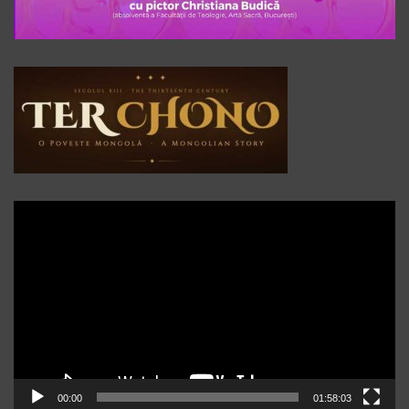
Player
video
00:00
01:58:03