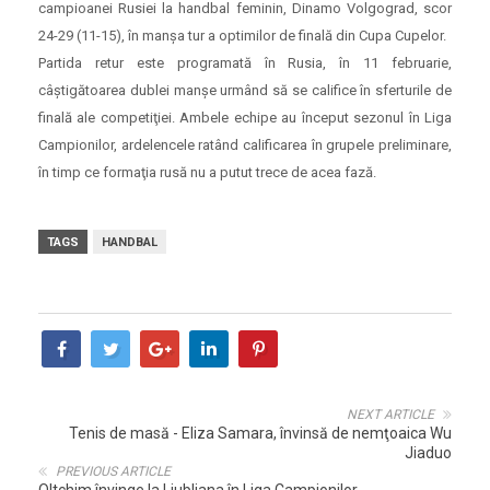
campioanei Rusiei la handbal feminin, Dinamo Volgograd, scor
24-29 (11-15), în manşa tur a optimilor de finală din Cupa Cupelor.
Partida retur este programată în Rusia, în 11 februarie,
câştigătoarea dublei manşe urmând să se califice în sferturile de
finală ale competiţiei. Ambele echipe au început sezonul în Liga
Campionilor, ardelencele ratând calificarea în grupele preliminare,
în timp ce formaţia rusă nu a putut trece de acea fază.
TAGS
HANDBAL
NEXT ARTICLE
Tenis de masă - Eliza Samara, învinsă de nemţoaica Wu
Jiaduo
PREVIOUS ARTICLE
Oltchim învinge la Ljubliana în Liga Campionilor