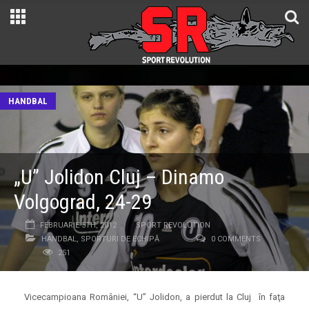
HANDBAL
„U” Jolidon Cluj – Dinamo
Volgograd, 24-29
FEBRUARIE 5TH, 2012
SPORT REVOLUTION
HANDBAL
,
SPORTURI DE ECHIPĂ
0 COMMENTS
251
Vicecampioana României, “U” Jolidon, a pierdut la Cluj în faţa