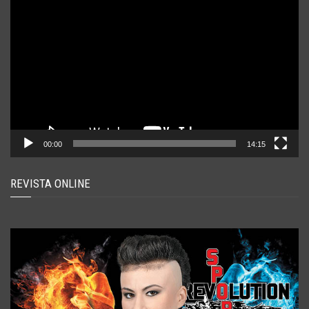
Player
video
00:00
14:15
REVISTA ONLINE