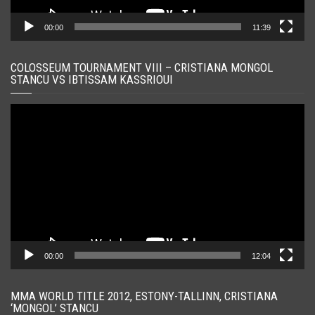
00:00
11:39
COLOSSEUM TOURNAMENT VIII – CRISTIANA MONGOL
STANCU VS IBTISSAM KASSRIOUI
Player
video
00:00
12:04
MMA WORLD TITLE 2012, ESTONY-TALLINN, CRISTIANA
‘MONGOL’ STANCU