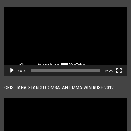
Player
video
00:00
16:23
CRISTIANA STANCU COMBATANT MMA WIN RUSE 2012
Player
video