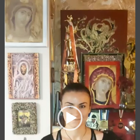
Player
video