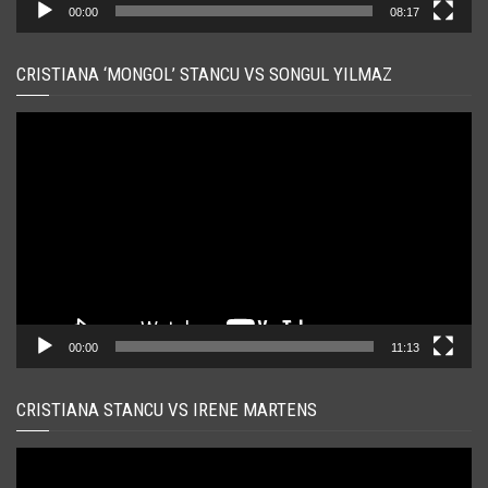
00:00
08:17
CRISTIANA ‘MONGOL’ STANCU VS SONGUL YILMAZ
Player
video
00:00
11:13
CRISTIANA STANCU VS IRENE MARTENS
Player
video