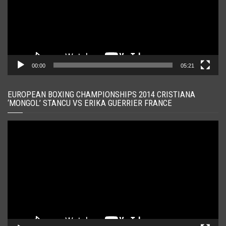
00:00
05:21
EUROPEAN BOXING CHAMPIONSHIPS 2014 CRISTIANA
‘MONGOL’ STANCU VS ERIKA GUERRIER FRANCE
Player
video