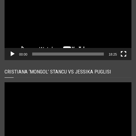
00:00
18:25
CRISTIANA ‘MONGOL’ STANCU VS JESSIKA PUGLISI
Player
video