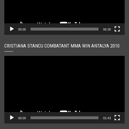
00:00
06:30
CRISTIANA STANCU COMBATANT MMA WIN ANTALYA 2010
Player
video
00:00
01:43