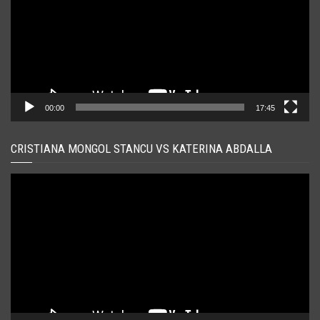
00:00
17:45
CRISTIANA MONGOL STANCU VS KATERINA ABDALLA
Player
video