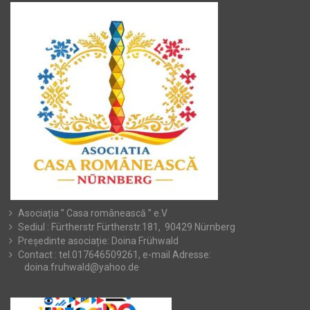
Asociația ” Casa românească ” e.V
Sediul : Fürtherstr Fürtherstr.181, 90429 Nürnberg
Președinte asociație: Doina Frühwald
Contact : tel.017646509261, e-mail Adresse:
doina.fruhwald@yahoo.de