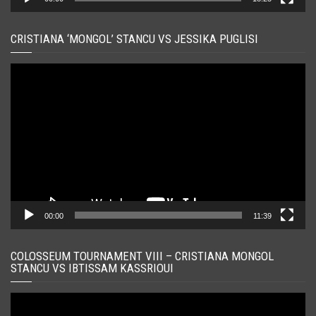
CRISTIANA ‘MONGOL’ STANCU VS JESSIKA PUGLISI
Player
video
00:00
11:39
COLOSSEUM TOURNAMENT VIII – CRISTIANA MONGOL
STANCU VS IBTISSAM KASSRIOUI
Player
video