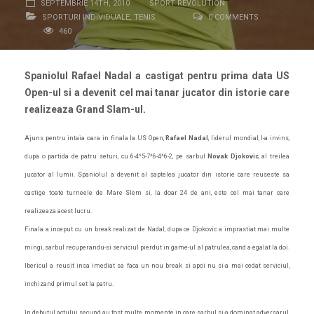
SEPTEMBRIE 14TH, 2010
SPORT REVOLUTION
SPORTURI INDIVIDUALE
,
TENIS
0 COMMENTS
460
Spaniolul Rafael Nadal a castigat pentru prima data US
Open-ul si a devenit cel mai tanar jucator din istorie care
realizeaza Grand Slam-ul.
Ajuns pentru intaia oara in finala la US Open,
Rafael Nadal
, liderul mondial, l-a invins,
dupa o partida de patru seturi, cu 6-4^5-7^6-4^6-2, pe sarbul
Novak Djokovic
, al treilea
jucator al lumii. Spaniolul a devenit al saptelea jucator din istorie care reuseste sa
castige toate turneele de Mare Slem si, la doar 24 de ani, este cel mai tanar care
realizeaza acest lucru.
Finala a inceput cu un break realizat de Nadal, dupa ce Djokovic a imprastiat mai multe
mingi, sarbul recuperandu-si serviciul pierdut in game-ul al patrulea, cand a egalat la doi.
Ibericul a reusit insa imediat sa faca un nou break si apoi nu si-a mai cedat serviciul,
inchizand primul set la patru.
In debutul actului secund au fost multe momente in care sarbul si-a dominat adversarul,