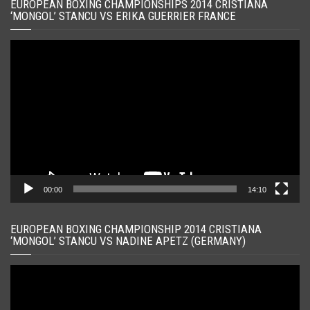
EUROPEAN BOXING CHAMPIONSHIPS 2014 CRISTIANA
‘MONGOL’ STANCU VS ERIKA GUERRIER FRANCE
Player
video
00:00
14:10
EUROPEAN BOXING CHAMPIONSHIP 2014 CRISTIANA
‘MONGOL’ STANCU VS NADINE APETZ (GERMANY)
Player
video