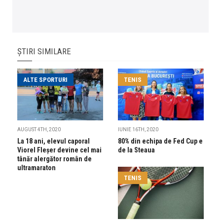
ȘTIRI SIMILARE
ALTE SPORTURI
TENIS
AUGUST 4TH, 2020
IUNIE 16TH, 2020
La 18 ani, elevul caporal
80% din echipa de Fed Cup e
Viorel Fleșer devine cel mai
de la Steaua
tânăr alergător român de
ultramaraton
TENIS