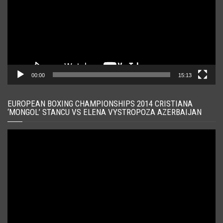
00:00
15:13
EUROPEAN BOXING CHAMPIONSHIPS 2014 CRISTIANA
‘MONGOL’ STANCU VS ELENA VYSTROPOZA AZERBAIJAN
Player
video