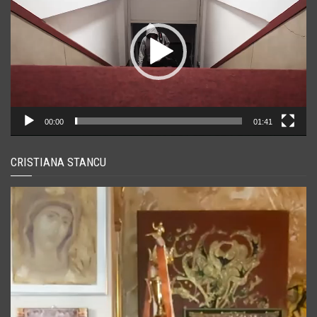
00:00
01:41
CRISTIANA STANCU
Player
video