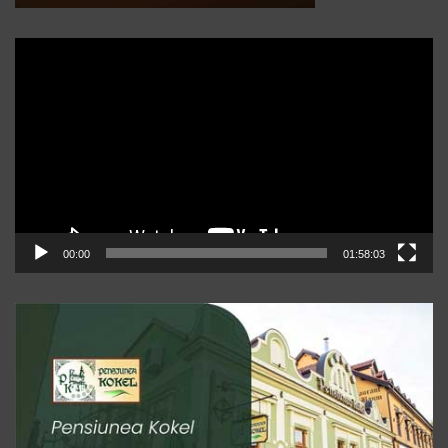
Player
video
00:00
01:58:03