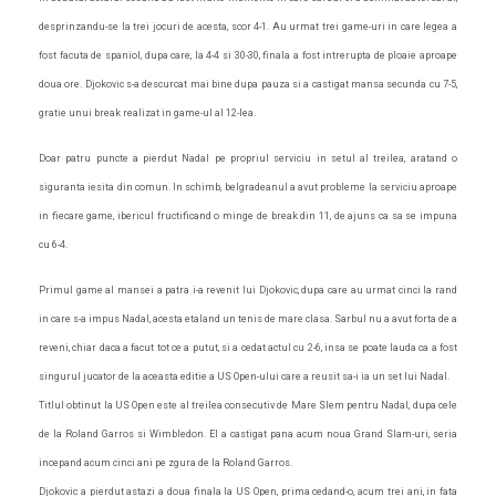
desprinzandu-se la trei jocuri de acesta, scor 4-1. Au urmat trei game-uri in care legea a
fost facuta de spaniol, dupa care, la 4-4 si 30-30, finala a fost intrerupta de ploaie aproape
doua ore. Djokovic s-a descurcat mai bine dupa pauza si a castigat mansa secunda cu 7-5,
gratie unui break realizat in game-ul al 12-lea.
Doar patru puncte a pierdut Nadal pe propriul serviciu in setul al treilea, aratand o
siguranta iesita din comun. In schimb, belgradeanul a avut probleme la serviciu aproape
in fiecare game, ibericul fructificand o minge de break din 11, de ajuns ca sa se impuna
cu 6-4.
Primul game al mansei a patra i-a revenit lui Djokovic, dupa care au urmat cinci la rand
in care s-a impus Nadal, acesta etaland un tenis de mare clasa. Sarbul nu a avut forta de a
reveni, chiar daca a facut tot ce a putut, si a cedat actul cu 2-6, insa se poate lauda ca a fost
singurul jucator de la aceasta editie a US Open-ului care a reusit sa-i ia un set lui Nadal.
Titlul obtinut la
US Open
este al treilea consecutiv de Mare Slem pentru Nadal, dupa cele
de la
Roland Garros
si Wimbledon. El a castigat pana acum noua Grand Slam-uri, seria
incepand acum cinci ani pe zgura de la Roland Garros.
Djokovic a pierdut astazi a doua finala la US Open, prima cedand-o, acum trei ani, in fata