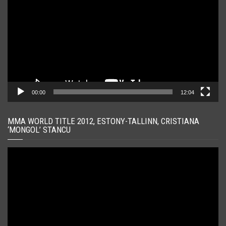
00:00
12:04
MMA WORLD TITLE 2012, ESTONY-TALLINN, CRISTIANA
‘MONGOL’ STANCU
Player
video