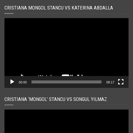
CRISTIANA MONGOL STANCU VS KATERINA ABDALLA
Player
video
00:00
08:17
CRISTIANA ‘MONGOL’ STANCU VS SONGUL YILMAZ
Player
video