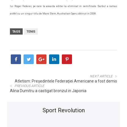
lui Roger Federer, pe care la aceasta editie l-a eliminat in semifinale. Sarbul a ramas
astfel cu un singur titlu de Mare Slem, Australian Open, obtinut in 2008.
TAGS
TENIS
NEXT ARTICLE
Atletism: Preşedintele Federaţiei Americane a fost demis
PREVIOUS ARTICLE
Alina Dumitru a castigat bronzul in Japonia
Sport Revolution