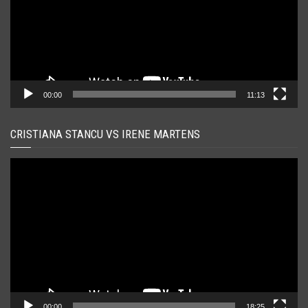
00:00
11:13
CRISTIANA STANCU VS IRENE MARTENS
Player
video
00:00
18:25