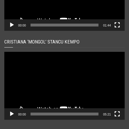
00:00
01:44
CRISTIANA ‘MONGOL’ STANCU KEMPO
Player
video
00:00
05:21