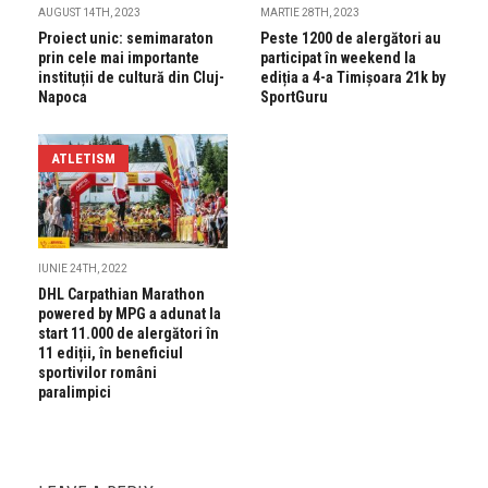
AUGUST 14TH, 2023
MARTIE 28TH, 2023
Proiect unic: semimaraton
Peste 1200 de alergători au
prin cele mai importante
participat în weekend la
instituții de cultură din Cluj-
ediția a 4-a Timișoara 21k by
Napoca
SportGuru
ATLETISM
IUNIE 24TH, 2022
DHL Carpathian Marathon
powered by MPG a adunat la
start 11.000 de alergători în
11 ediții, în beneficiul
sportivilor români
paralimpici