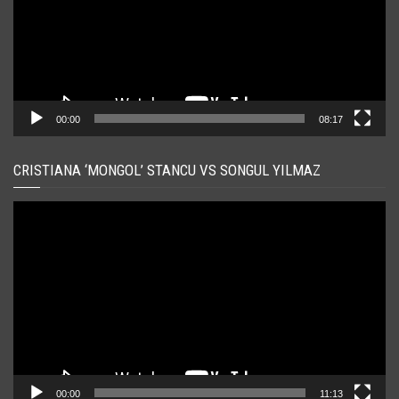
00:00
08:17
CRISTIANA ‘MONGOL’ STANCU VS SONGUL YILMAZ
Player
video
00:00
11:13