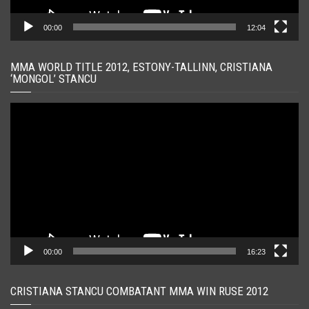
00:00
12:04
MMA WORLD TITLE 2012, ESTONY-TALLINN, CRISTIANA
‘MONGOL’ STANCU
Player
video
00:00
16:23
CRISTIANA STANCU COMBATANT MMA WIN RUSE 2012