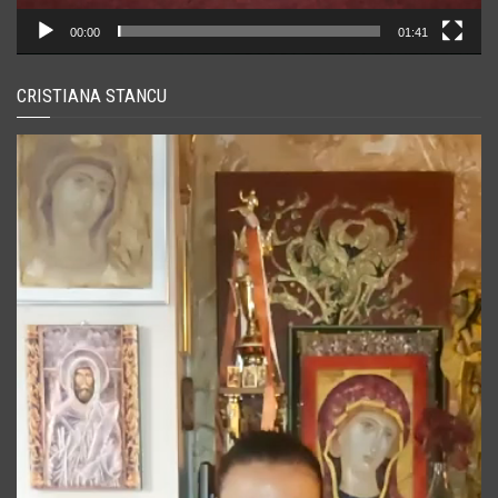
00:00
01:41
CRISTIANA STANCU
Player
video