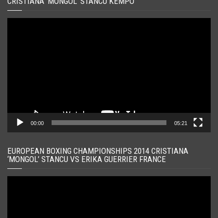
CRISTIANA ‘MONGOL’ STANCU KEMPO
Player
video
00:00
05:21
EUROPEAN BOXING CHAMPIONSHIPS 2014 CRISTIANA
‘MONGOL’ STANCU VS ERIKA GUERRIER FRANCE
Player
video