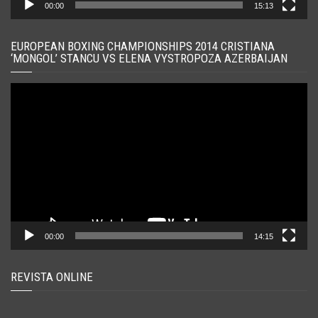
00:00
15:13
EUROPEAN BOXING CHAMPIONSHIPS 2014 CRISTIANA
‘MONGOL’ STANCU VS ELENA VYSTROPOZA AZERBAIJAN
Player
video
00:00
14:15
REVISTA ONLINE