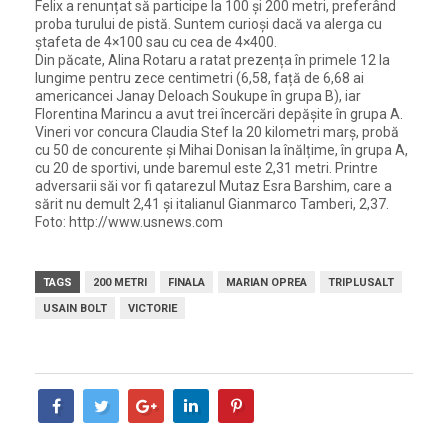
Felix a renunțat să participe la 100 și 200 metri, preferând
proba turului de pistă. Suntem curioși dacă va alerga cu
ștafeta de 4×100 sau cu cea de 4×400.
Din păcate, Alina Rotaru a ratat prezența în primele 12 la
lungime pentru zece centimetri (6,58, față de 6,68 ai
americancei Janay Deloach Soukupe în grupa B), iar
Florentina Marincu a avut trei încercări depășite în grupa A.
Vineri vor concura Claudia Stef la 20 kilometri marș, probă
cu 50 de concurente și Mihai Donisan la înălțime, în grupa A,
cu 20 de sportivi, unde baremul este 2,31 metri. Printre
adversarii săi vor fi qatarezul Mutaz Esra Barshim, care a
sărit nu demult 2,41 și italianul Gianmarco Tamberi, 2,37.
Foto: http://www.usnews.com
TAGS
200 METRI
FINALA
MARIAN OPREA
TRIPLUSALT
USAIN BOLT
VICTORIE