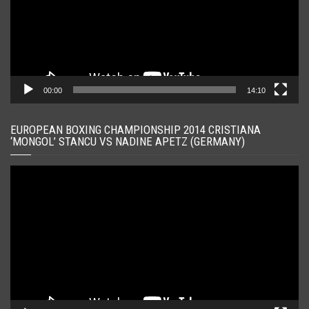
00:00
14:10
EUROPEAN BOXING CHAMPIONSHIP 2014 CRISTIANA
‘MONGOL’ STANCU VS NADINE APETZ (GERMANY)
Player
video