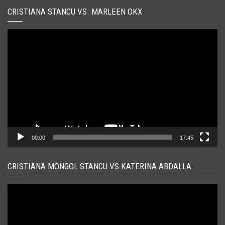
CRISTIANA STANCU VS. MARLEEN OKX
Player
video
00:00
17:45
CRISTIANA MONGOL STANCU VS KATERINA ABDALLA
Player
video