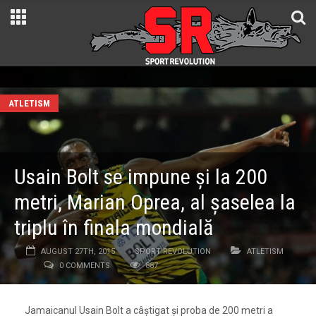
ATLETISM
Usain Bolt se impune și la 200
metri, Marian Oprea, al șaselea la
triplu în finala mondială
AUGUST 27TH, 2015
SPORT REVOLUTION
ATLETISM
0 COMMENTS
887
Jamaicanul Usain Bolt a câștigat și proba de 200 metri a