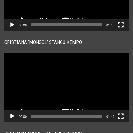
00:00
01:43
CRISTIANA ‘MONGOL’ STANCU KEMPO
Player
video
00:00
01:44