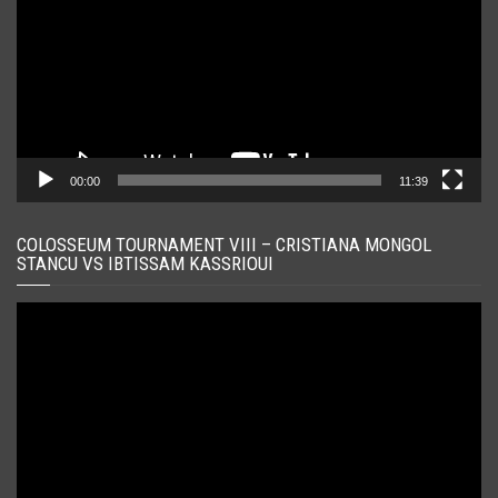
00:00
11:39
COLOSSEUM TOURNAMENT VIII – CRISTIANA MONGOL
STANCU VS IBTISSAM KASSRIOUI
Player
video