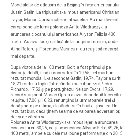
Mondialelor de atletism de la Beijing în fața americanului
Justin Gatlin. La triplusalt s-a impus americanul Christian
Taylor, Marian Oprea încheind al șaselea. Au mai devenit
campioane ale lumii poloneza Anita Wlodraczyk la
aruncarea ciocanului și americanca Allyson Felix la 400
metri.. Au avut loc și calificările la lungime feminin, unde
Alina Rotaru și Florentina Marincu n-au reușit să meargă
mai departe.
După victoria de la 100 metri, Bolt a fost primul și pe
distanța dublă, fiind cronometrat în 19,55, cel mai bun
rezultat mondial. L-a secondat Gatlin, 19,74. Taylor a sărit
18,21 metri la triplu, întrecându-i pe cubanezul Pedro
Pichardo, 17,52 și pe portughezul Nelson Evora, 17,29,
record stagional. Marian Oprea a avut doar două încercări
reușite, 17,06 și 16,23, renunțând la următoarele trei și
depășind-o pe ultima, clasându-se în final al șaselea. Un
rezultat bun, dacă ținem seama de valoarea adversarilor,
dar și de vârsta sa.
Poloneza Anita Wlodarczyk s-a impus lejer la aruncarea
ciocanului cu 80,25, ca și americanca Allyson Felix, 49,26, la
400 metri, ambele cu cele mai bune performanțe din 2015.