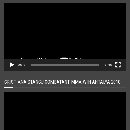
Player
video
00:00
06:30
CRISTIANA STANCU COMBATANT MMA WIN ANTALYA 2010
Player
video