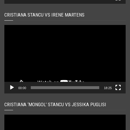
CRISTIANA STANCU VS IRENE MARTENS
Player
video
00:00
18:25
CRISTIANA ‘MONGOL’ STANCU VS JESSIKA PUGLISI
Player
video