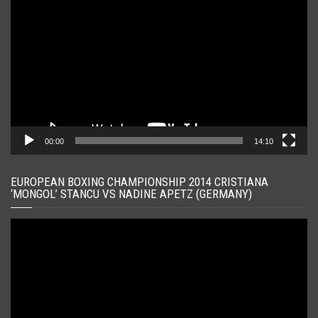
video
00:00
14:10
EUROPEAN BOXING CHAMPIONSHIP 2014 CRISTIANA
‘MONGOL’ STANCU VS NADINE APETZ (GERMANY)
Player
video