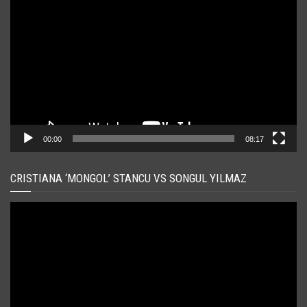
video
00:00
08:17
CRISTIANA ‘MONGOL’ STANCU VS SONGUL YILMAZ
Player
video