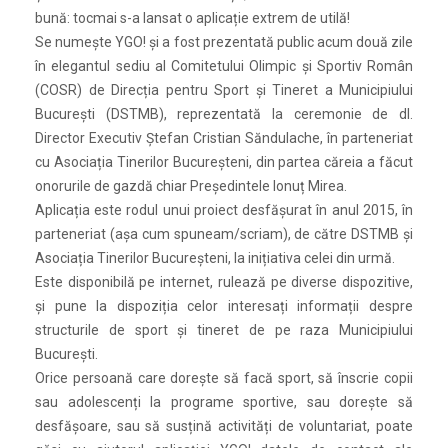
bună: tocmai s-a lansat o aplicație extrem de utilă!
Se numește YGO! și a fost prezentată public acum două zile
în elegantul sediu al Comitetului Olimpic și Sportiv Român
(COSR) de Direcția pentru Sport și Tineret a Municipiului
București (DSTMB), reprezentată la ceremonie de dl.
Director Executiv Ștefan Cristian Săndulache, în parteneriat
cu Asociația Tinerilor Bucureșteni, din partea căreia a făcut
onorurile de gazdă chiar Președintele Ionuț Mirea.
Aplicația este rodul unui proiect desfășurat în anul 2015, în
parteneriat (așa cum spuneam/scriam), de către DSTMB și
Asociația Tinerilor Bucureșteni, la inițiativa celei din urmă.
Este disponibilă pe internet, rulează pe diverse dispozitive,
și pune la dispoziția celor interesați informații despre
structurile de sport și tineret de pe raza Municipiului
București.
Orice persoană care dorește să facă sport, să înscrie copii
sau adolescenți la programe sportive, sau dorește să
desfășoare, sau să susțină activități de voluntariat, poate