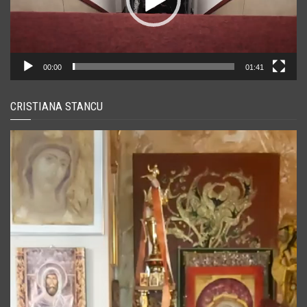
00:00
01:41
CRISTIANA STANCU
Player
video