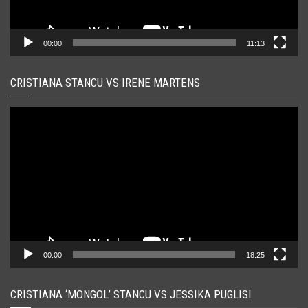
00:00
11:13
CRISTIANA STANCU VS IRENE MARTENS
Player
video
00:00
18:25
CRISTIANA ‘MONGOL’ STANCU VS JESSIKA PUGLISI