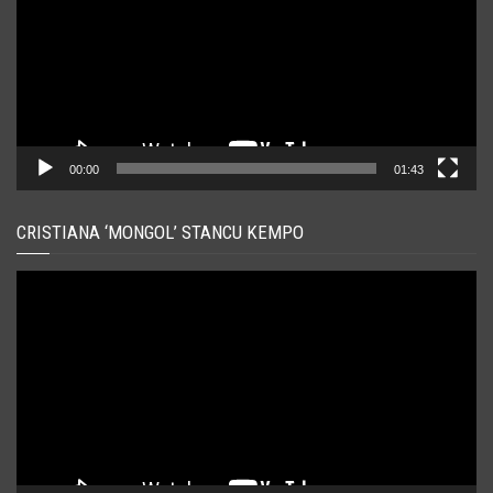
00:00
01:43
CRISTIANA ‘MONGOL’ STANCU KEMPO
Player
video