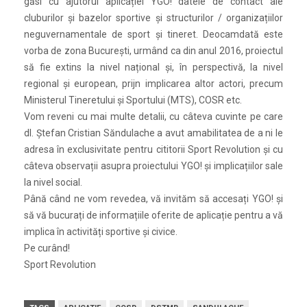
găsi cu ajutorul aplicației YGO! datele de contact ale
cluburilor și bazelor sportive și structurilor / organizațiilor
neguvernamentale de sport și tineret. Deocamdată este
vorba de zona București, urmând ca din anul 2016, proiectul
să fie extins la nivel național și, în perspectivă, la nivel
regional și european, prijn implicarea altor actori, precum
Ministerul Tineretului și Sportului (MTS), COSR etc.
Vom reveni cu mai multe detalii, cu câteva cuvinte pe care
dl. Ștefan Cristian Săndulache a avut amabilitatea de a ni le
adresa în exclusivitate pentru cititorii Sport Revolution și cu
câteva observații asupra proiectului YGO! și implicațiilor sale
la nivel social.
Până când ne vom revedea, vă invităm să accesați YGO! și
să vă bucurați de informațiile oferite de aplicație pentru a vă
implica în activități sportive și civice.
Pe curând!
Sport Revolution