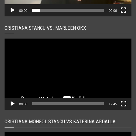
00:00
00:06
CRISTIANA STANCU VS. MARLEEN OKX
Player
video
00:00
17:45
CRISTIANA MONGOL STANCU VS KATERINA ABDALLA
Player