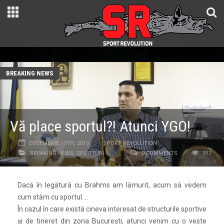
BREAKING NEWS
Vă place sportul?! Atunci YGO!
DECEMBRIE 17TH, 2015
SPORT REVOLUTION
BREAKING NEWS
,
SPORTURI
0 COMMENTS
917
Dacă în legătură cu Brahms am lămurit, acum să vedem
cum stăm cu sportul….
În cazul în care există cineva interesat de structurile sportive
și de tineret din zona București, atunci venim cu o veste