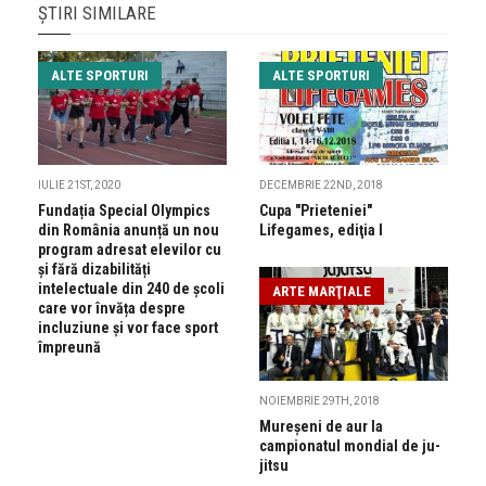
ȘTIRI SIMILARE
ALTE SPORTURI
ALTE SPORTURI
IULIE 21ST, 2020
DECEMBRIE 22ND, 2018
Fundația Special Olympics
Cupa "Prieteniei"
din România anunță un nou
Lifegames, ediţia I
program adresat elevilor cu
și fără dizabilități
intelectuale din 240 de școli
ARTE MARŢIALE
care vor învăța despre
incluziune și vor face sport
împreună
NOIEMBRIE 29TH, 2018
Mureșeni de aur la
campionatul mondial de ju-
jitsu