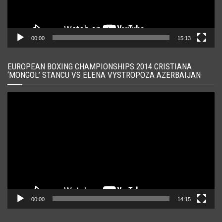
00:00
15:13
EUROPEAN BOXING CHAMPIONSHIPS 2014 CRISTIANA
‘MONGOL’ STANCU VS ELENA VYSTROPOZA AZERBAIJAN
Player
video
00:00
14:15