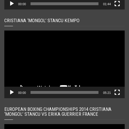
00:00
01:44
CRISTIANA ‘MONGOL’ STANCU KEMPO
Player
video
00:00
05:21
EUROPEAN BOXING CHAMPIONSHIPS 2014 CRISTIANA
‘MONGOL’ STANCU VS ERIKA GUERRIER FRANCE
Player