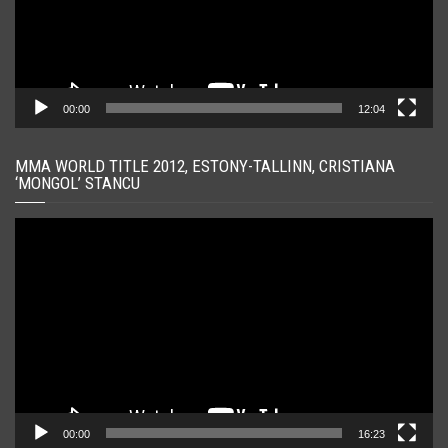
00:00
12:04
MMA WORLD TITLE 2012, ESTONY-TALLINN, CRISTIANA
‘MONGOL’ STANCU
Player
video
00:00
16:23