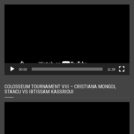
Player
video
00:00
11:39
COLOSSEUM TOURNAMENT VIII – CRISTIANA MONGOL
STANCU VS IBTISSAM KASSRIOUI
Player
video