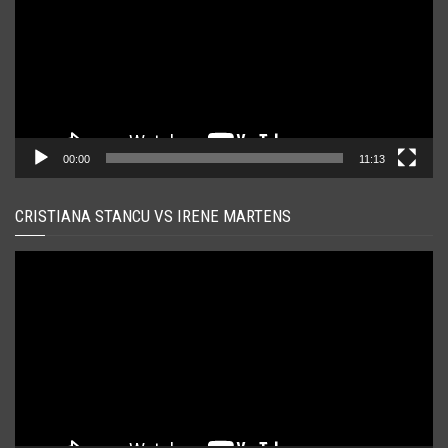
00:00
11:13
CRISTIANA STANCU VS IRENE MARTENS
Player
video