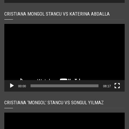
CRISTIANA MONGOL STANCU VS KATERINA ABDALLA
Player
video
00:00
08:17
CRISTIANA ‘MONGOL’ STANCU VS SONGUL YILMAZ
Player
video