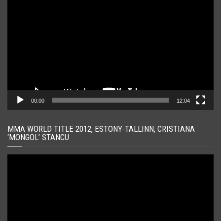
video
00:00
12:04
MMA WORLD TITLE 2012, ESTONY-TALLINN, CRISTIANA
‘MONGOL’ STANCU
Player
video