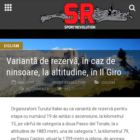
CICLISM
Variantă de rezervă, în caz de
ninsoare, la altitudine, în Il Giro
MAI 24TH, 2013
SPORT REVOLUTION
CICLISM
0 COMMENTS
482
Organizatorii Turului Italiei au ca variantă de rezervă pentru
etapa cu numărul 19 de astăzi o ascensiune, la kilometrul
15, pe vârful de categoria a doua Passo del Tonale, la o
altitudine de 1883 metri, una de categoria 1, la kilometrul 79,
pe Passo Castrin, situat la 1709 metri și ultima, de acceași