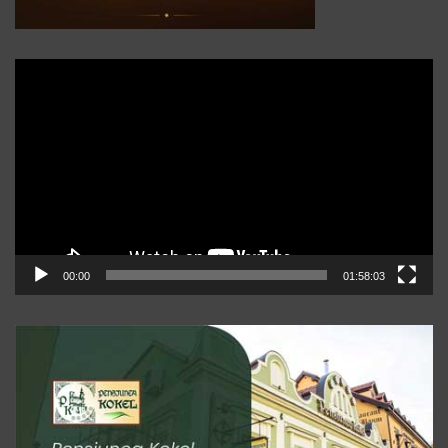
Player
video
00:00
01:58:03