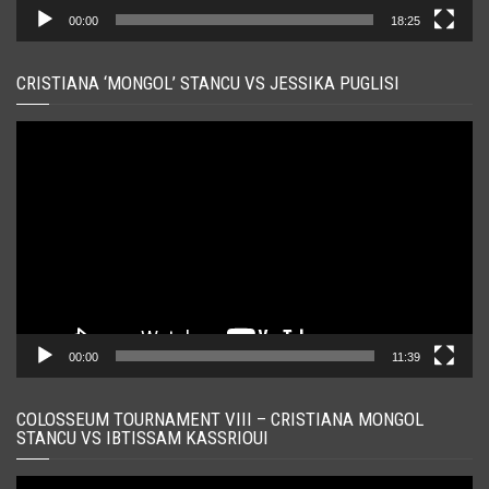
00:00
18:25
CRISTIANA ‘MONGOL’ STANCU VS JESSIKA PUGLISI
Player
video
00:00
11:39
COLOSSEUM TOURNAMENT VIII – CRISTIANA MONGOL
STANCU VS IBTISSAM KASSRIOUI
Player