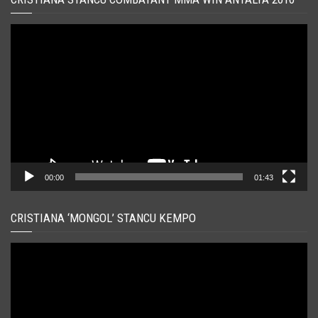
Player
video
00:00
01:43
CRISTIANA ‘MONGOL’ STANCU KEMPO
Player
video