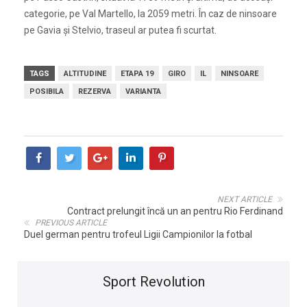
categorie, pe Val Martello, la 2059 metri. În caz de ninsoare
pe Gavia și Stelvio, traseul ar putea fi scurtat.
TAGS
ALTITUDINE
ETAPA 19
GIRO
IL
NINSOARE
POSIBILA
REZERVA
VARIANTA
NEXT ARTICLE
Contract prelungit încă un an pentru Rio Ferdinand
PREVIOUS ARTICLE
Duel german pentru trofeul Ligii Campionilor la fotbal
Sport Revolution