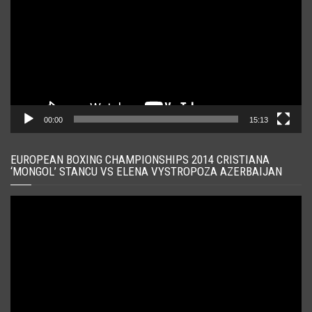
00:00
15:13
EUROPEAN BOXING CHAMPIONSHIPS 2014 CRISTIANA
‘MONGOL’ STANCU VS ELENA VYSTROPOZA AZERBAIJAN
Player
video