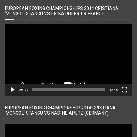
EUROPEAN BOXING CHAMPIONSHIPS 2014 CRISTIANA
‘MONGOL’ STANCU VS ERIKA GUERRIER FRANCE
Player
video
00:00
14:10
EUROPEAN BOXING CHAMPIONSHIP 2014 CRISTIANA
‘MONGOL’ STANCU VS NADINE APETZ (GERMANY)
Player
video