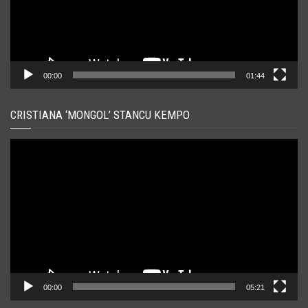
00:00
01:44
CRISTIANA ‘MONGOL’ STANCU KEMPO
Player
video
00:00
05:21