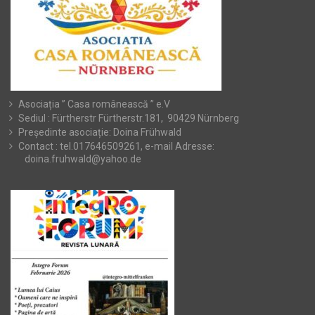
Asociația ” Casa românească ” e.V
Sediul : Fürtherstr Fürtherstr.181, 90429 Nürnberg
Președinte asociație: Doina Frühwald
Contact : tel.017646509261, e-mail Adresse:
doina.fruhwald@yahoo.de