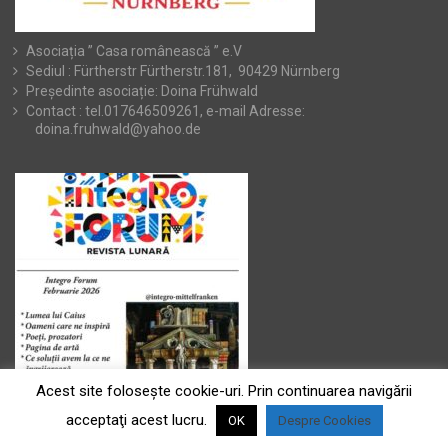
Asociația ” Casa românească ” e.V
Sediul : Fürtherstr Fürtherstr.181, 90429 Nürnberg
Președinte asociație: Doina Frühwald
Contact : tel.017646509261, e-mail Adresse:
doina.fruhwald@yahoo.de
Acest site foloseşte cookie-uri. Prin continuarea navigării
acceptaţi acest lucru.
OK
Despre Cookies