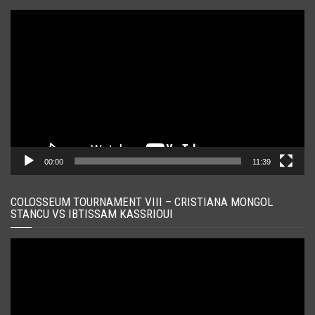
Player
video
00:00
11:39
COLOSSEUM TOURNAMENT VIII – CRISTIANA MONGOL
STANCU VS IBTISSAM KASSRIOUI
Player
video