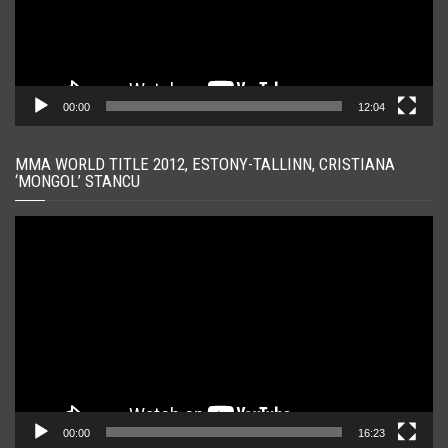
00:00
12:04
MMA WORLD TITLE 2012, ESTONY-TALLINN, CRISTIANA
‘MONGOL’ STANCU
Player
video
00:00
16:23