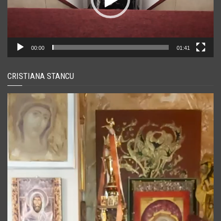
00:00
01:41
CRISTIANA STANCU
Player
video