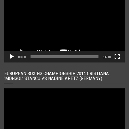
video
00:00
14:10
EUROPEAN BOXING CHAMPIONSHIP 2014 CRISTIANA
‘MONGOL’ STANCU VS NADINE APETZ (GERMANY)
Player
video