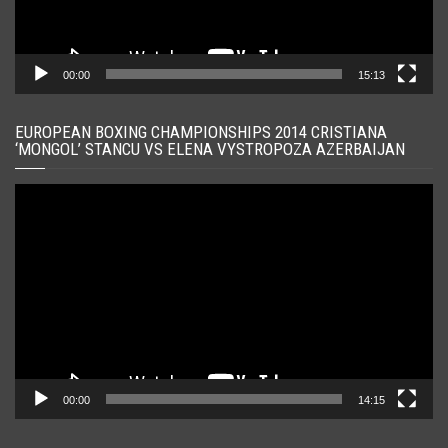
00:00
15:13
EUROPEAN BOXING CHAMPIONSHIPS 2014 CRISTIANA
‘MONGOL’ STANCU VS ELENA VYSTROPOZA AZERBAIJAN
Player
video
00:00
14:15