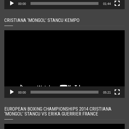
00:00
01:44
CRISTIANA ‘MONGOL’ STANCU KEMPO
Player
video
00:00
05:21
EUROPEAN BOXING CHAMPIONSHIPS 2014 CRISTIANA
‘MONGOL’ STANCU VS ERIKA GUERRIER FRANCE
Player