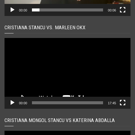
00:00
00:06
CRISTIANA STANCU VS. MARLEEN OKX
Player
video
00:00
17:45
CRISTIANA MONGOL STANCU VS KATERINA ABDALLA
Player