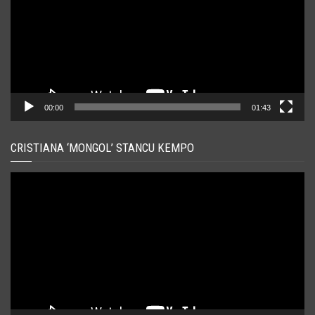
00:00
01:43
CRISTIANA ‘MONGOL’ STANCU KEMPO
Player
video