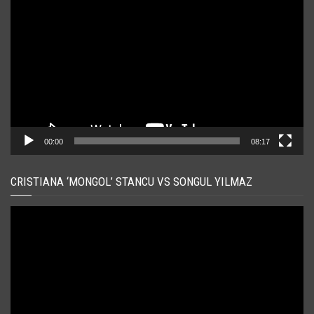
video
00:00
08:17
CRISTIANA ‘MONGOL’ STANCU VS SONGUL YILMAZ
Player
video