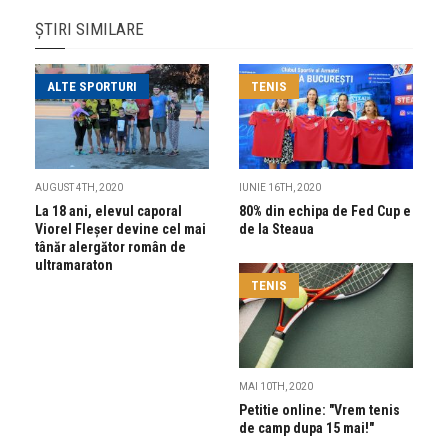
ȘTIRI SIMILARE
ALTE SPORTURI
TENIS
AUGUST 4TH, 2020
IUNIE 16TH, 2020
La 18 ani, elevul caporal
80% din echipa de Fed Cup e
Viorel Fleșer devine cel mai
de la Steaua
tânăr alergător român de
ultramaraton
TENIS
MAI 10TH, 2020
Petitie online: "Vrem tenis
de camp dupa 15 mai!"