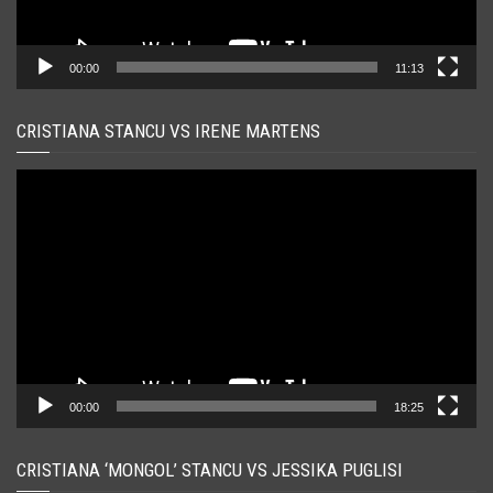
00:00
11:13
CRISTIANA STANCU VS IRENE MARTENS
Player
video
00:00
18:25
CRISTIANA ‘MONGOL’ STANCU VS JESSIKA PUGLISI