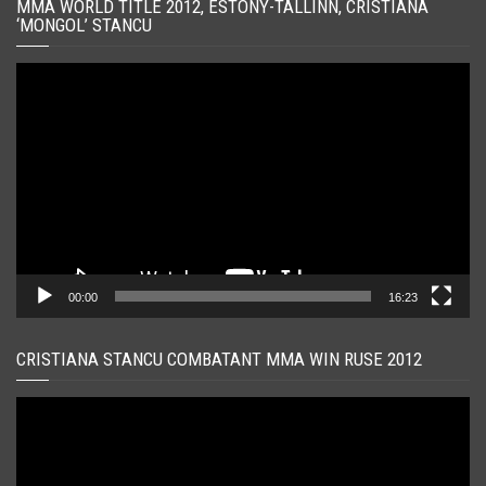
MMA WORLD TITLE 2012, ESTONY-TALLINN, CRISTIANA
‘MONGOL’ STANCU
Player
video
00:00
16:23
CRISTIANA STANCU COMBATANT MMA WIN RUSE 2012
Player
video