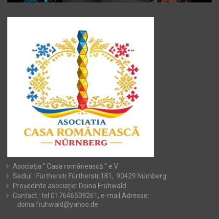
Asociația ” Casa românească ” e.V
Sediul : Fürtherstr Fürtherstr.181, 90429 Nürnberg
Președinte asociație: Doina Frühwald
Contact : tel.017646509261, e-mail Adresse:
doina.fruhwald@yahoo.de