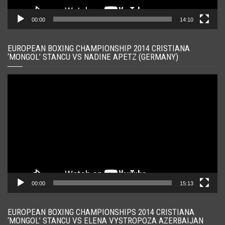
00:00
14:10
EUROPEAN BOXING CHAMPIONSHIP 2014 CRISTIANA
‘MONGOL’ STANCU VS NADINE APETZ (GERMANY)
Player
video
00:00
15:13
EUROPEAN BOXING CHAMPIONSHIPS 2014 CRISTIANA
‘MONGOL’ STANCU VS ELENA VYSTROPOZA AZERBAIJAN