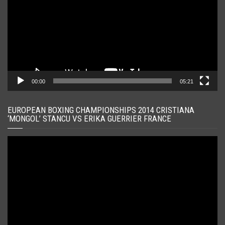
00:00
05:21
EUROPEAN BOXING CHAMPIONSHIPS 2014 CRISTIANA
‘MONGOL’ STANCU VS ERIKA GUERRIER FRANCE
Player
video