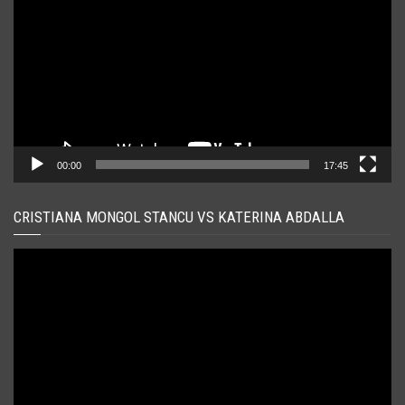
00:00
17:45
CRISTIANA MONGOL STANCU VS KATERINA ABDALLA
Player
video