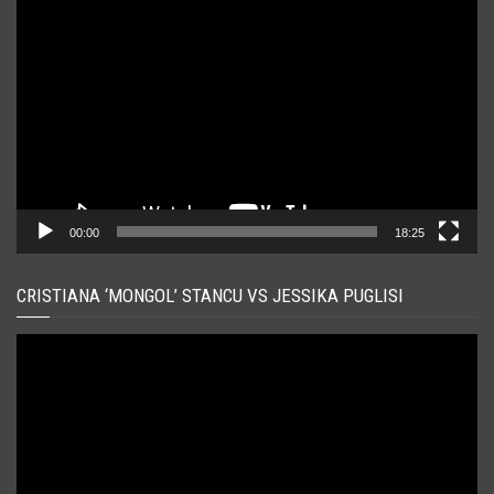
Player
video
00:00
18:25
CRISTIANA ‘MONGOL’ STANCU VS JESSIKA PUGLISI
Player
video