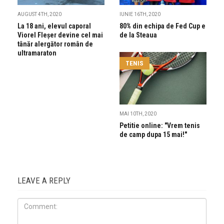
AUGUST 4TH, 2020
IUNIE 16TH, 2020
La 18 ani, elevul caporal
80% din echipa de Fed Cup e
Viorel Fleșer devine cel mai
de la Steaua
tânăr alergător român de
ultramaraton
TENIS
MAI 10TH, 2020
Petitie online: "Vrem tenis
de camp dupa 15 mai!"
LEAVE A REPLY