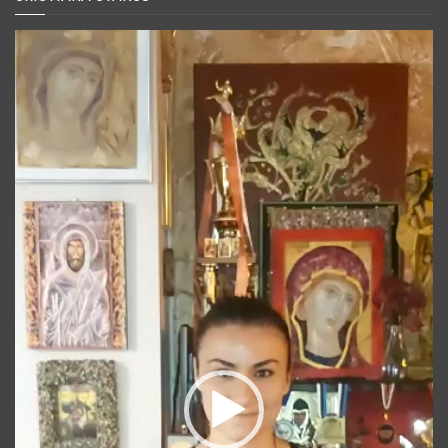
Player
video