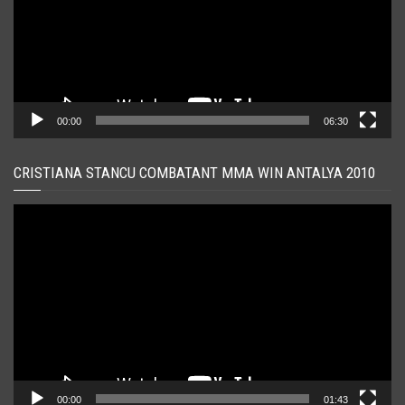
00:00
06:30
CRISTIANA STANCU COMBATANT MMA WIN ANTALYA 2010
Player
video
00:00
01:43