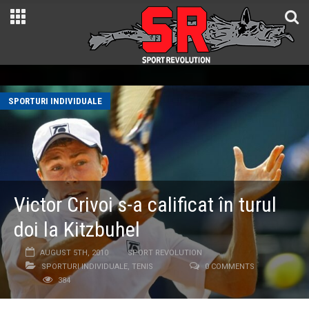
SPORTURI INDIVIDUALE
Victor Crivoi s-a calificat în turul
doi la Kitzbuhel
AUGUST 5TH, 2010
SPORT REVOLUTION
SPORTURI INDIVIDUALE
,
TENIS
0 COMMENTS
384