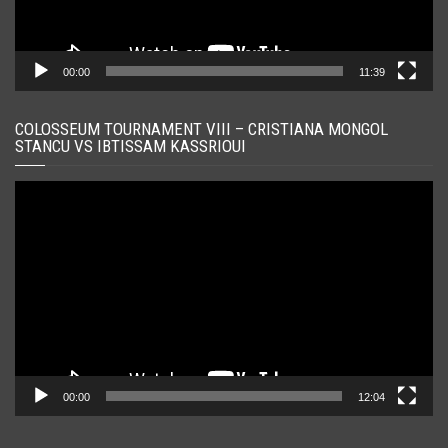
00:00
11:39
COLOSSEUM TOURNAMENT VIII – CRISTIANA MONGOL
STANCU VS IBTISSAM KASSRIOUI
Player
video
00:00
12:04