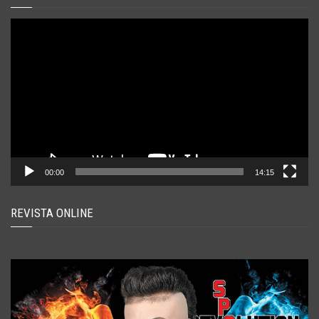
Player
video
00:00
14:15
REVISTA ONLINE