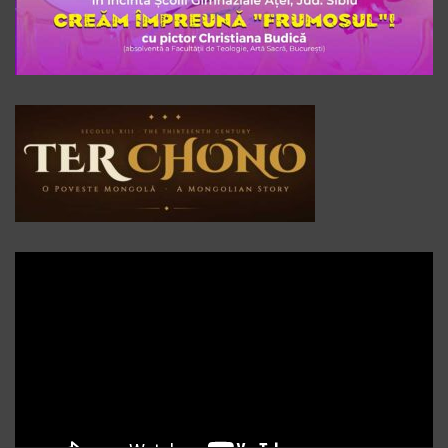
Player
video