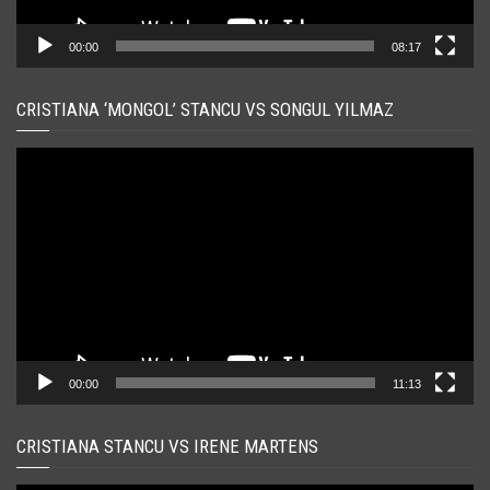
00:00
08:17
CRISTIANA ‘MONGOL’ STANCU VS SONGUL YILMAZ
Player
video
00:00
11:13
CRISTIANA STANCU VS IRENE MARTENS