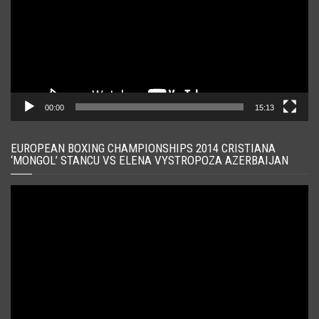
00:00
15:13
EUROPEAN BOXING CHAMPIONSHIPS 2014 CRISTIANA
‘MONGOL’ STANCU VS ELENA VYSTROPOZA AZERBAIJAN
Player
video