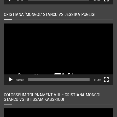
CRISTIANA ‘MONGOL’ STANCU VS JESSIKA PUGLISI
Player
video
00:00
11:39
COLOSSEUM TOURNAMENT VIII – CRISTIANA MONGOL
STANCU VS IBTISSAM KASSRIOUI
Player
video