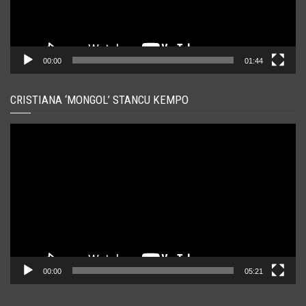
00:00
01:44
CRISTIANA ‘MONGOL’ STANCU KEMPO
Player
video
00:00
05:21