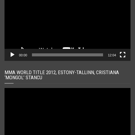
00:00
12:04
MMA WORLD TITLE 2012, ESTONY-TALLINN, CRISTIANA
‘MONGOL’ STANCU
Player
video