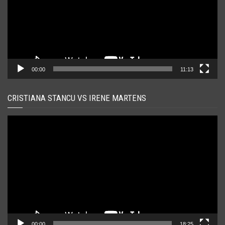
00:00
11:13
CRISTIANA STANCU VS IRENE MARTENS
Player
video
00:00
18:25