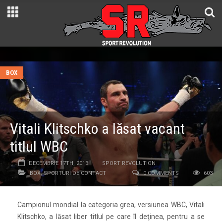
BOX
Vitali Klitschko a lăsat vacant
titlul WBC
DECEMBRIE 17TH, 2013
SPORT REVOLUTION
BOX
,
SPORTURI DE CONTACT
0 COMMENTS
603
Campionul mondial la categoria grea, versiunea WBC, Vitali
Klitschko, a lăsat liber titlul pe care îl deţinea, pentru a se