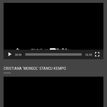
Player
video
00:00
01:43
CRISTIANA ‘MONGOL’ STANCU KEMPO
Player
video