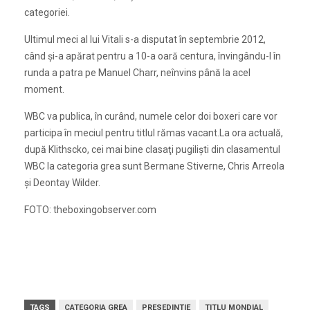
categoriei.
Ultimul meci al lui Vitali s-a disputat în septembrie 2012,
când şi-a apărat pentru a 10-a oară centura, învingându-l în
runda a patra pe Manuel Charr, neînvins până la acel
moment.
WBC va publica, în curând, numele celor doi boxeri care vor
participa în meciul pentru titlul rămas vacant.La ora actuală,
după Klithscko, cei mai bine clasaţi pugilişti din clasamentul
WBC la categoria grea sunt Bermane Stiverne, Chris Arreola
şi Deontay Wilder.
FOTO: theboxingobserver.com
TAGS
CATEGORIA GREA
PRESEDINTIE
TITLU MONDIAL