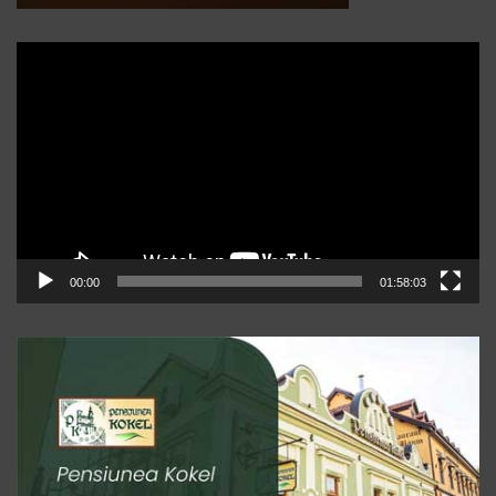
Player
video
00:00
01:58:03