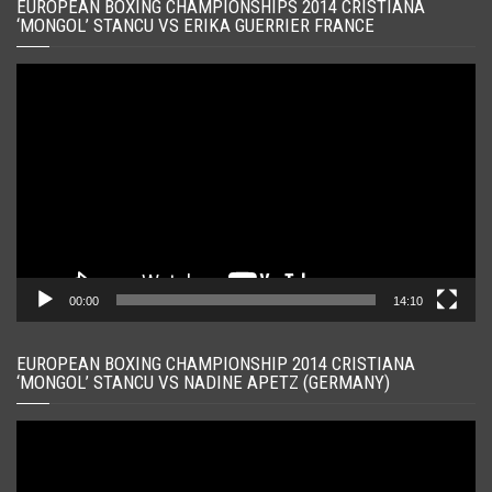
EUROPEAN BOXING CHAMPIONSHIPS 2014 CRISTIANA
‘MONGOL’ STANCU VS ERIKA GUERRIER FRANCE
Player
video
00:00
14:10
EUROPEAN BOXING CHAMPIONSHIP 2014 CRISTIANA
‘MONGOL’ STANCU VS NADINE APETZ (GERMANY)
Player
video