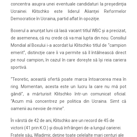
concentra asupra unei eventuale candidaturi la preşedinţia
Ucrainei. Klitschko este liderul Alianţei Reformelor
Democratice în Ucraina, partid aflat în opoziţie.
Boxerul a anunţat luni că lasă vacant titlul WBC şi a precizat,
de asemenea, că nu crede că va mai lupta din nou. Consiliul
Mondial al Boxului i-a acordat lui Klitschko titlul de “campion
emerit”, distincţie care îi va permite să îl întâlnească direct
pe noul campion, în cazul în care doreşte să îşi reia cariera
sportivă.
“Teoretic, această ofertă poate marca întoarcerea mea în
ring. Momentan, acesta este un lucru la care nu mă pot
gândi”, a mărturisit Klitschko într-un comunicat oficial.
“Acum mă concentrez pe politica din Ucraina. Simt că
oamenii au nevoie de mine”.
În vârstă de 42 de ani, Klitschko are un record de 45 de
victorii (41 prin K.O.) şi două înfrângeri de-a lungul carierei.
Fratele său, Wladimir, deţine toate celelalte mari centuri ale