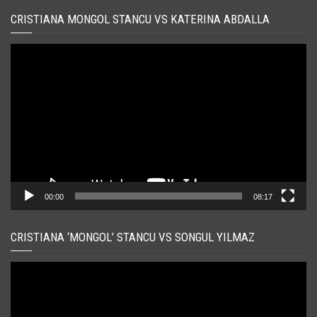
CRISTIANA MONGOL STANCU VS KATERINA ABDALLA
Player
video
00:00
08:17
CRISTIANA ‘MONGOL’ STANCU VS SONGUL YILMAZ
Player
video