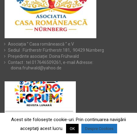
Asociația ” Casa românească ” e.V
Sediul : Fürtherstr Fürtherstr.181, 90429 Nürnberg
Președinte asociație: Doina Frühwald
Contact : tel.017646509261, e-mail Adresse:
doina.fruhwald@yahoo.de
Acest site foloseşte cookie-uri. Prin continuarea navigării
acceptaţi acest lucru.
OK
Despre Cookies