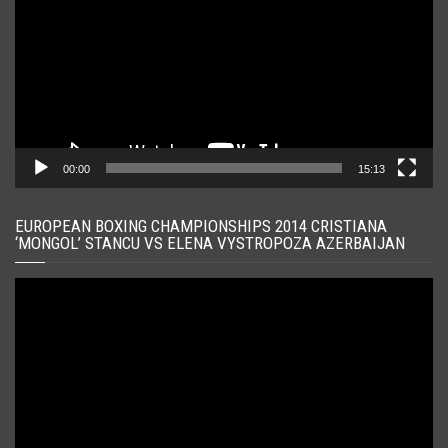
00:00
15:13
EUROPEAN BOXING CHAMPIONSHIPS 2014 CRISTIANA
‘MONGOL’ STANCU VS ELENA VYSTROPOZA AZERBAIJAN
Player
video