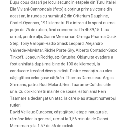
După două clasări pe locul secund în etapele din Turul Italiei,
Elia Viviani-Cannondale (foto) a obținut prima victorie din
acest an, în runda cu numărul 2 din Criterium Dauphine,
Chatel-Oyonnax, 191 kilometri. El a întrecut la sprint nu mai
puțin de 75 de rutieri, fiind cronometrat în 4h39,15. L-au
urmat, printre alții, Gianni Meersman-Omega Pharma Quick
Step, Tony Gallopin-Radio Shack Leopard, Alejandro
Valverde-Movistar, Richie Porte-Sky, Alberto Contador-Saxo
Tinkoff, Joaquin Rodriguez-Katusha. Obișnuita evadare a
fost anihilată după mai bine de 100 de kilometri, la
conducere trecând diverși cicliști. Dintre evadați s-au ales
câștigătorii celor șase cățărări: Thomas Damuseau-Argos
Shimano, patru, Rudi Molard, Rein Taarame-Cofidis, câte
una. Cu doi kilometri înainte de sosire, estonianul Rein
Taamare a declanșat un atac, la care s-au atașat numeroși
rutieri.
David Veilleux-Europcar, câștigătorul etape inaugurale,
rămâne lider la general, urmat la 1,56 minute de Gianni
Merrsman și la 1,57 de 56 de cicliști.