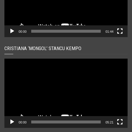
00:00
01:44
CRISTIANA ‘MONGOL’ STANCU KEMPO
Player
video
00:00
05:21