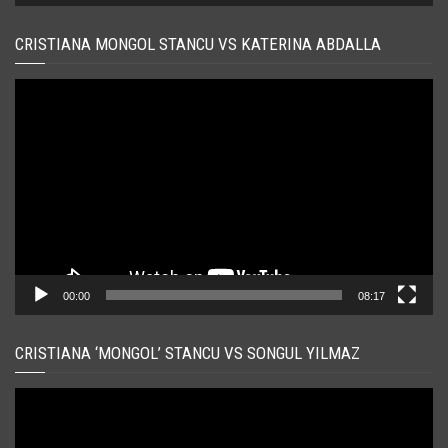
CRISTIANA MONGOL STANCU VS KATERINA ABDALLA
Player
video
00:00
08:17
CRISTIANA ‘MONGOL’ STANCU VS SONGUL YILMAZ
Player
video