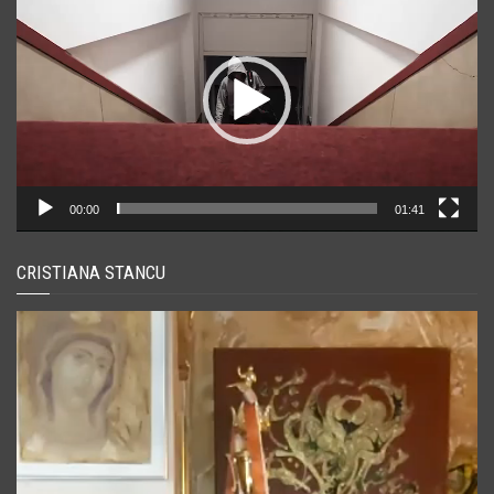
00:00
01:41
CRISTIANA STANCU
Player
video