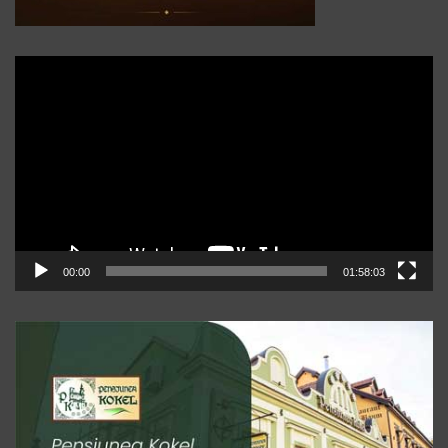
Player
video
00:00
01:58:03