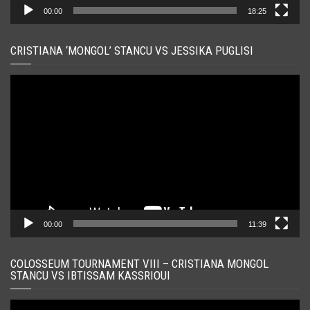
00:00
18:25
CRISTIANA ‘MONGOL’ STANCU VS JESSIKA PUGLISI
Player
video
00:00
11:39
COLOSSEUM TOURNAMENT VIII – CRISTIANA MONGOL
STANCU VS IBTISSAM KASSRIOUI
Player