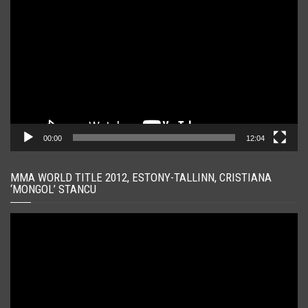
video
00:00
12:04
MMA WORLD TITLE 2012, ESTONY-TALLINN, CRISTIANA
‘MONGOL’ STANCU
Player
video