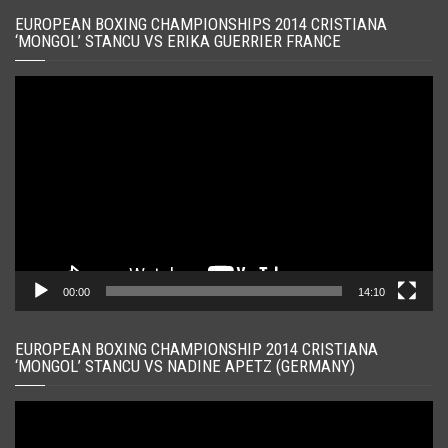
EUROPEAN BOXING CHAMPIONSHIPS 2014 CRISTIANA
‘MONGOL’ STANCU VS ERIKA GUERRIER FRANCE
Player
video
00:00
14:10
EUROPEAN BOXING CHAMPIONSHIP 2014 CRISTIANA
‘MONGOL’ STANCU VS NADINE APETZ (GERMANY)
Player
video