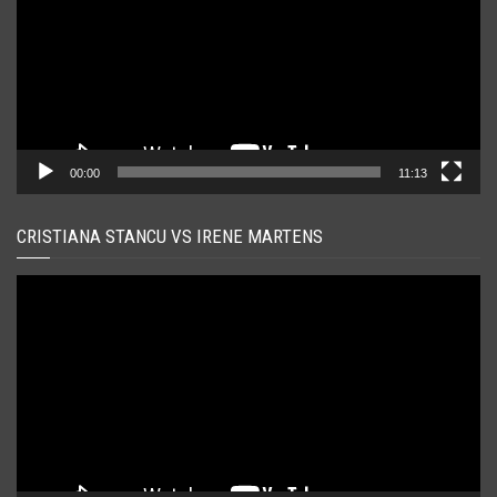
00:00
11:13
CRISTIANA STANCU VS IRENE MARTENS
Player
video