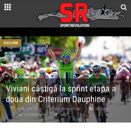
CICLISM
Viviani câștigă la sprint etapa a
doua din Criterium Dauphine
IUNIE 4TH, 2013
SPORT REVOLUTION
CICLISM
0 COMMENTS
447