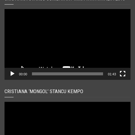
Player
video
00:00
01:43
CRISTIANA ‘MONGOL’ STANCU KEMPO
Player
video