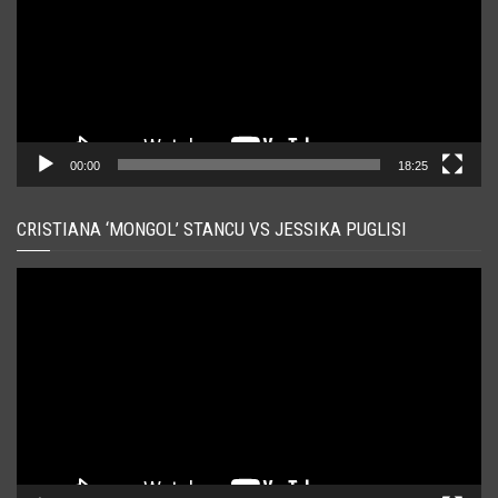
00:00
18:25
CRISTIANA ‘MONGOL’ STANCU VS JESSIKA PUGLISI
Player
video