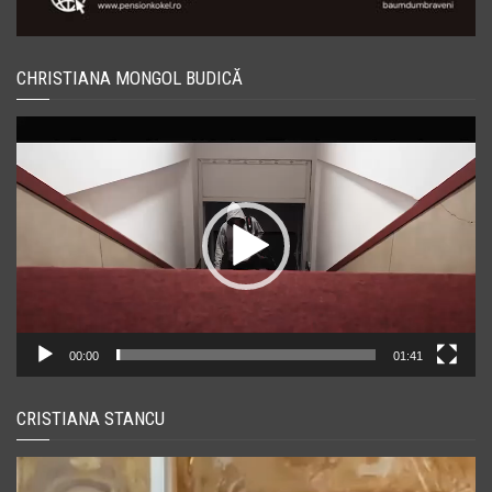
CHRISTIANA MONGOL BUDICĂ
Player
video
00:00
01:41
CRISTIANA STANCU
Player
video