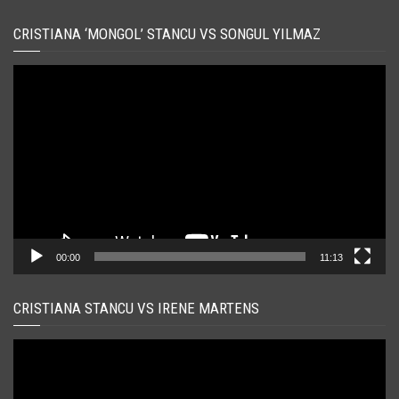
CRISTIANA ‘MONGOL’ STANCU VS SONGUL YILMAZ
Player
video
00:00
11:13
CRISTIANA STANCU VS IRENE MARTENS
Player
video