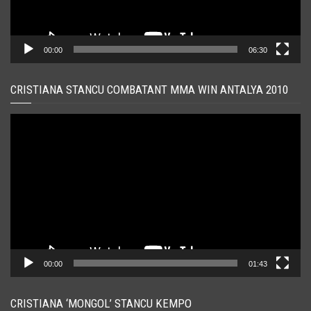
00:00
06:30
CRISTIANA STANCU COMBATANT MMA WIN ANTALYA 2010
Player
video
00:00
01:43
CRISTIANA ‘MONGOL’ STANCU KEMPO