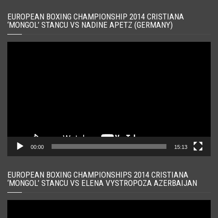
EUROPEAN BOXING CHAMPIONSHIP 2014 CRISTIANA
‘MONGOL’ STANCU VS NADINE APETZ (GERMANY)
Player
video
00:00
15:13
EUROPEAN BOXING CHAMPIONSHIPS 2014 CRISTIANA
‘MONGOL’ STANCU VS ELENA VYSTROPOZA AZERBAIJAN
Player
video