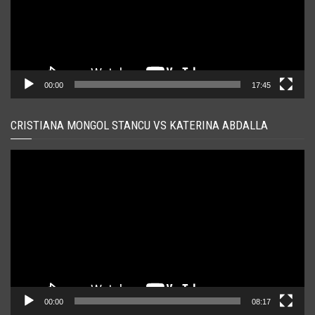
00:00
17:45
CRISTIANA MONGOL STANCU VS KATERINA ABDALLA
Player
video
00:00
08:17