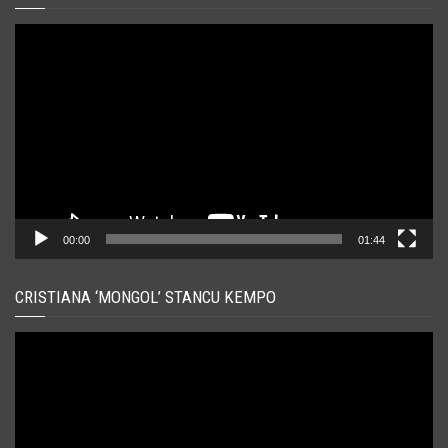
Player
video
00:00
01:44
CRISTIANA ‘MONGOL’ STANCU KEMPO
Player
video