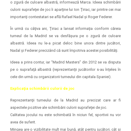
o zgură de culoare albastră, informează Marca. Ideea schimbării
culorii suprafeţei de joc îi aparţine lui Ion Ţiriac, iar printre cei mai
importanţi contestatari se află Rafael Nadal şi Roger Federer.
În urmă cu câţiva ani, Ţiriac a lansat informaţia conform căreia
turneul de la Madrid se va desfăşura pe o zgură de culoare
albastră. Ideea nu le-a picat deloc bine unora dintre jucători,
Nadal şi Federer precizând că sunt împotriva acestei posibilităţi.
Ideea a prins contur, iar “Madrid Masters” din 2012 se va disputa
pe o suprafaţă albastră (reprezentanţii jucătorilor s-au înţeles în
cele din urmă cu organizatorii turneului din capitala Spaniei).
Explicaţia schimbării culorii de joc
Reprezentanţii turneului de la Madrid au precizat care ar fi
aspectele pozitive ale schimbării culorii suprafeţei de joc.
Calitatea jocului nu este schimbată în niciun fel, sportivii nu vor
avea de suferit.
Mingea are o vizibilitate mult mai bună, atât pentru jucători, cât şi