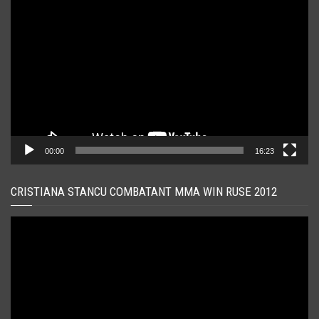
Player
video
00:00
16:23
CRISTIANA STANCU COMBATANT MMA WIN RUSE 2012
Player
video