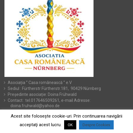
Asociația ” Casa românească ” e.V
Sediul : Fürtherstr Fürtherstr.181, 90429 Nürnberg
Președinte asociație: Doina Frühwald
Contact : tel.017646509261, e-mail Adresse:
doina.fruhwald@yahoo.de
Acest site foloseşte cookie-uri. Prin continuarea navigării
acceptaţi acest lucru.
OK
Despre Cookies