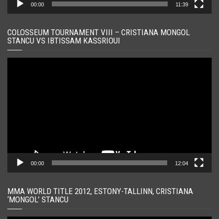
00:00
11:39
COLOSSEUM TOURNAMENT VIII – CRISTIANA MONGOL
STANCU VS IBTISSAM KASSRIOUI
Player
video
00:00
12:04
MMA WORLD TITLE 2012, ESTONY-TALLINN, CRISTIANA
‘MONGOL’ STANCU