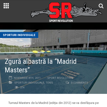
SPORTURI INDIVIDUALE
Zgură albastră la “Madrid
Masters”
NOIEMBRIE 8TH, 2011
SPORT REVOLUTION
SPORTURI INDIVIDUALE
,
TENIS
0 COMMENTS
374
Turneul Masters de la Madrid (ediţia din 2012) se va desfăşura pe