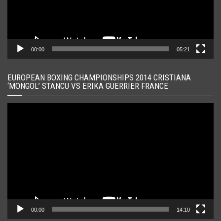
00:00
05:21
EUROPEAN BOXING CHAMPIONSHIPS 2014 CRISTIANA
‘MONGOL’ STANCU VS ERIKA GUERRIER FRANCE
Player
video
00:00
14:10