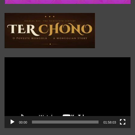
Player
video
00:00
01:58:03