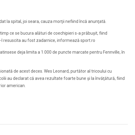
t la spital, joi seara, cauza morţii nefiind încă anunţată.
timp ce se bucura alături de coechipieri s-a prăbuşit, fiind
 a-l resuscita au fost zadarnice, informează sport.ro
 atinsese deja limita a 1.000 de puncte marcate pentru Fennville, în
onată de acest deces. Wes Leonard, purtător al tricoului cu
olii au declarat că avea rezultate foarte bune şi la învăţătură, fiind
rior american.