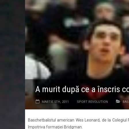
A murit după ce a înscris co
MARTIE 5TH, 2011
SPORT REVOLUTION
BAS
Baschetbalistul american Wes Leonard, de la Colegiul Fe
împotriva formaţiei Bridgman.