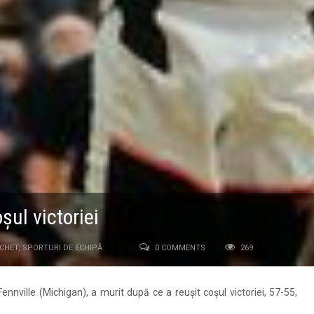
şul victoriei
CHET
,
SPORTURI DE ECHIPĂ
0 COMMENTS
269
nnville (Michigan), a murit după ce a reuşit coşul victoriei, 57-55,