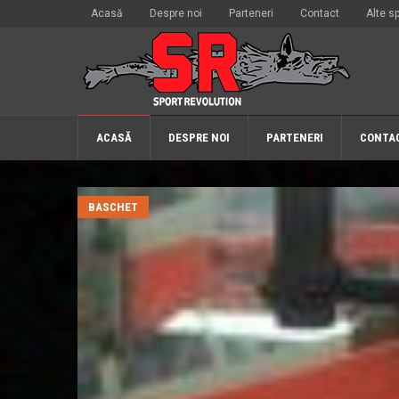
Acasă
Despre noi
Parteneri
Contact
Alte sp
ACASĂ
DESPRE NOI
PARTENERI
CONTA
BASCHET