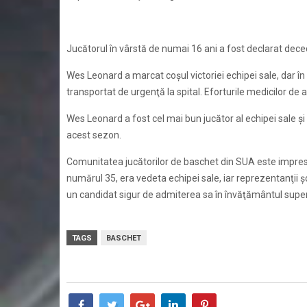
Jucătorul în vârstă de numai 16 ani a fost declarat deceda
Wes Leonard a marcat coşul victoriei echipei sale, dar în 
transportat de urgenţă la spital. Eforturile medicilor de
Wes Leonard a fost cel mai bun jucător al echipei sale şi
acest sezon.
Comunitatea jucătorilor de baschet din SUA este impresi
numărul 35, era vedeta echipei sale, iar reprezentanţii şc
un candidat sigur de admiterea sa în învăţământul supe
TAGS
BASCHET