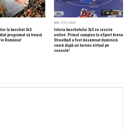
MAI 12TH, 2020
lor la baschet 3x3:
Istoria baschetului 3x3 se rescrie
dial programat să treacă
online: Primul campion la eSport Arena
rin România!
Streetball a fost desemnat duminică
seară după un turneu virtual pe
console!