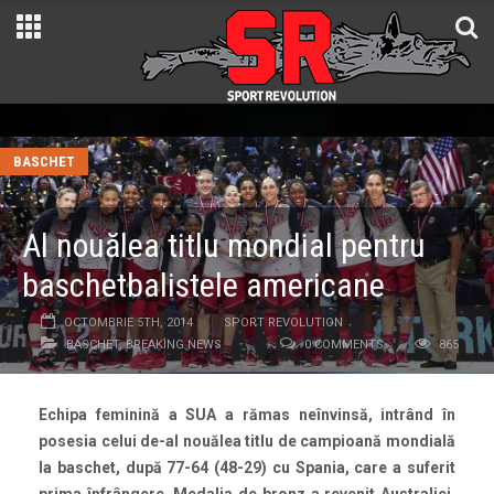
BASCHET
Al nouălea titlu mondial pentru
baschetbalistele americane
OCTOMBRIE 5TH, 2014
SPORT REVOLUTION
BASCHET
,
BREAKING NEWS
0 COMMENTS
865
Echipa feminină a SUA a rămas neînvinsă, intrând în
posesia celui de-al nouălea titlu de campioană mondială
la baschet, după 77-64 (48-29) cu Spania, care a suferit