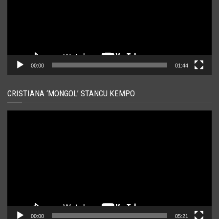
00:00
01:44
CRISTIANA ‘MONGOL’ STANCU KEMPO
Player
video
00:00
05:21