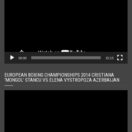
video
00:00
15:13
EUROPEAN BOXING CHAMPIONSHIPS 2014 CRISTIANA
‘MONGOL’ STANCU VS ELENA VYSTROPOZA AZERBAIJAN
Player
video