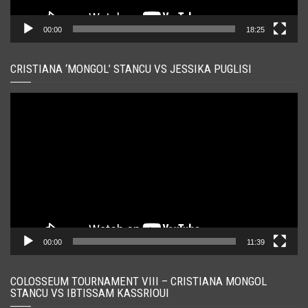
00:00
18:25
CRISTIANA ‘MONGOL’ STANCU VS JESSIKA PUGLISI
Player
video
00:00
11:39
COLOSSEUM TOURNAMENT VIII – CRISTIANA MONGOL
STANCU VS IBTISSAM KASSRIOUI