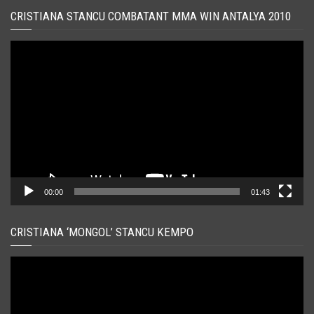
CRISTIANA STANCU COMBATANT MMA WIN ANTALYA 2010
Player
video
00:00
01:43
CRISTIANA ‘MONGOL’ STANCU KEMPO
Player
video