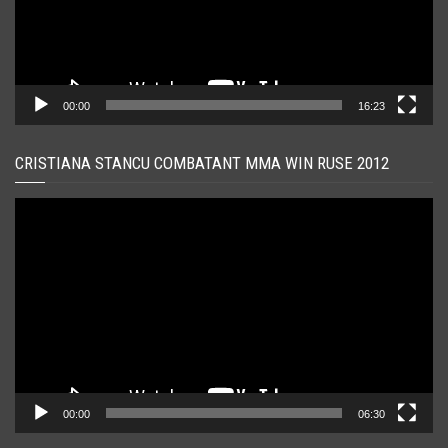
00:00
16:23
CRISTIANA STANCU COMBATANT MMA WIN RUSE 2012
Player
video
00:00
06:30