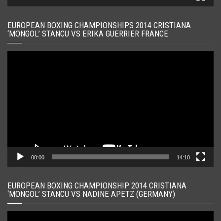
EUROPEAN BOXING CHAMPIONSHIPS 2014 CRISTIANA
‘MONGOL’ STANCU VS ERIKA GUERRIER FRANCE
Player
video
00:00
14:10
EUROPEAN BOXING CHAMPIONSHIP 2014 CRISTIANA
‘MONGOL’ STANCU VS NADINE APETZ (GERMANY)
Player