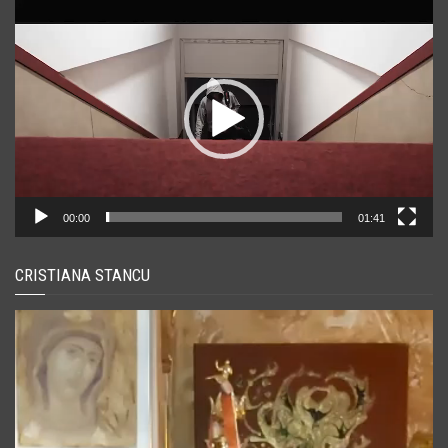
Player
video
00:00
01:41
CRISTIANA STANCU
Player
video