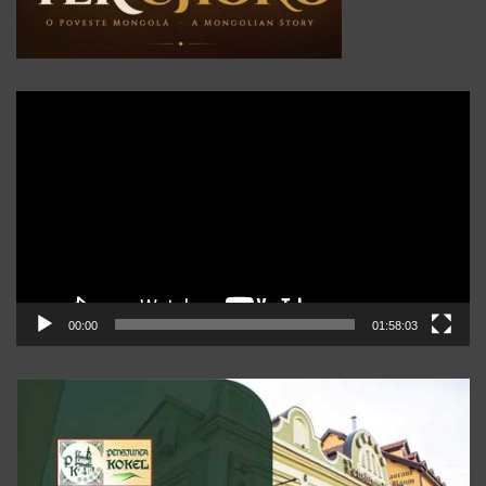
Player
video
00:00
01:58:03