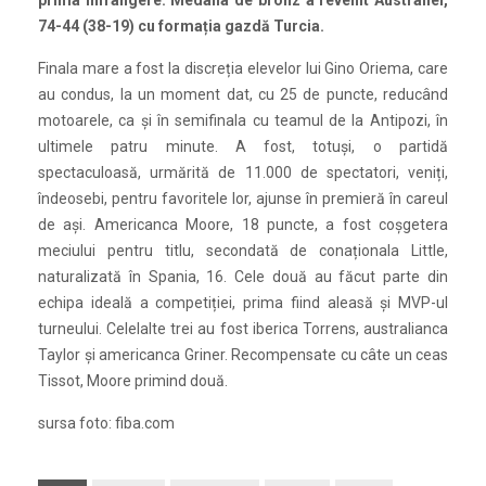
prima înfrângere. Medalia de bronz a revenit Australiei,
74-44 (38-19) cu formația gazdă Turcia.
Finala mare a fost la discreția elevelor lui Gino Oriema, care
au condus, la un moment dat, cu 25 de puncte, reducând
motoarele, ca și în semifinala cu teamul de la Antipozi, în
ultimele patru minute. A fost, totuși, o partidă
spectaculoasă, urmărită de 11.000 de spectatori, veniți,
îndeosebi, pentru favoritele lor, ajunse în premieră în careul
de ași. Americanca Moore, 18 puncte, a fost coșgetera
meciului pentru titlu, secondată de conaționala Little,
naturalizată în Spania, 16. Cele două au făcut parte din
echipa ideală a competiției, prima fiind aleasă și MVP-ul
turneului. Celelalte trei au fost iberica Torrens, australianca
Taylor și americanca Griner. Recompensate cu câte un ceas
Tissot, Moore primind două.
sursa foto: fiba.com