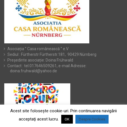
Asociația ” Casa românească ” e.V
Sediul : Fürtherstr Fürtherstr.181, 90429 Nürnberg
Președinte asociație: Doina Frühwald
Contact : tel.017646509261, e-mail Adresse:
doina.fruhwald@yahoo.de
Acest site foloseşte cookie-uri. Prin continuarea navigării
acceptaţi acest lucru.
OK
Despre Cookies