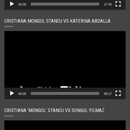
00:00
17:45
CRISTIANA MONGOL STANCU VS KATERINA ABDALLA
Player
video
00:00
08:17
CRISTIANA ‘MONGOL’ STANCU VS SONGUL YILMAZ
Player
video