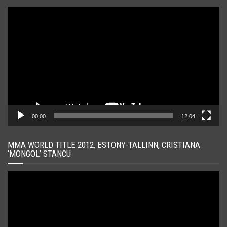
Player
video
00:00
12:04
MMA WORLD TITLE 2012, ESTONY-TALLINN, CRISTIANA
‘MONGOL’ STANCU
Player
video