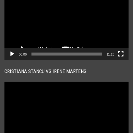
00:00
11:13
CRISTIANA STANCU VS IRENE MARTENS
Player
video