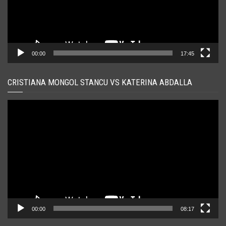
00:00
17:45
CRISTIANA MONGOL STANCU VS KATERINA ABDALLA
Player
video
00:00
08:17