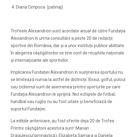
4. Diana Cimpoca (patinaj)
Trofeele Alexandrion sunt acordate anual de către Fundația
Alexandrion în urma consultării a peste 20 de redacții
sportive din România, dar și a unor instituții publice abilitate.
În alegerea câștigătorilor se ține cont de reușitele naționale
și internațioanle ale sportivilor.
Implicarea Fundației Alexandrion în susținerea sportului nu
se limitează numai la astfel de distincții. Boxul, golful, poloul
sau ciclismul sunt de asemenea printre sporturile pe care
Fundația Alexandrion le sprijină. Nici echipele de fotbal,
handbal sau rugby nu au fost uitate și beneficiază de
suportul Fundației.
La edițiile anterioare, au fost oferite deja 20 de Trofee.
Printre câștigătorii acestora sunt: Marian
Drăgulescu(gimnastică), Elizabeta Samara și Daniela