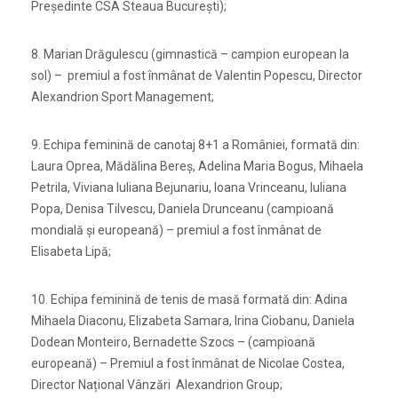
Președinte CSA Steaua București);
8. Marian Drăgulescu (gimnastică – campion european la
sol) –
premiul a fost înmânat de Valentin Popescu, Director
Alexandrion Sport Management;
9. Echipa feminină de canotaj 8+1 a României, formată din:
Laura Oprea, Mădălina Bereș, Adelina Maria Bogus, Mihaela
Petrila, Viviana Iuliana Bejunariu, Ioana Vrinceanu, Iuliana
Popa, Denisa Tilvescu, Daniela Drunceanu (campioană
mondială și europeană) – premiul a fost înmânat de
Elisabeta Lipă;
10. Echipa feminină de tenis de masă formată din: Adina
Mihaela Diaconu, Elizabeta Samara, Irina Ciobanu, Daniela
Dodean Monteiro, Bernadette Szocs – (campioană
europeană) – Premiul a fost înmânat de
Nicolae Costea,
Director Național Vânzări Alexandrion Group;