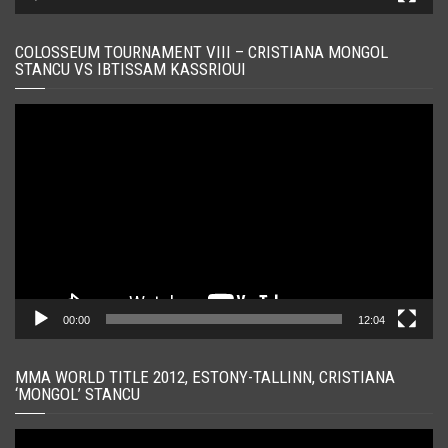
COLOSSEUM TOURNAMENT VIII – CRISTIANA MONGOL
STANCU VS IBTISSAM KASSRIOUI
Player
video
00:00
12:04
MMA WORLD TITLE 2012, ESTONY-TALLINN, CRISTIANA
‘MONGOL’ STANCU
Player