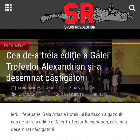
EVENIMENT
Cea de-a treia ediție a Galei
Trofeelor Alexandrion și-a
desemnat câștigătorii
FEBRUARIE 2ND, 2018
SPORT REVOLUTION
EVENIMENT
0 COMMENTS
1695
Ieri, 1 februarie, Sala Atlas a Hotelului Radisson a găzduit
cea de-a treia ediție a Galei Trofeelor Alexandrion, care și-a
desemnat câștigătorii.