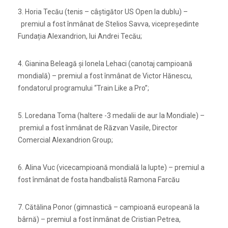
3. Horia Tecău (tenis – câștigător US Open la dublu) –
premiul a fost înmânat de Stelios Savva, vicepreședinte
Fundația Alexandrion, lui Andrei Tecău;
4. Gianina Beleagă și Ionela Lehaci (canotaj campioană
mondială) – premiul a fost înmânat de Victor Hănescu,
fondatorul programului “Train Like a Pro”;
5. Loredana Toma (haltere -3 medalii de aur la Mondiale) –
premiul a fost înmânat de Răzvan Vasile, Director
Comercial Alexandrion Group;
6. Alina Vuc (vicecampioană mondială la lupte) – premiul a
fost înmânat de fosta handbalistă Ramona Farcău
7. Cătălina Ponor (gimnastică – campioană europeană la
bârnă) – premiul a fost înmânat de
Cristian Petrea,