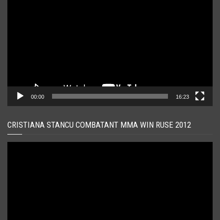
video
00:00
16:23
CRISTIANA STANCU COMBATANT MMA WIN RUSE 2012
Player
video