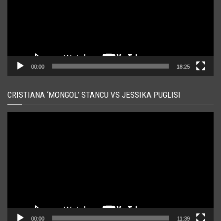
00:00
18:25
CRISTIANA ‘MONGOL’ STANCU VS JESSIKA PUGLISI
Player
video
00:00
11:39