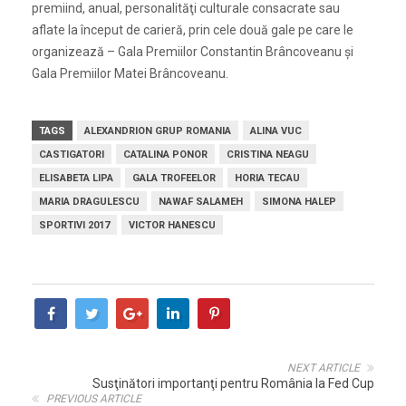
premiind, anual, personalităţi culturale consacrate sau
aflate la început de carieră, prin cele două gale pe care le
organizează – Gala Premiilor Constantin Brâncoveanu şi
Gala Premiilor Matei Brâncoveanu.
TAGS
ALEXANDRION GRUP ROMANIA
ALINA VUC
CASTIGATORI
CATALINA PONOR
CRISTINA NEAGU
ELISABETA LIPA
GALA TROFEELOR
HORIA TECAU
MARIA DRAGULESCU
NAWAF SALAMEH
SIMONA HALEP
SPORTIVI 2017
VICTOR HANESCU
NEXT ARTICLE
Susţinători importanţi pentru România la Fed Cup
PREVIOUS ARTICLE