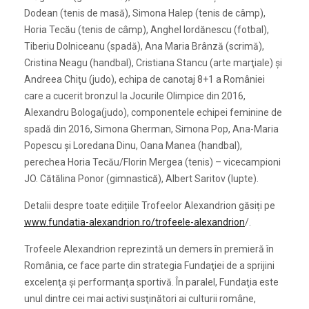
Dodean (tenis de masă), Simona Halep (tenis de câmp),
Horia Tecău (tenis de câmp), Anghel Iordănescu (fotbal),
Tiberiu Dolniceanu (spadă), Ana Maria Brânză (scrimă),
Cristina Neagu (handbal), Cristiana Stancu (arte marţiale) şi
Andreea Chiţu (judo), echipa de canotaj 8+1 a României
care a cucerit bronzul la Jocurile Olimpice din 2016,
Alexandru Bologa(judo), componentele echipei feminine de
spadă din 2016, Simona Gherman, Simona Pop, Ana-Maria
Popescu și Loredana Dinu, Oana Manea (handbal),
perechea Horia Tecău/Florin Mergea (tenis) – vicecampioni
JO. Cătălina Ponor (gimnastică), Albert Saritov (lupte).
Detalii despre toate edițiile Trofeelor Alexandrion găsiți pe
www.fundatia-alexandrion.ro/trofeele-alexandrion
/.
Trofeele Alexandrion reprezintă un demers în premieră în
România, ce face parte din strategia Fundaţiei de a sprijini
excelenţa şi performanţa sportivă. În paralel, Fundaţia este
unul dintre cei mai activi susţinători ai culturii române,