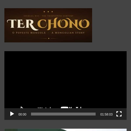
Player
video
00:00
01:58:03