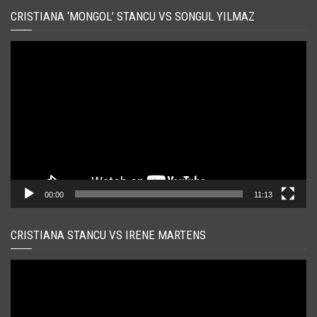
CRISTIANA ‘MONGOL’ STANCU VS SONGUL YILMAZ
Player
video
00:00
11:13
CRISTIANA STANCU VS IRENE MARTENS
Player
video