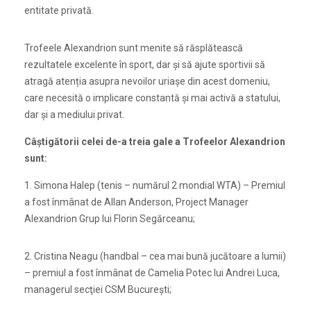
entitate privată.
Trofeele Alexandrion sunt menite să răsplătească
rezultatele excelente în sport, dar și să ajute sportivii să
atragă atenția asupra nevoilor uriaşe din acest domeniu,
care necesită o implicare constantă şi mai activă a statului,
dar şi a mediului privat.
Câștigătorii celei de-a treia gale a Trofeelor Alexandrion
sunt:
1. Simona Halep (tenis – numărul 2 mondial WTA) – Premiul
a fost înmânat de Allan Anderson, Project Manager
Alexandrion Grup lui Florin Segărceanu;
2. Cristina Neagu (handbal – cea mai bună jucătoare a lumii)
– premiul a fost înmânat de Camelia Potec lui Andrei Luca,
managerul secţiei CSM Bucureşti;