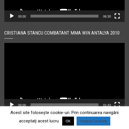
00:00
06:30
CRISTIANA STANCU COMBATANT MMA WIN ANTALYA 2010
Player
video
00:00
01:43
Acest site foloseşte cookie-uri. Prin continuarea navigării
acceptaţi acest lucru.
CRISTIANA ‘MONGOL’ STANCU KEMPO
OK
Despre Cookies