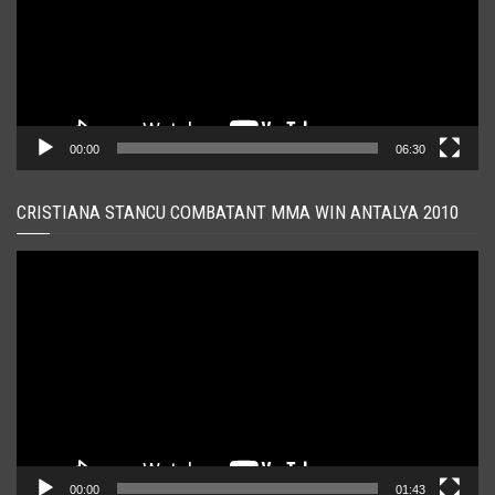
00:00
06:30
CRISTIANA STANCU COMBATANT MMA WIN ANTALYA 2010
Player
video
00:00
01:43