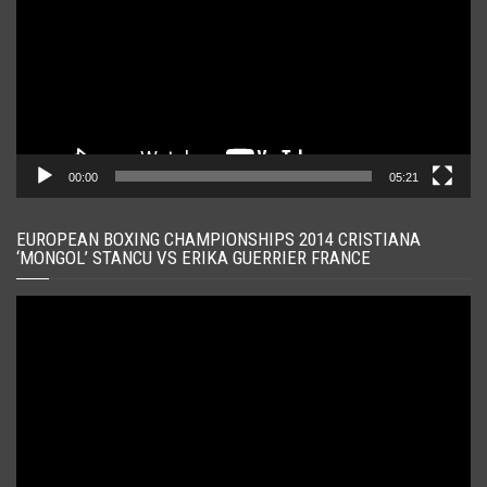
00:00
05:21
EUROPEAN BOXING CHAMPIONSHIPS 2014 CRISTIANA
‘MONGOL’ STANCU VS ERIKA GUERRIER FRANCE
Player
video