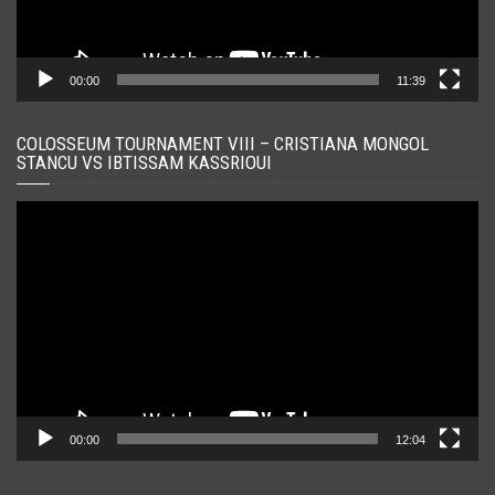
00:00
11:39
COLOSSEUM TOURNAMENT VIII – CRISTIANA MONGOL
STANCU VS IBTISSAM KASSRIOUI
Player
video
00:00
12:04