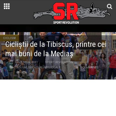
CICLISM
Cicliștii de la Tibiscus, printre cei
mai buni de la Mediaș
IUNIE 13TH, 2011
SPORT REVOLUTION
CICLISM
,
SPORTURI INDIVIDUALE
0 COMMENTS
424
Sâmbătă 11 iunie, sportivii de la
DHS Tibiscus Team
au
luat parte la ediţia a şaptea a tradiţionalului
MARATON
MEDIEVAL MEDIAŞ
, concurs internaţional de MTB
organizat pe un traseu mixt, cu puţin asfalt şi mult drum
prin pădure, plin de noroi (“a fost mai rău ca la Prima