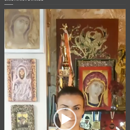
Player
video