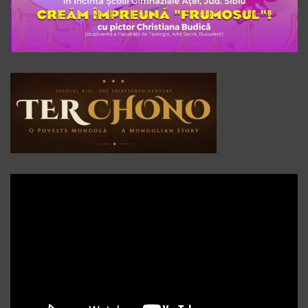
Player
video