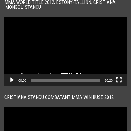
MMA WORLD TITLE 2012, ESTONY-TALLINN, CRISTIANA
‘MONGOL’ STANCU
Player
video
00:00
16:23
CRISTIANA STANCU COMBATANT MMA WIN RUSE 2012
Player
video