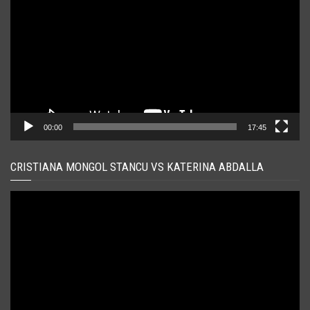
00:00
17:45
CRISTIANA MONGOL STANCU VS KATERINA ABDALLA
Player
video