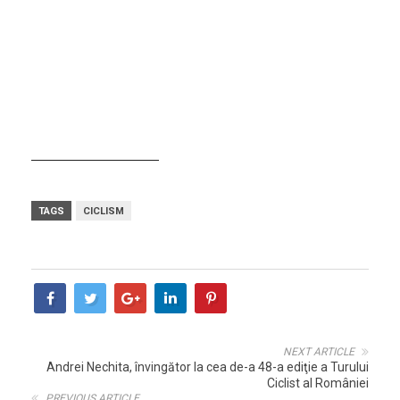
au luat startul au avut parte de un concurs foarte bine
organizat, descris de sportivii cu experienţă ca fiind unul din
standardele din România în ceea ce priveşte modul în care
trebuie să te simţi la un concurs adevărat.
Pentru alte detalii vă rugăm să vizitaţi pagina web a
Secţiei de Ciclism din Clubul Sportiv Tibiscus, cu adresa
www.ciclism.tibiscus.ro
.
TAGS
CICLISM
NEXT ARTICLE
Andrei Nechita, învingător la cea de-a 48-a ediţie a Turului
Ciclist al României
PREVIOUS ARTICLE