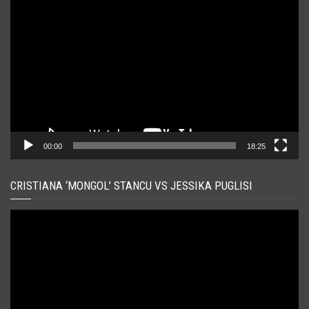
Player
video
00:00
18:25
CRISTIANA ‘MONGOL’ STANCU VS JESSIKA PUGLISI
Player
video