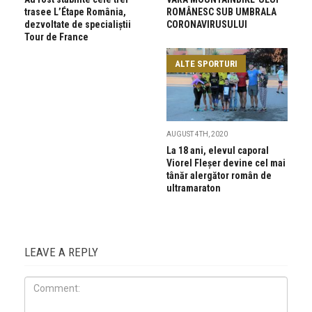
trasee L’Étape România,
ROMÂNESC SUB UMBRALA
dezvoltate de specialiștii
CORONAVIRUSULUI
Tour de France
ALTE SPORTURI
AUGUST 4TH, 2020
La 18 ani, elevul caporal
Viorel Fleșer devine cel mai
tânăr alergător român de
ultramaraton
LEAVE A REPLY