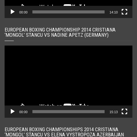
00:00
14:10
EUROPEAN BOXING CHAMPIONSHIP 2014 CRISTIANA
‘MONGOL’ STANCU VS NADINE APETZ (GERMANY)
Player
video
00:00
15:13
EUROPEAN BOXING CHAMPIONSHIPS 2014 CRISTIANA
‘MONGOL’ STANCU VS ELENA VYSTROPOZA AZERBAIJAN