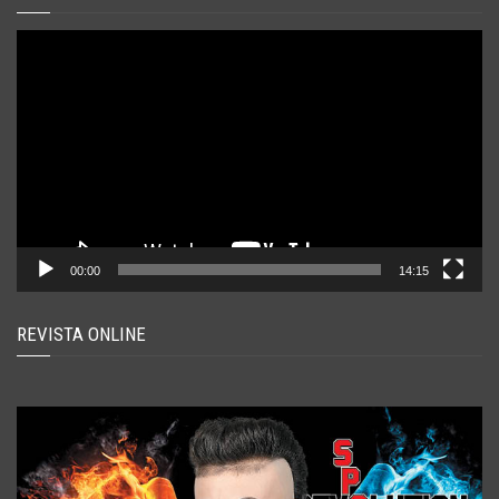
Player
video
00:00
14:15
REVISTA ONLINE