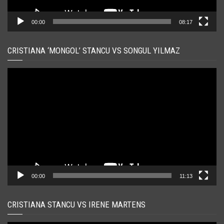
00:00
08:17
CRISTIANA ‘MONGOL’ STANCU VS SONGUL YILMAZ
Player
video
00:00
11:13
CRISTIANA STANCU VS IRENE MARTENS