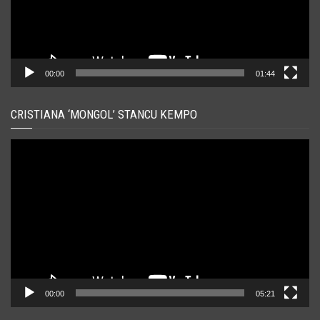
00:00
01:44
CRISTIANA ‘MONGOL’ STANCU KEMPO
Player
video
00:00
05:21