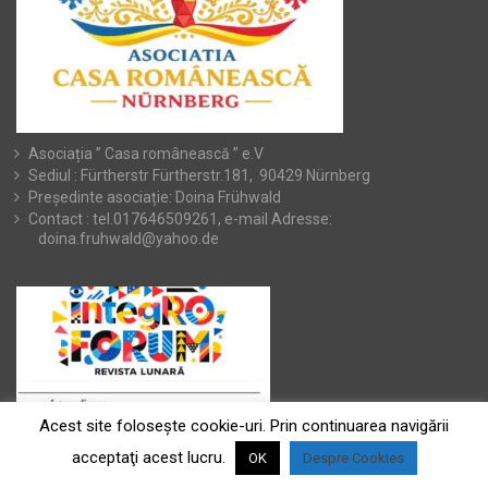
Asociația ” Casa românească ” e.V
Sediul : Fürtherstr Fürtherstr.181, 90429 Nürnberg
Președinte asociație: Doina Frühwald
Contact : tel.017646509261, e-mail Adresse:
doina.fruhwald@yahoo.de
Acest site foloseşte cookie-uri. Prin continuarea navigării
acceptaţi acest lucru.
OK
Despre Cookies