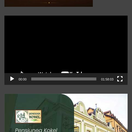
Player
video
00:00
01:58:03