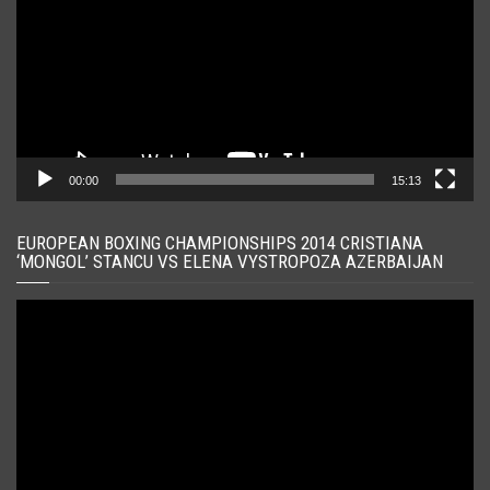
00:00
15:13
EUROPEAN BOXING CHAMPIONSHIPS 2014 CRISTIANA
‘MONGOL’ STANCU VS ELENA VYSTROPOZA AZERBAIJAN
Player
video