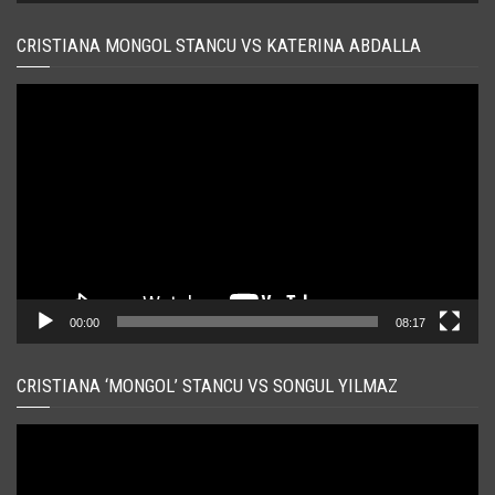
CRISTIANA MONGOL STANCU VS KATERINA ABDALLA
Player
video
00:00
08:17
CRISTIANA ‘MONGOL’ STANCU VS SONGUL YILMAZ
Player
video