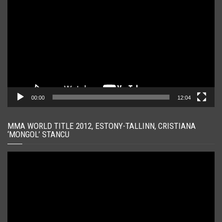
video
00:00
12:04
MMA WORLD TITLE 2012, ESTONY-TALLINN, CRISTIANA
‘MONGOL’ STANCU
Player
video