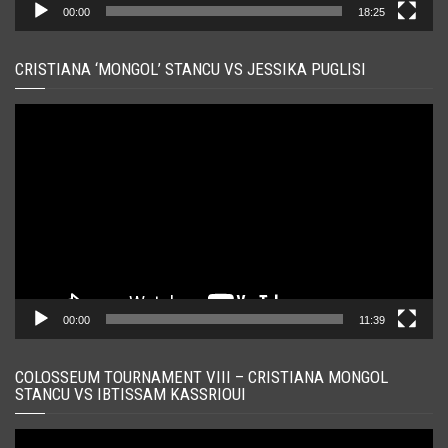
00:00
18:25
CRISTIANA ‘MONGOL’ STANCU VS JESSIKA PUGLISI
Player
video
00:00
11:39
COLOSSEUM TOURNAMENT VIII – CRISTIANA MONGOL
STANCU VS IBTISSAM KASSRIOUI
Player