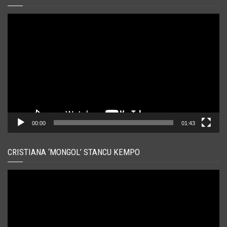
Player
video
00:00
01:43
CRISTIANA ‘MONGOL’ STANCU KEMPO
Player
video