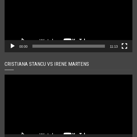
00:00
11:13
CRISTIANA STANCU VS IRENE MARTENS
Player
video