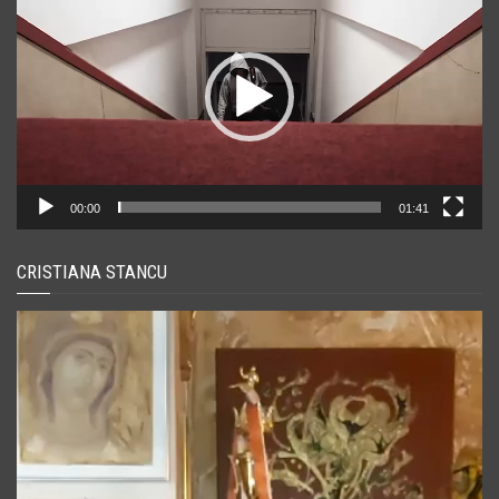
00:00
01:41
CRISTIANA STANCU
Player
video