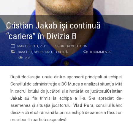
Cristian Jakab îşi continuă
“cariera” în Divizia B
MARTIE 17TH, 2011
SPORT REVOLUTION
BASCHET
,
SPORTURI DE ECHIPĂ
0 COMMENTS
238
După declaraţia unuia dintre sponsorii principali ai echipei,
Consiliul de administraţie a BC Mureş a analizat situaţia ivită
în cadrul lotului de jucători şi a hotărât ca jucătorul
Cristian
Jakab
să fie trimis la echipa a II-a. S-a apreciat de-
asemenea şi situaţia jucătorului
Vlad Pora
, consiliul luând
decizia că el să rămână la prima echipă deoarece a făcut un
meci bun în partida respectivă.