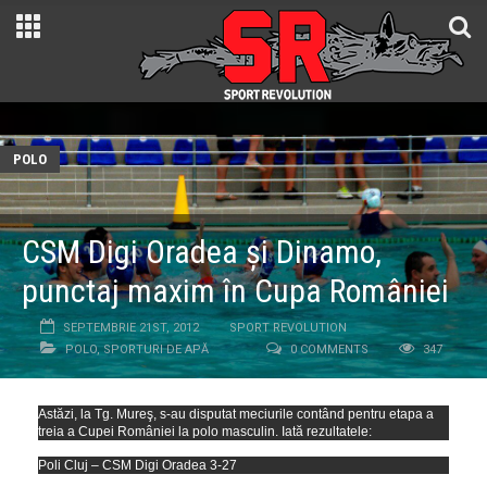
POLO
CSM Digi Oradea şi Dinamo,
punctaj maxim în Cupa României
SEPTEMBRIE 21ST, 2012
SPORT REVOLUTION
POLO
,
SPORTURI DE APĂ
0 COMMENTS
347
Astăzi, la Tg. Mureş, s-au disputat meciurile contând pentru etapa a
treia a Cupei României la polo masculin. Iată rezultatele:
Poli Cluj – CSM Digi Oradea 3-27