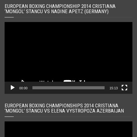
EUROPEAN BOXING CHAMPIONSHIP 2014 CRISTIANA
‘MONGOL’ STANCU VS NADINE APETZ (GERMANY)
Player
video
00:00
15:13
EUROPEAN BOXING CHAMPIONSHIPS 2014 CRISTIANA
‘MONGOL’ STANCU VS ELENA VYSTROPOZA AZERBAIJAN
Player
video