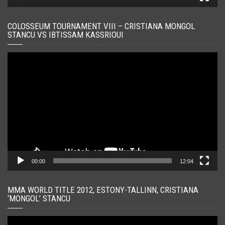
COLOSSEUM TOURNAMENT VIII – CRISTIANA MONGOL
STANCU VS IBTISSAM KASSRIOUI
Player
video
00:00
12:04
MMA WORLD TITLE 2012, ESTONY-TALLINN, CRISTIANA
‘MONGOL’ STANCU
Player