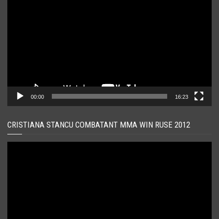
video
00:00
16:23
CRISTIANA STANCU COMBATANT MMA WIN RUSE 2012
Player
video