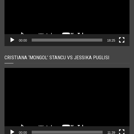
00:00
18:25
CRISTIANA ‘MONGOL’ STANCU VS JESSIKA PUGLISI
Player
video
00:00
11:39