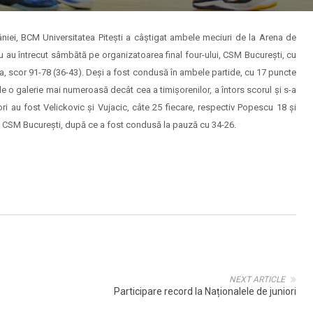
âniei, BCM Universitatea Pitești a câștigat ambele meciuri de la Arena de
cu au întrecut sâmbătă pe organizatoarea final four-ului, CSM București, cu
ara, scor 91-78 (36-43). Deși a fost condusă în ambele partide, cu 17 puncte
e o galerie mai numeroasă decât cea a timișorenilor, a întors scorul și s-a
tori au fost Velickovic și Vujacic, câte 25 fiecare, respectiv Popescu 18 și
u CSM București, după ce a fost condusă la pauză cu 34-26.
NEXT ARTICLE
Participare record la Naționalele de juniori