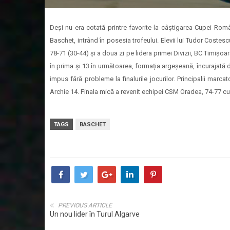
Deși nu era cotată printre favorite la câștigarea Cupei Rom
Baschet, intrând în posesia trofeului. Elevii lui Tudor Costes
78-71 (30-44) și a doua zi pe lidera primei Divizii, BC Timișo
în prima și 13 în următoarea, formația argeșeană, încurajată d
impus fără probleme la finalurile jocurilor. Principalii marca
Archie 14. Finala mică a revenit echipei CSM Oradea, 74-77 c
TAGS
BASCHET
PREVIOUS ARTICLE
Un nou lider în Turul Algarve