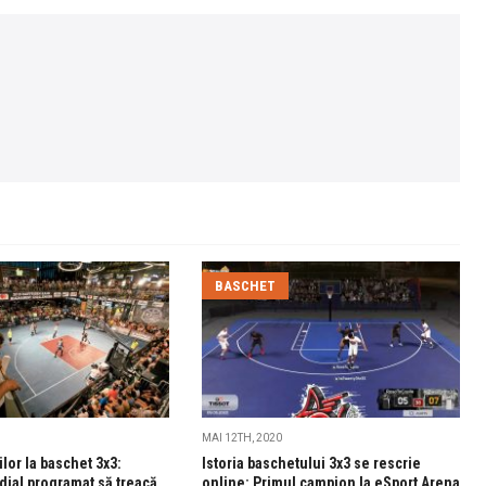
BASCHET
MAI 12TH, 2020
lor la baschet 3x3:
Istoria baschetului 3x3 se rescrie
dial programat să treacă
online: Primul campion la eSport Arena