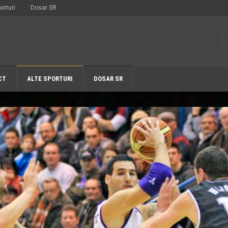
orturi
Dosar SR
CT
ALTE SPORTURI
DOSAR SR