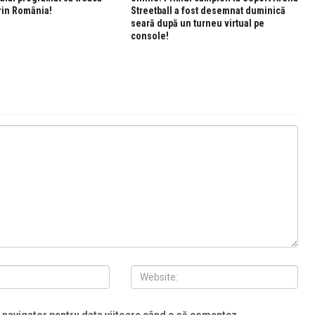
rin România!
Streetball a fost desemnat duminică
seară după un turneu virtual pe
console!
t navigator pentru data viitoare când o să comentez.