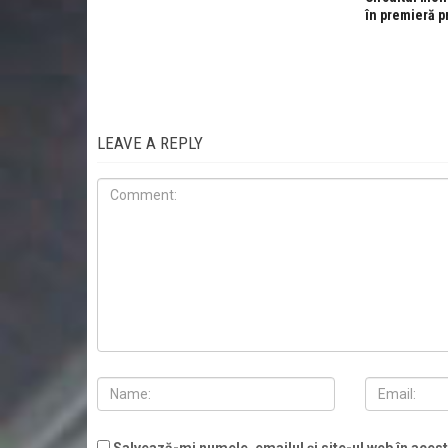
în premieră p
LEAVE A REPLY
Salvează-mi numele, emailul și site-ul web în aces