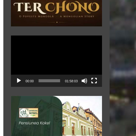
Player
video
00:00
01:58:03