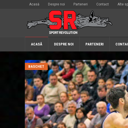
Acasă
Despre noi
Parteneri
Contact
Alte sp
ACASĂ
DESPRE NOI
PARTENERI
CONTA
BASCHET