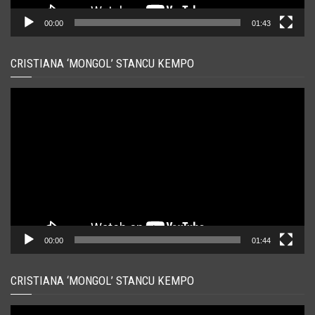
00:00
01:43
CRISTIANA ‘MONGOL’ STANCU KEMPO
Player
video
00:00
01:44
CRISTIANA ‘MONGOL’ STANCU KEMPO
Player