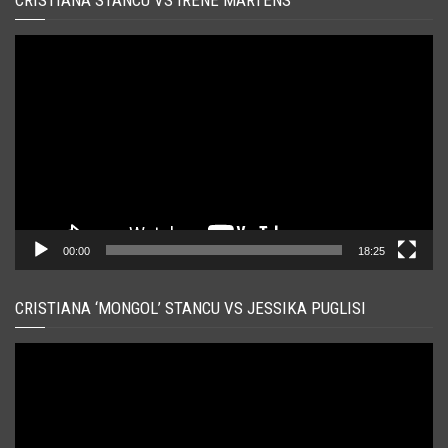
Player
video
00:00
18:25
CRISTIANA ‘MONGOL’ STANCU VS JESSIKA PUGLISI
Player
video