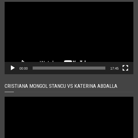
Player
video
00:00
17:45
CRISTIANA MONGOL STANCU VS KATERINA ABDALLA
Player
video