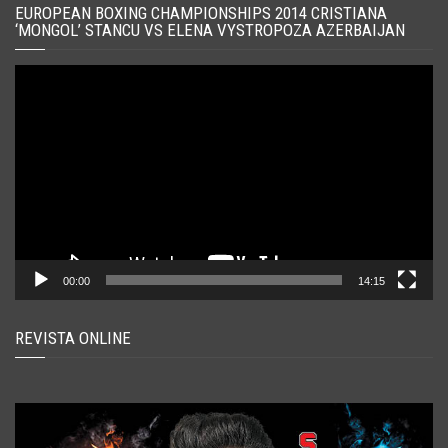
EUROPEAN BOXING CHAMPIONSHIPS 2014 CRISTIANA
‘MONGOL’ STANCU VS ELENA VYSTROPOZA AZERBAIJAN
Player
video
00:00
14:15
REVISTA ONLINE