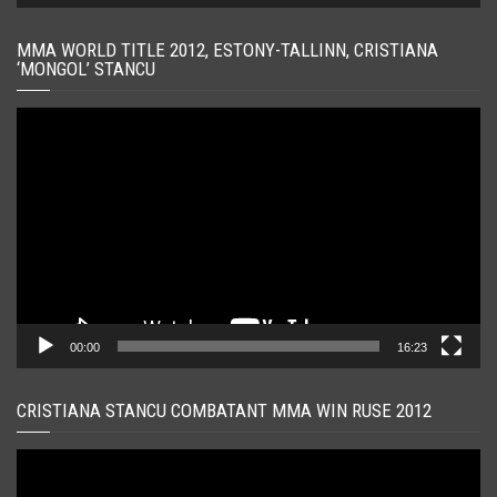
MMA WORLD TITLE 2012, ESTONY-TALLINN, CRISTIANA
‘MONGOL’ STANCU
Player
video
00:00
16:23
CRISTIANA STANCU COMBATANT MMA WIN RUSE 2012
Player
video