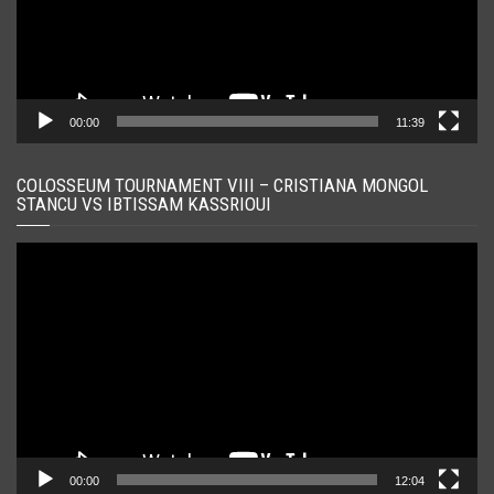
00:00
11:39
COLOSSEUM TOURNAMENT VIII – CRISTIANA MONGOL
STANCU VS IBTISSAM KASSRIOUI
Player
video
00:00
12:04