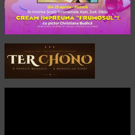
Player
video