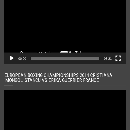
video
00:00
05:21
EUROPEAN BOXING CHAMPIONSHIPS 2014 CRISTIANA
‘MONGOL’ STANCU VS ERIKA GUERRIER FRANCE
Player
video