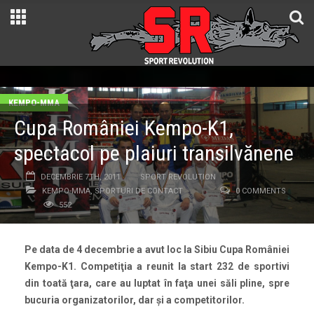
KEMPO-MMA
Cupa României Kempo-K1,
spectacol pe plaiuri transilvănene
DECEMBRIE 7TH, 2011
SPORT REVOLUTION
KEMPO-MMA
,
SPORTURI DE CONTACT
0 COMMENTS
552
Pe data de 4 decembrie a avut loc la Sibiu Cupa României
Kempo-K1. Competiţia a reunit la start 232 de sportivi
din toată ţara, care au luptat în faţa unei săli pline, spre
bucuria organizatorilor, dar şi a competitorilor.