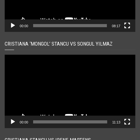
00:00
08:17
CRISTIANA ‘MONGOL’ STANCU VS SONGUL YILMAZ
Player
video
00:00
11:13
CRISTIANA STANCU VS IRENE MARTENS