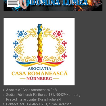
Asociația ” Casa românească ” e.V
Sediul : Fürtherstr Fürtherstr.181, 90429 Nürnberg
Președinte asociație: Doina Frühwald
Contact : tel.017646509261, e-mail Adresse: