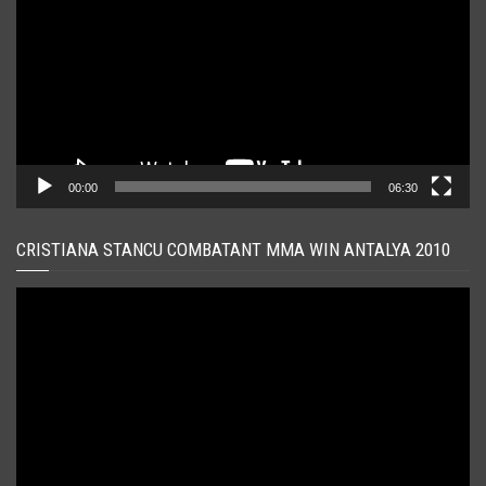
00:00
06:30
CRISTIANA STANCU COMBATANT MMA WIN ANTALYA 2010
Player
video