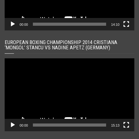
00:00
14:10
EUROPEAN BOXING CHAMPIONSHIP 2014 CRISTIANA
‘MONGOL’ STANCU VS NADINE APETZ (GERMANY)
Player
video
00:00
15:13