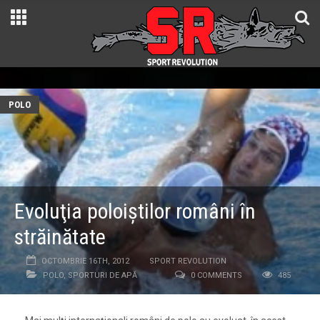
POLO
Evoluţia poloiştilor români în
străinătate
OCTOMBRIE 16TH, 2012
SPORT REVOLUTION
POLO
,
SPORTURI DE APĂ
0 COMMENTS
485