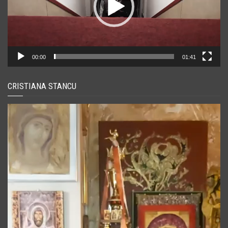
00:00
01:41
CRISTIANA STANCU
Player
video