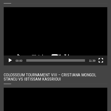
Player
video
00:00
11:39
COLOSSEUM TOURNAMENT VIII – CRISTIANA MONGOL
STANCU VS IBTISSAM KASSRIOUI
Player
video