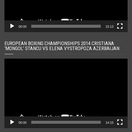
00:00
15:13
EUROPEAN BOXING CHAMPIONSHIPS 2014 CRISTIANA
‘MONGOL’ STANCU VS ELENA VYSTROPOZA AZERBAIJAN
Player
video
00:00
14:15