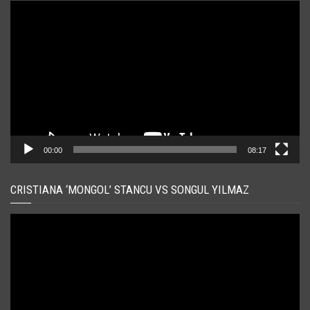
Player
video
00:00
08:17
CRISTIANA ‘MONGOL’ STANCU VS SONGUL YILMAZ
Player
video