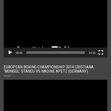
Player
video
00:00
14:10
EUROPEAN BOXING CHAMPIONSHIP 2014 CRISTIANA
‘MONGOL’ STANCU VS NADINE APETZ (GERMANY)
Player
video