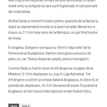
Mai mulţi internaţionali români de polo au evoluat, în acest
week-end, la echipele la care sunt legitimaâi, în campionate
din străinătate.
Andrei Iosep a revenit în bazin pentru spaniolii de la Navarra,
după ce săptămâna trecută şi-a spart arcada. Navarra s-a
impus cu 17-6 în faţa celor de la Montjuic, un gol fiind înscris
de Iosep.
În Ungaria, Szeged s-a impus cu 18-6 în faţa celor de la
Ferencvaros Budapesta. Ramiro Georgescu a înscris de
patru ori, iar Tiberiu Negrean odată, pentru învingători.
Cosmin Radu a fost în teren la înfrângerea croaţilor de la
Mladost, 3-13 în deplasare cu Jug, în Liga Adriatică. Tot
înfrângere a suferit şi echipa italiană Bogliasco, în Serie A, în
partida din deplasare, 16-3 în favoarea Bresciei. În poartă la
Bogliasco a fost fostul internaţional român Robert Dinu.
TAGS
POLO