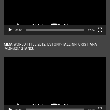
00:00
12:04
MMA WORLD TITLE 2012, ESTONY-TALLINN, CRISTIANA
‘MONGOL’ STANCU
Player
video
00:00
16:23