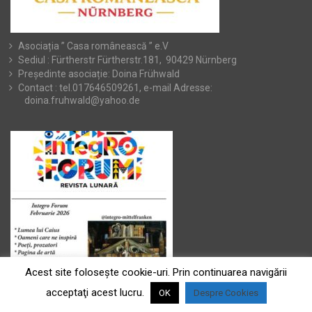
Asociația ” Casa românească ” e.V
Sediul : Fürtherstr Fürtherstr.181, 90429 Nürnberg
Președinte asociație: Doina Frühwald
Contact : tel.017646509261, e-mail Adresse:
doina.fruhwald@yahoo.de
Acest site foloseşte cookie-uri. Prin continuarea navigării
acceptaţi acest lucru.
OK
Despre Cookies