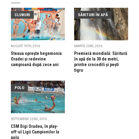
CLUBURI
SĂRITURI ÎN APĂ
AUGUST 19TH, 2016
MARTIE 23RD, 2016
Steaua opreşte hegemonia
Premieră mondială: Săritură
Oradei şi redevine
în apă de la 30 de metri,
campioană după zece ani
printre crocodili și pești
tigru
POLO
SEPTEMBRIE 22ND, 2015
CSM Digi Oradea, în play-
off-ul Ligii Campionilor la
polo