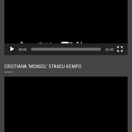
00:00
01:43
CRISTIANA ‘MONGOL’ STANCU KEMPO
Player
video