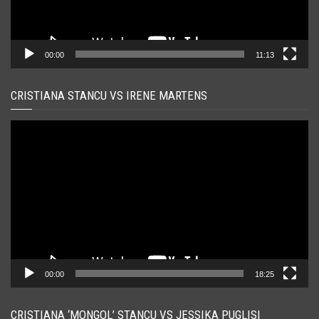
00:00
11:13
CRISTIANA STANCU VS IRENE MARTENS
Player
video
00:00
18:25
CRISTIANA ‘MONGOL’ STANCU VS JESSIKA PUGLISI