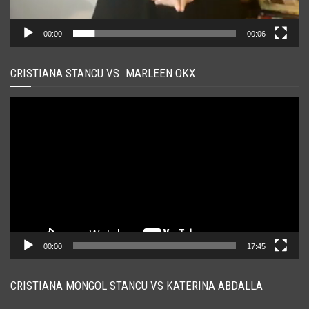
00:00
00:06
CRISTIANA STANCU VS. MARLEEN OKX
Player
video
00:00
17:45
CRISTIANA MONGOL STANCU VS KATERINA ABDALLA