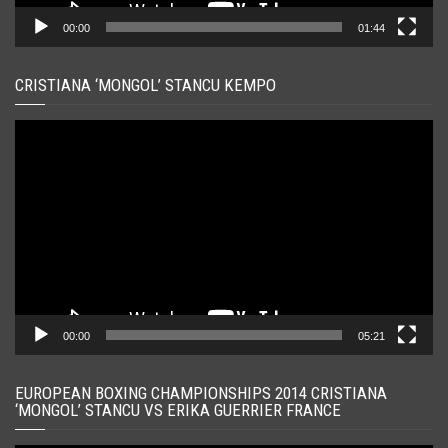
00:00
01:44
CRISTIANA ‘MONGOL’ STANCU KEMPO
Player
video
00:00
05:21
EUROPEAN BOXING CHAMPIONSHIPS 2014 CRISTIANA
‘MONGOL’ STANCU VS ERIKA GUERRIER FRANCE