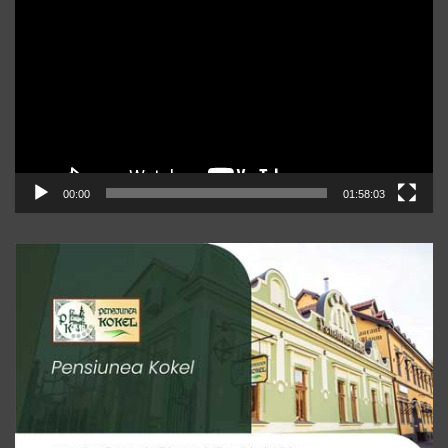
video
00:00
01:58:03