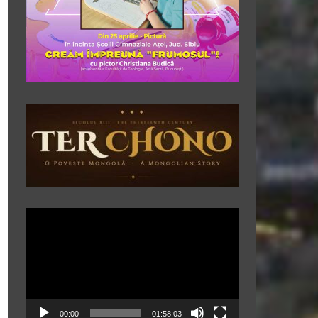
Player
video
00:00
01:58:03