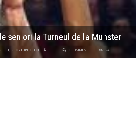
de seniori la Turneul de la Munster
SCHET
,
SPORTURI DE ECHIPĂ
0 COMMENTS
249
la Munster din Germania, nationala de seniori a Romaniei a invins
at pe locul al doilea, gratie celor doua victorii obtinute in cele trei
pregatiti de americanul Carl John Neumann si Andrei Beatu nu au dat
asan si compania au fortat si in sfertul al doilea pentru o diferenta
uri le-au apartinut la limita asiaticilor, dar evolutia foarte buna a
san nu a permis adversarilor o rasturnare de situatie.
: