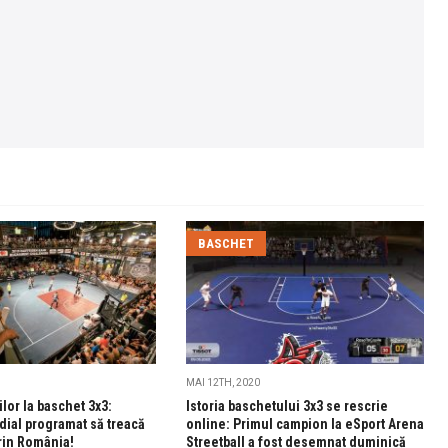
BASCHET
MAI 12TH, 2020
lor la baschet 3x3:
Istoria baschetului 3x3 se rescrie
dial programat să treacă
online: Primul campion la eSport Arena
rin România!
Streetball a fost desemnat duminică