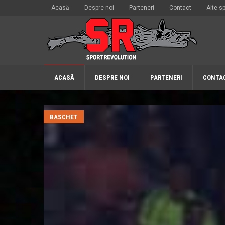
Acasă
Despre noi
Parteneri
Contact
Alte sp
ACASĂ
DESPRE NOI
PARTENERI
CONTA
BASCHET