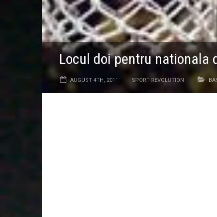
Locul doi pentru nationala 
AUGUST 4TH, 2011
SPORT REVOLUTION
BA
In ultimul meci disputat la Turneul de pregatire de 
echipa universitara a Japoniei cu scorul 90-85 si s-a clas
jocuri disputate.
Dupa infrangerea de ieri din fata nemtilor, tricolorii 
nicio sansa japonezilor. Cu un start perfect, 29-23, Silv
de 11 puncte obtinuta pana la pauza. Ultimele doua sfert
triadei Tudor Dumitrescu, Mihai Silvasan si Andrei Capu
Dar iata intreaga evolutie a echipei nationale de seniori
Adrian Tudor (8p, 5 rec, 6 pase decisive)
Ionut Dragusin (12p, 10 rec)