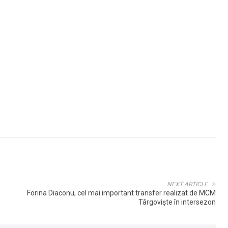
ta in tara si va relua pregatirile in Arena de Baschet din Capitala.
NEXT ARTICLE
Forina Diaconu, cel mai important transfer realizat de MCM
Târgovişte în intersezon