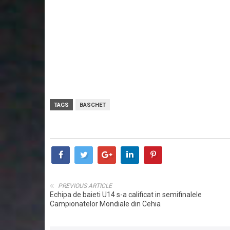
Paul Chetreanu (2p, 2 interceptii)
Andrei Capusan (16p, 9 rec, 2 capace)
Teodor Jucan (6p, 8 rec)
Cristian Jakab (9p)
Mihai Silvasan (17p – 4 X 3, 8 rec, 2 pase decisive).
Nationala de seniori a Romaniei va reveni in seara aceas
TAGS
BASCHET
PREVIOUS ARTICLE
Echipa de baieti U14 s-a calificat in semifinalele
Campionatelor Mondiale din Cehia