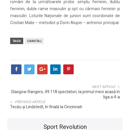
români de la următoarele probe: simplu feminin, dublu
feminin, duble rame masculin şi opt cu cârmaci feminin şi
masculin. Loturile Naţionale de juniori sunt coordonate de
Cristian Malis – metodist şi Dorin Alupei – antrenor principal.
TAGS
CANOTAJ
NEXT ARTICLE
Glasgow Rangers, 49.118 spectatori, la primul meci acasă în
liga a 4-a
PREVIOUS ARTICLE
Tecău şi Lindstedt, în finală la Cincinnati
Sport Revolution