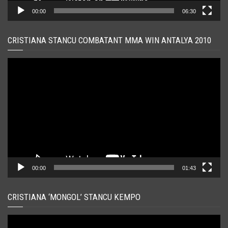
00:00
06:30
CRISTIANA STANCU COMBATANT MMA WIN ANTALYA 2010
Player
video
00:00
01:43
CRISTIANA ‘MONGOL’ STANCU KEMPO
Player
video