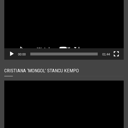
00:00
01:44
CRISTIANA ‘MONGOL’ STANCU KEMPO
Player
video