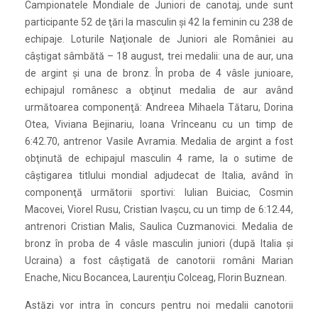
Campionatele Mondiale de Juniori de canotaj, unde sunt
participante 52 de ţări la masculin şi 42 la feminin cu 238 de
echipaje. Loturile Naţionale de Juniori ale României au
câştigat sâmbătă – 18 august, trei medalii: una de aur, una
de argint şi una de bronz. În proba de 4 vâsle junioare,
echipajul românesc a obţinut medalia de aur având
următoarea componenţă: Andreea Mihaela Tătaru, Dorina
Otea, Viviana Bejinariu, Ioana Vrînceanu cu un timp de
6:42.70, antrenor Vasile Avramia. Medalia de argint a fost
obţinută de echipajul masculin 4 rame, la o sutime de
câştigarea titlului mondial adjudecat de Italia, având în
componenţă următorii sportivi: Iulian Buiciac, Cosmin
Macovei, Viorel Rusu, Cristian Ivaşcu, cu un timp de 6:12.44,
antrenori Cristian Malis, Saulica Cuzmanovici. Medalia de
bronz în proba de 4 vâsle masculin juniori (după Italia şi
Ucraina) a fost câştigată de canotorii români Marian
Enache, Nicu Bocancea, Laurenţiu Colceag, Florin Buznean.
Astăzi vor intra în concurs pentru noi medalii canotorii