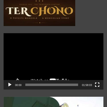
Player
video
00:00
01:58:03