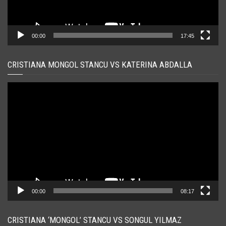
00:00
17:45
CRISTIANA MONGOL STANCU VS KATERINA ABDALLA
Player
video
00:00
08:17
CRISTIANA ‘MONGOL’ STANCU VS SONGUL YILMAZ