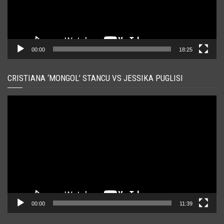
00:00
18:25
CRISTIANA ‘MONGOL’ STANCU VS JESSIKA PUGLISI
Player
video
00:00
11:39