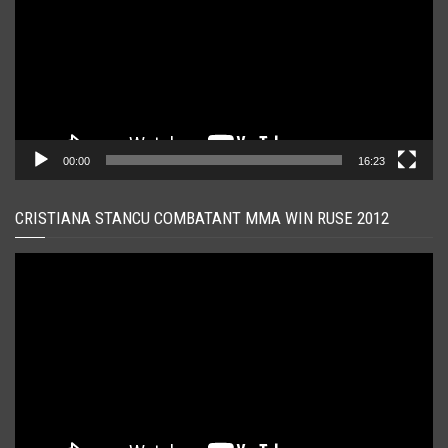
00:00
16:23
CRISTIANA STANCU COMBATANT MMA WIN RUSE 2012
Player
video