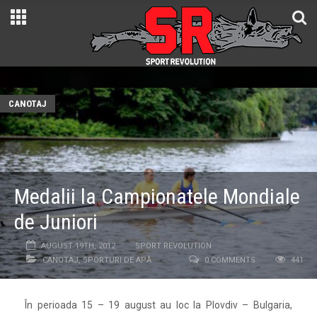
CANOTAJ
Medalii la Campionatele Mondiale
de Juniori
AUGUST 19TH, 2012
SPORT REVOLUTION
CANOTAJ
,
SPORTURI DE APĂ
0 COMMENTS
441
În perioada 15 – 19 august au loc la Plovdiv – Bulgaria,