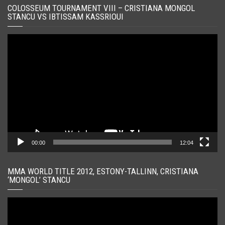
COLOSSEUM TOURNAMENT VIII – CRISTIANA MONGOL
STANCU VS IBTISSAM KASSRIOUI
Player
video
00:00
12:04
MMA WORLD TITLE 2012, ESTONY-TALLINN, CRISTIANA
‘MONGOL’ STANCU
Player
video