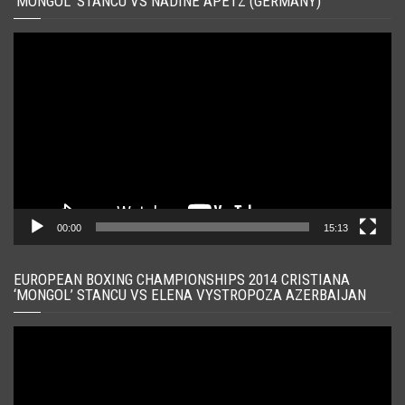
‘MONGOL’ STANCU VS NADINE APETZ (GERMANY)
Player
video
00:00
15:13
EUROPEAN BOXING CHAMPIONSHIPS 2014 CRISTIANA
‘MONGOL’ STANCU VS ELENA VYSTROPOZA AZERBAIJAN
Player
video