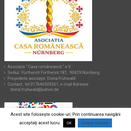
Asociația ” Casa românească ” e.V
Sediul : Fürtherstr Fürtherstr.181, 90429 Nürnberg
Președinte asociație: Doina Frühwald
Contact : tel.017646509261, e-mail Adresse:
doina.fruhwald@yahoo.de
Acest site foloseşte cookie-uri. Prin continuarea navigării
acceptaţi acest lucru.
OK
Despre Cookies