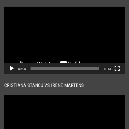
Player
video
00:00
11:13
CRISTIANA STANCU VS IRENE MARTENS
Player
video