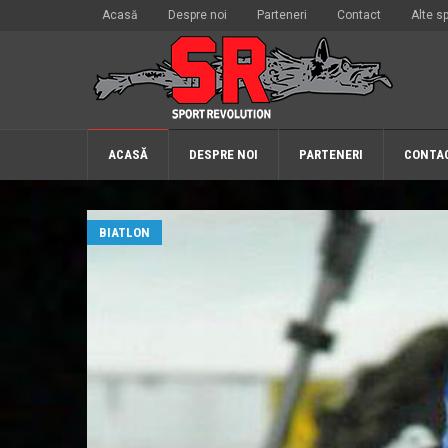
Acasă
Despre noi
Parteneri
Contact
Alte sp
ACASĂ
DESPRE NOI
PARTENERI
CONTA
BIATLON