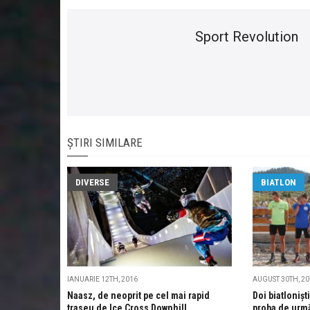
Sport Revolution
ȘTIRI SIMILARE
DIVERSE
BIATLON
IANUARIE 12TH, 2016
AUGUST 30TH, 2
Naasz, de neoprit pe cel mai rapid
Doi biatlonișt
traseu de Ice Cross Downhill
proba de urmă