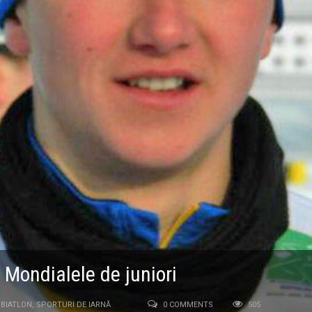
a Mondialele de juniori
BIATLON
,
SPORTURI DE IARNĂ
0 COMMENTS
505