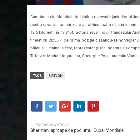
Campionatele Mondiale de biatlon rezervate juniorilor şi tiner
pentru sportivii români, care au obţinut patru clasări în prim
12,5 kilometri în 43:31,4, victoria revenindu-i francezului Ar
tineret cu 20:55,7, pe prima poziţie clasându-se norvegianul
băieţi şi Ucraina la fete, reprezentanţii ţării noastre au ocup
Tofalvi şi Marius Ungureanu, Gheorghe Pop, Laurenţiu Vaman
TAGS
BIATLON
PREVIOUS ARTICLE
Gherman, aproape de podiumul Cupei Mondiale