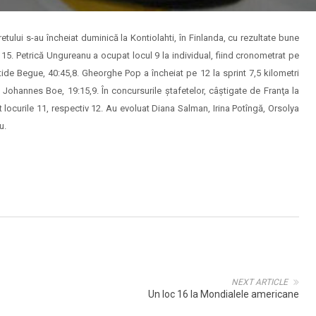
etului s-au încheiat duminică la Kontiolahti, în Finlanda, cu rezultate bune
ii 15. Petrică Ungureanu a ocupat locul 9 la individual, fiind cronometrat pe
istide Begue, 40:45,8. Gheorghe Pop a încheiat pe 12 la sprint 7,5 kilometri
 Johannes Boe, 19:15,9. În concursurile ştafetelor, câştigate de Franţa la
at locurile 11, respectiv 12. Au evoluat Diana Salman, Irina Potîngă, Orsolya
u.
NEXT ARTICLE
Un loc 16 la Mondialele americane