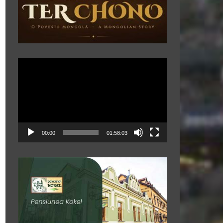
Player
video
00:00
01:58:03