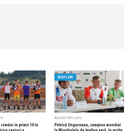
BIATLON
015
AUGUST 30TH, 2015
i români în primii 10 la
Petrică Ungureanu, campion mondial
rire seniori a
la Mondialele de biatlon vară, în proba