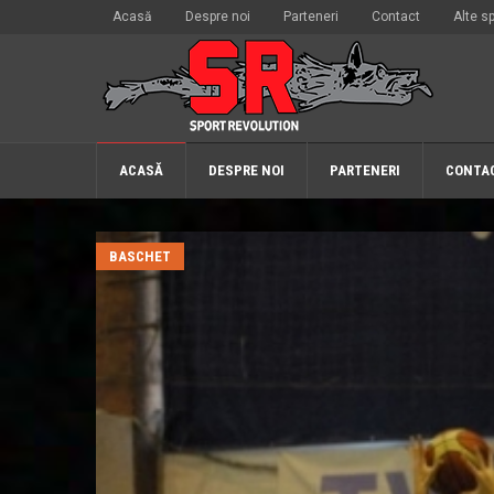
Acasă
Despre noi
Parteneri
Contact
Alte sp
ACASĂ
DESPRE NOI
PARTENERI
CONTA
BASCHET