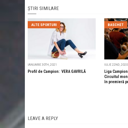
ȘTIRI SIMILARE
ALTE SPORTURI
BASCHET
IANUARIE 30TH, 2021
IULIE 22ND, 2020
Profil de Campion: VERA GAVRILĂ
Liga Campioni
Circuitul mon
în premieră p
LEAVE A REPLY