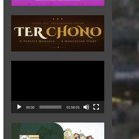
Player
video
00:00
01:58:03