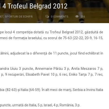
l 4 Trofeul Belgrad 2012
HET
,
SPORTURI DE ECHIPĂ
0 COMMENTS
216
pe locul 4 competiţia dotată cu Trofeul Belgrad 2012, găzduită de
u meci de formaţia Israelului, cu scorul de 75-63 (22-22, 20-9, 16-15,
âlnirii, adjudecat la o diferenţă de 11 puncte, jocul fiind echilibrat în
lexandra Uiuiu 3 puncte, Annemarie Pârău 3 p, Anita Meszaros 7 p,
 9 recuperări, Elisabeth Pavel 10 p, 6 rec, Eniko Tarţa 7 p, 7 rec,
(82-63) şi Italia (64-59). În alt meci de marţi, Serbia a învins Italia
puncte, urmată de Italia, 5 p, Israel, 4 p, România, 3 p.