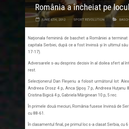
România a încheiat pe locu
IUNIE 6TH, 2012
SPORT REVOLUTION
BASC
Naţionala feminină de baschet a României a terminat 
capitala Serbiei, după ce a fost învinsă şi în ultimul să
17-17).
Adversarele s-au desprins decisiv în al doilea sfert al înt
rest.
Selecţionerul Dan Fleşeriu a folosit următorul lot: A
Andreea Orosz 4 p, Anca Şipoş 7 p, Andreea Huţanu 8 p,
Cristina Bigică 4 p, Gabriela Mărginean 10 p, 5 rec.
În primele două meciuri, România fusese învinsă de Serbia 
cu 88-61.
În clasamentul final, pe primul loc s-a clasat Serbia, cu 6 