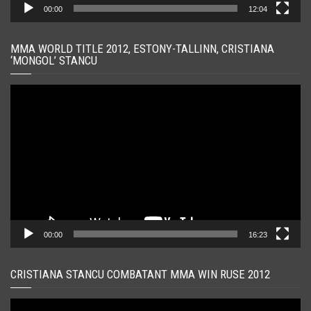
00:00
12:04
MMA WORLD TITLE 2012, ESTONY-TALLINN, CRISTIANA
‘MONGOL’ STANCU
Player
video
00:00
16:23
CRISTIANA STANCU COMBATANT MMA WIN RUSE 2012
Player