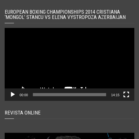
EUROPEAN BOXING CHAMPIONSHIPS 2014 CRISTIANA
‘MONGOL’ STANCU VS ELENA VYSTROPOZA AZERBAIJAN
Player
video
00:00
14:15
REVISTA ONLINE