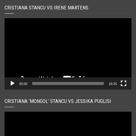
CRISTIANA STANCU VS IRENE MARTENS
Player
video
00:00
18:25
CRISTIANA ‘MONGOL’ STANCU VS JESSIKA PUGLISI
Player
video