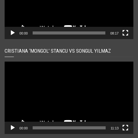
00:00
08:17
CRISTIANA ‘MONGOL’ STANCU VS SONGUL YILMAZ
Player
video
00:00
11:13