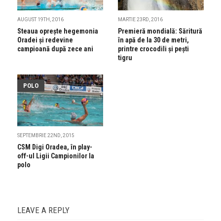
AUGUST 19TH, 2016
MARTIE 23RD, 2016
Steaua opreşte hegemonia
Premieră mondială: Săritură
Oradei şi redevine
în apă de la 30 de metri,
campioană după zece ani
printre crocodili și pești
tigru
POLO
SEPTEMBRIE 22ND, 2015
CSM Digi Oradea, în play-
off-ul Ligii Campionilor la
polo
LEAVE A REPLY