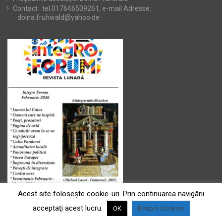
Contact : tel.017646509261, e-mail Adresse:
doina.fruhwald@yahoo.de
Acest site foloseşte cookie-uri. Prin continuarea navigării
acceptaţi acest lucru.
OK
Despre Cookies