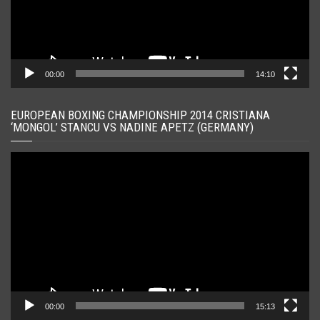
00:00
14:10
EUROPEAN BOXING CHAMPIONSHIP 2014 CRISTIANA
‘MONGOL’ STANCU VS NADINE APETZ (GERMANY)
Player
video
00:00
15:13