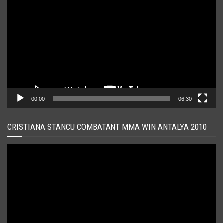
video
00:00
06:30
CRISTIANA STANCU COMBATANT MMA WIN ANTALYA 2010
Player
video