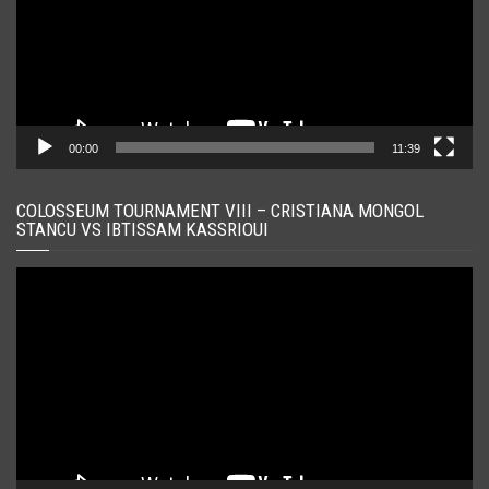
00:00
11:39
COLOSSEUM TOURNAMENT VIII – CRISTIANA MONGOL
STANCU VS IBTISSAM KASSRIOUI
Player
video