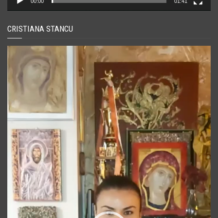
00:00
01:41
CRISTIANA STANCU
Player
video