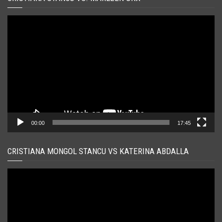
Player
video
00:00
17:45
CRISTIANA MONGOL STANCU VS KATERINA ABDALLA
Player
video