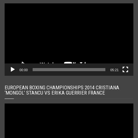
Player
video
00:00
05:21
EUROPEAN BOXING CHAMPIONSHIPS 2014 CRISTIANA
‘MONGOL’ STANCU VS ERIKA GUERRIER FRANCE
Player
video