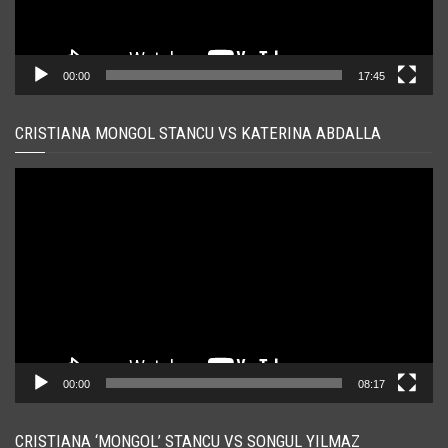
00:00
17:45
CRISTIANA MONGOL STANCU VS KATERINA ABDALLA
Player
video
00:00
08:17
CRISTIANA ‘MONGOL’ STANCU VS SONGUL YILMAZ