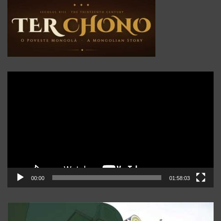
Player
video
00:00
01:58:03