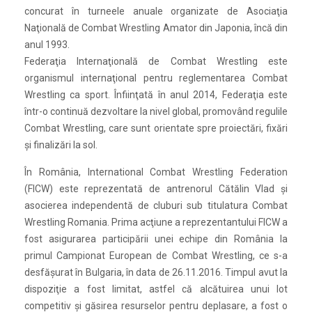
concurat în turneele anuale organizate de Asociaţia
Naţională de Combat Wrestling Amator din Japonia, încă din
anul 1993.
Federaţia Internaţională de Combat Wrestling este
organismul internaţional pentru reglementarea Combat
Wrestling ca sport. Înfiinţată în anul 2014, Federaţia este
într-o continuă dezvoltare la nivel global, promovând regulile
Combat Wrestling, care sunt orientate spre proiectări, fixări
şi finalizări la sol.
În România, International Combat Wrestling Federation
(FICW) este reprezentată de antrenorul Cătălin Vlad şi
asocierea independentă de cluburi sub titulatura Combat
Wrestling Romania. Prima acţiune a reprezentantului FICW a
fost asigurarea participării unei echipe din România la
primul Campionat European de Combat Wrestling, ce s-a
desfăşurat în Bulgaria, în data de 26.11.2016. Timpul avut la
dispoziţie a fost limitat, astfel că alcătuirea unui lot
competitiv şi găsirea resurselor pentru deplasare, a fost o