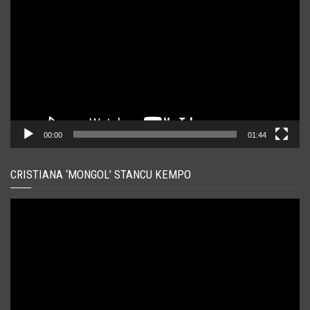
video
00:00
01:44
CRISTIANA ‘MONGOL’ STANCU KEMPO
Player
video