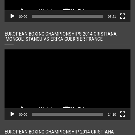
00:00
05:21
EUROPEAN BOXING CHAMPIONSHIPS 2014 CRISTIANA
‘MONGOL’ STANCU VS ERIKA GUERRIER FRANCE
Player
video
00:00
14:10
EUROPEAN BOXING CHAMPIONSHIP 2014 CRISTIANA