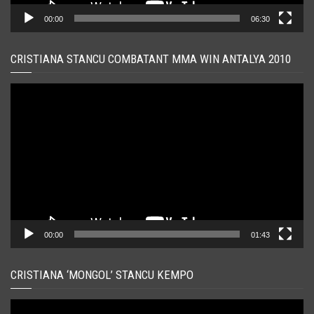
00:00
06:30
CRISTIANA STANCU COMBATANT MMA WIN ANTALYA 2010
Player
video
00:00
01:43
CRISTIANA ‘MONGOL’ STANCU KEMPO
Player