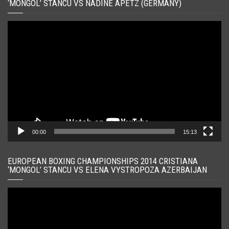
‘MONGOL’ STANCU VS NADINE APETZ (GERMANY)
Player
video
00:00
15:13
EUROPEAN BOXING CHAMPIONSHIPS 2014 CRISTIANA
‘MONGOL’ STANCU VS ELENA VYSTROPOZA AZERBAIJAN
Player
video