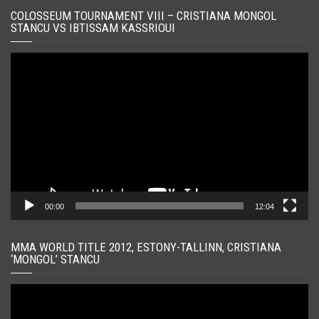
COLOSSEUM TOURNAMENT VIII – CRISTIANA MONGOL
STANCU VS IBTISSAM KASSRIOUI
Player
video
00:00
12:04
MMA WORLD TITLE 2012, ESTONY-TALLINN, CRISTIANA
‘MONGOL’ STANCU
Player
video