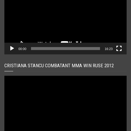
00:00
16:23
CRISTIANA STANCU COMBATANT MMA WIN RUSE 2012
Player
video