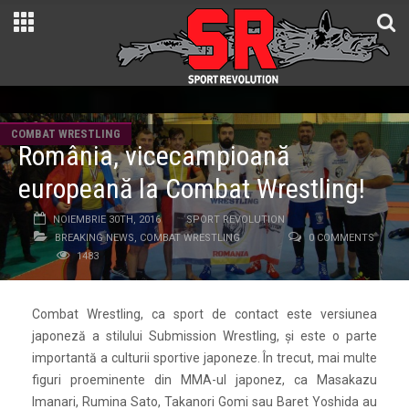
COMBAT WRESTLING
România, vicecampioană
europeană la Combat Wrestling!
NOIEMBRIE 30TH, 2016
SPORT REVOLUTION
BREAKING NEWS
,
COMBAT WRESTLING
0 COMMENTS
1483
Combat Wrestling, ca sport de contact este versiunea
japoneză a stilului Submission Wrestling, şi este o parte
importantă a culturii sportive japoneze. În trecut, mai multe
figuri proeminente din MMA-ul japonez, ca Masakazu
Imanari, Rumina Sato, Takanori Gomi sau Baret Yoshida au