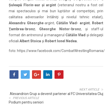
Şuleapă Florin-aur şi argint
(veteranul nostru a fost cel
mai spectaculos şi mai bun luptător al competiţiei, prin
calitatea adversarilor întâlniţi şi nivelul tehnic etalat),
Alexandru Gheorghe
-argint;
Cătălin Vlad- argint
;
Robert
Ţambrea-bronz
;
Gheorghe Nistor-bronz
, şi staff-ul
format din antrenorul şi managerul
Cătălin Vlad
şi delegaţii
oficiali
Albert Stoica
şi
Robert Ionel Nedea.
foto: https://www.facebook.com/CombatWrestlingRomania/
NEXT ARTICLE
Alexandrion Grup a devenit partener al FC Universitatea Cluj
PREVIOUS ARTICLE
Podium pentru seniori