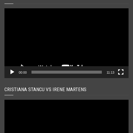
Player
video
00:00
11:13
CRISTIANA STANCU VS IRENE MARTENS
Player
video