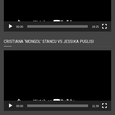
00:00
18:25
CRISTIANA ‘MONGOL’ STANCU VS JESSIKA PUGLISI
Player
video
00:00
11:39