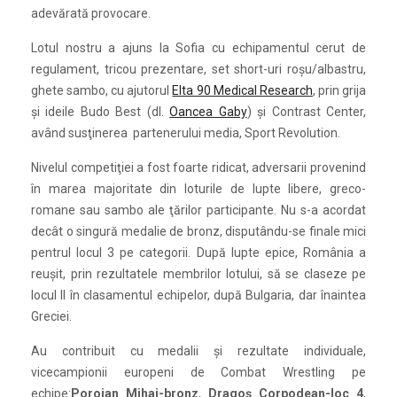
adevărată provocare.
Lotul nostru a ajuns la Sofia cu echipamentul cerut de
regulament, tricou prezentare, set short-uri roşu/albastru,
ghete sambo, cu ajutorul
Elta 90 Medical Research
, prin grija
şi ideile Budo Best (dl.
Oancea Gaby
) şi Contrast Center,
având susţinerea partenerului media, Sport Revolution.
Nivelul competiţiei a fost foarte ridicat, adversarii provenind
în marea majoritate din loturile de lupte libere, greco-
romane sau sambo ale ţărilor participante. Nu s-a acordat
decât o singură medalie de bronz, disputându-se finale mici
pentrul locul 3 pe categorii. După lupte epice, România a
reuşit, prin rezultatele membrilor lotului, să se claseze pe
locul II în clasamentul echipelor, după Bulgaria, dar înaintea
Greciei.
Au contribuit cu medalii şi rezultate individuale,
vicecampionii europeni de Combat Wrestling pe
echipe:
Porojan Mihai-bronz
,
Dragoş Corpodean-loc 4
,