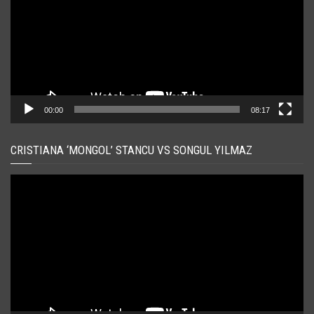
00:00
08:17
CRISTIANA ‘MONGOL’ STANCU VS SONGUL YILMAZ
Player
video