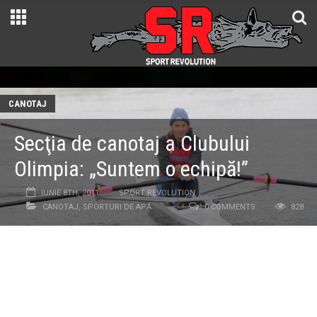
CANOTAJ
Secţia de canotaj a Clubului
Olimpia: „Suntem o echipă!”
IUNIE 8TH, 2011
SPORT REVOLUTION
CANOTAJ
,
SPORTURI DE APĂ
0 COMMENTS
828
Departe de aglomeratul nostru oraş, am găsit echipa de
canotaj a clubului Olimpia antrenându-se la baza sportivă
de la Snagov. Lotul feminin de tineret, compus din cinci
sportive, se antrenează cot la cot cu sportivii Grigoraş