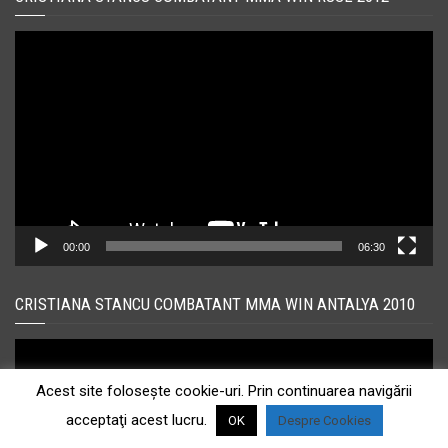
Player
video
00:00
06:30
CRISTIANA STANCU COMBATANT MMA WIN ANTALYA 2010
Player
video
Acest site foloseşte cookie-uri. Prin continuarea navigării
acceptaţi acest lucru.
OK
Despre Cookies