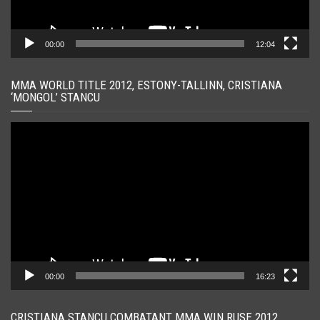
00:00
12:04
MMA WORLD TITLE 2012, ESTONY-TALLINN, CRISTIANA
‘MONGOL’ STANCU
Player
video
00:00
16:23
CRISTIANA STANCU COMBATANT MMA WIN RUSE 2012