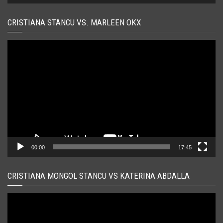
CRISTIANA STANCU VS. MARLEEN OKX
Player
video
00:00
17:45
CRISTIANA MONGOL STANCU VS KATERINA ABDALLA
Player
video