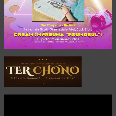
Player
video