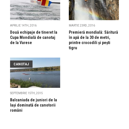
APRILIE 14TH, 2016
MARTIE 23RD, 2016
Două echipaje de tineret la
Premieră mondială: Săritură
Cupa Mondială de canotaj
în apă de la 30 de metri,
de la Varese
printre crocodili și pești
tigru
CANOTAJ
SEPTEMBRIE 15TH, 2015
Balcaniada de juniori de la
Iași dominată de canotorii
români