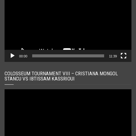
00:00
11:39
COLOSSEUM TOURNAMENT VIII – CRISTIANA MONGOL
STANCU VS IBTISSAM KASSRIOUI
Player
video