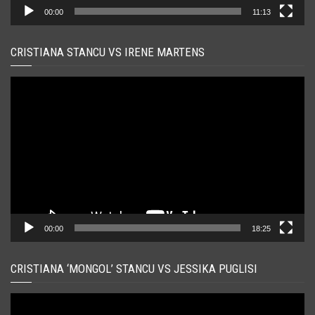
00:00
11:13
CRISTIANA STANCU VS IRENE MARTENS
Player
video
00:00
18:25
CRISTIANA ‘MONGOL’ STANCU VS JESSIKA PUGLISI
Player
video