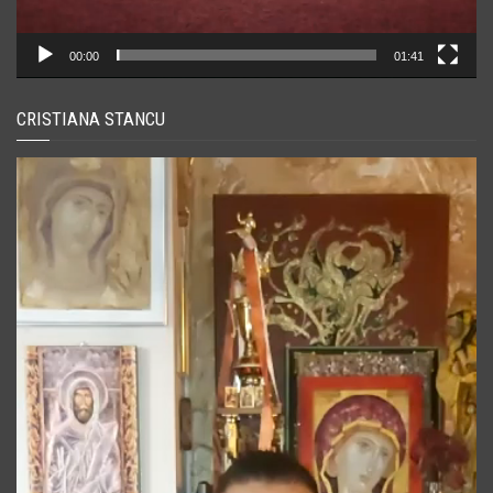
00:00
01:41
CRISTIANA STANCU
Player
video