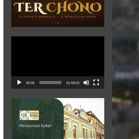
Player
video
00:00
01:58:03