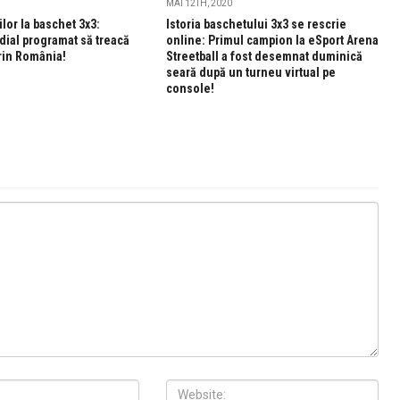
MAI 12TH, 2020
lor la baschet 3x3:
Istoria baschetului 3x3 se rescrie
dial programat să treacă
online: Primul campion la eSport Arena
rin România!
Streetball a fost desemnat duminică
seară după un turneu virtual pe
console!