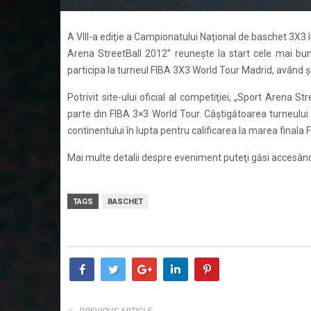
A VIII-a ediţie a Campionatului Naţional de baschet 3X3 î
Arena StreetBall 2012” reuneşte la start cele mai bu
participa la turneul FIBA 3X3 World Tour Madrid, având şa
Potrivit site-ului oficial al competiţiei, „Sport Arena
parte din FIBA 3×3 World Tour. Câştigătoarea turneulu
continentului în lupta pentru calificarea la marea finala 
Mai multe detalii despre eveniment puteţi găsi accesând
TAGS
BASCHET