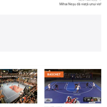
NEXT ARTICLE
Mihai Neșu dă viață unui vis!
BASCHET