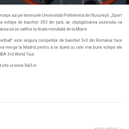
ncepe azi pe terenurile Universităţii Politehnica din Bucureşti. „Sport
ne echipe de baschet 3X3 din ţară, iar câştigătoarea sezonului va
nsa să se califice la finala mondială de la Miami.
 Streetball” este singura competiţie de baschet 3×3 din România face
i va merge la Madrid pentru a se duela cu cele mai bune echipe ale
FIBA 3×3 World Tour.
 site-ul www.3la3.ro