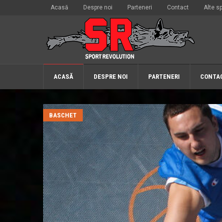
Acasă
Despre noi
Parteneri
Contact
Alte sp
ACASĂ
DESPRE NOI
PARTENERI
CONTA
BASCHET