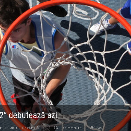
12” debutează azi
ET
,
SPORTURI DE ECHIPĂ
0 COMMENTS
238