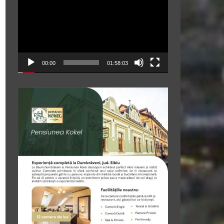
video
00:00
01:58:03