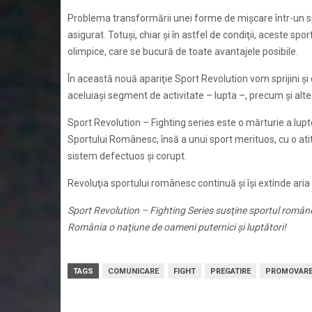
Problema transformării unei forme de mişcare într-un sport
asigurat. Totuşi, chiar şi în astfel de condiţii, aceste 
olimpice, care se bucură de toate avantajele posibile.
În această nouă apariţie
Sport Revolution
vom sprijini şi
aceluiaşi segment de activitate – lupta –, precum şi alte
Sport Revolution – Fighting series
este o mărturie a lupt
Sportului Românesc
, însă a unui sport merituos, cu o a
sistem defectuos şi corupt.
Revoluţia sportului românesc continuă şi îşi extinde aria
Sport Revolution – Fighting Series susţine sportul românesc
România o naţiune de oameni puternici şi luptători!
TAGS
COMUNICARE
FIGHT
PREGATIRE
PROMOVAR