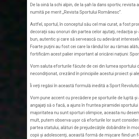
De la oină la schi alpin, de la şah la dans sportiv, revista
numită pe merit „Revista Sportului Românesc“.
Astfel, sportul, în conceptul său cel mai curat, a fost pr
decoraţii sau onoruri din partea celor ajutaţi, redacţia
bun, autentic şi care să servească cu adevărat intereselo
Foarte puţini au fost cei care la rândul lor au rămas alăt
fortificăm acest palier important al oricărei naţiuni: Spor
Vom saluta eforturile făcute de cei din lumea sportului de
necondiţionat, crezând în principiile acestui proiect şi al
Îi veţi regăsi în această formulă inedită a
Sport Revoluti
Vom pune accent cu precădere pe sporturile de luptă şi 
angajaţi să o facă, a ajuns în fruntea piramidei sportul
majoritatea nu sunt sporturi olimpice, aceasta nu desem
mult, putem observa uşor că eforturile lor sunt considerab
partea statului, alături de prejudecăţile dobândite în mo
copii şi adolescenţi, această formă de mişcare fiind un 