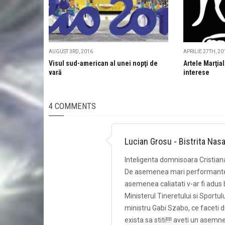
AUGUST 3RD, 2016
APRILIE 27TH, 20
Visul sud-american al unei nopţi de
Artele Marţial
vară
interese
4 COMMENTS
Lucian Grosu - Bistrita Nas
Inteligenta domnisoara Cristiana
De asemenea mari performante s
asemenea caliatati v-ar fi adus b
Ministerul Tineretului si Sport
ministru Gabi Szabo, ce faceti 
exista sa stiti!!!! aveti un asemn