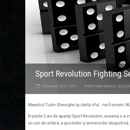
Sport Revolution Fighting
FEBRUARIE 26TH, 2015
CHRISTIANA MONGOL BUDICĂ
Maestrul Tudor Gheorghe îşi cântă oful… noi îl scriem
În peste 5 ani de apariţii
Sport Revolution
, aceasta s-a vr
un con de umbră, a sportivilor şi antrenorilor deopotrivă.