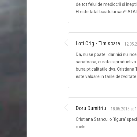
de tot felul de mediocrii si inep
El este tatal baiatului sau!!! ATAT!
Loti Crig - Timisoara
12.05.2
Da, nu se poate…dar nici nu inc
sanatoasa, curata si productiva. 
buna pt calitatile dvs. Cristiana
este valoare in tarile dezvoltate
Doru Dumitriu
18.05.2015 at 
Cristiana Stancu, o ‘figura’ spec
mele.