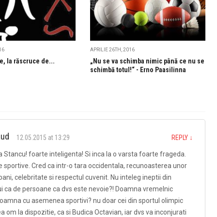
16
APRILIE 26TH, 2016
e, la răscruce de...
„Nu se va schimba nimic până ce nu se
schimbă totul!“ - Erno Paasilinna
aud
12.05.2015 at 13:29
REPLY
↓
 Stancu! foarte inteligenta! Si inca la o varsta foarte frageda.
portive. Cred ca intr-o tara occidentala, recunoasterea unor
ani, celebritate si respectul cuvenit. Nu inteleg ineptii din
ului ca de persoane ca dvs este nevoie?! Doamna vremelnic
doamna cu asemenea sportivi? nu doar cei din sportul olimpic
ea om la dispozitie, ca si Budica Octavian, iar dvs va inconjurati