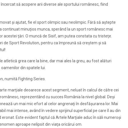
 a încercat să acopere arii diverse ale sportului românesc, fiind
omovat şi ajutat, fie el sport olimpic sau neolimpic. Fără să aştepte
 şi-a continuat minuţios munca, sperând la un sport românesc mai
r acestei ţări. O muncă de Sisif, am putea constata cu tristeţe.
uri de
Sport Revolution
, pentru ca împreună să creştem şi să
tul!
 atletică grea care la bine, dar mai ales la greu, au fost alături
e oamenilor din spatele lui.
on
, numită
Fighting Series
.
arte marţiale deoarece acest segment, neluat în calcul de către cei
ui românesc, reprezentând cu succes România la nivel global. Deşi
nează un mai mic efort al celor angrenaţi în desfăşurarea lor. Mai
il mai intense, având în vedere sprijinul superficial pe care îl au din
d eronat. Este evident faptul că Artele Marţiale aduc în săli numeroşi
fenomen aproape nelipsit din viaţa oricărui om.