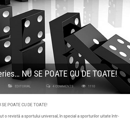
 Series… NU SE POATE CU DE TOATE!
EDITORIAL
4 COMMENTS
1110
: NU SE POATE CU DE TOATE!
ut o revistă a sportului universal, în special a sporturilor uitate într-