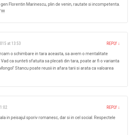
ti gen Florentin Marinescu, plin de venin, rautate si incompetenta.
!!!
015 at 13:53
REPLY
↓
ercam o schimbare in tara aceasta, sa avem o mentalitate
Vad ca sunteti sfatuita sa plecati din tara, poate ar fi o varianta
 ‘Mongol’ Stancu poate reusii in afara tarii si arata ca valoarea
.
11:02
REPLY
↓
iala in peisajul sporiv romanesc, dar si in cel social. Respectele