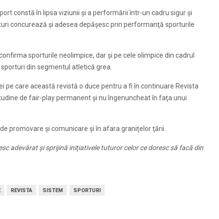
 constă în lipsa viziunii şi a performării într-un cadru sigur şi
sporturi concurează şi adesea depăşesc prin performanţă sporturile
 confirma sporturile neolimpice, dar şi pe cele olimpice din cadrul
 sporturi din segmentul atletică grea.
ei pe care această revistă o duce pentru a fi în continuare
Revista
titudine de fair-play permanent şi nu îngenuncheat în faţa unui
 de promovare şi comunicare şi în afara graniţelor ţării.
 adevărat şi sprijină iniţiativele tuturor celor ce doresc să facă din
E
REVISTA
SISTEM
SPORTURI