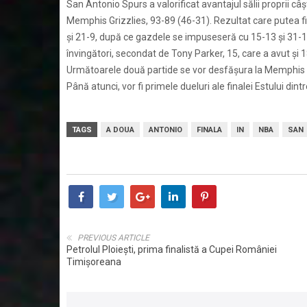
San Antonio Spurs a valorificat avantajul sălii proprii câ
Memphis Grizzlies, 93-89 (46-31). Rezultat care putea fi al
și 21-9, după ce gazdele se impuseseră cu 15-13 și 31-
învingători, secondat de Tony Parker, 15, care a avut și 
Următoarele două partide se vor desfășura la Memphis
Până atunci, vor fi primele dueluri ale finalei Estului din
TAGS
A DOUA
ANTONIO
FINALA
IN
NBA
SAN
PREVIOUS ARTICLE
Petrolul Ploiești, prima finalistă a Cupei României
Timișoreana