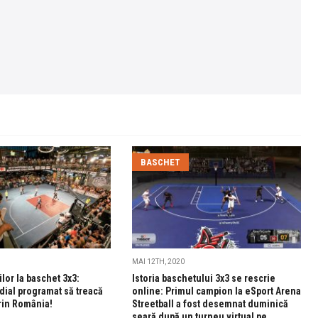
BASCHET
MAI 12TH, 2020
lor la baschet 3x3:
Istoria baschetului 3x3 se rescrie
dial programat să treacă
online: Primul campion la eSport Arena
rin România!
Streetball a fost desemnat duminică
seară după un turneu virtual pe