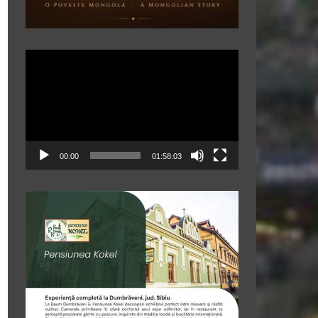
Player
video
00:00
01:58:03