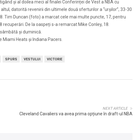
știgând și al doilea meci al finalei Conferinței de Vest a NBA cu
tul, datorită revenirii din ultimele două sferturilor a “urșilor”, 33-30
18. Tim Duncan (foto) a marcat cele mai multe puncte, 17, pentru
18 recuperări. De la oaspeți s-a remarcat Mike Conley, 18.
 sâmbătă și duminică.
tre Miami Heats și Indiana Pacers.
SPURS
VESTULUI
VICTORIE
NEXT ARTICLE
Cleveland Cavaliers va avea prima opțiune în draft-ul NBA