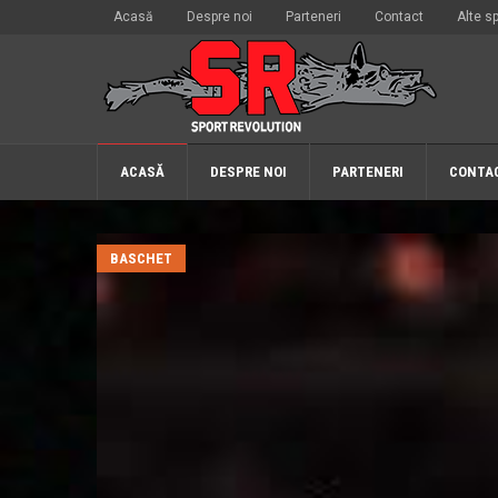
Acasă
Despre noi
Parteneri
Contact
Alte sp
ACASĂ
DESPRE NOI
PARTENERI
CONTA
BASCHET