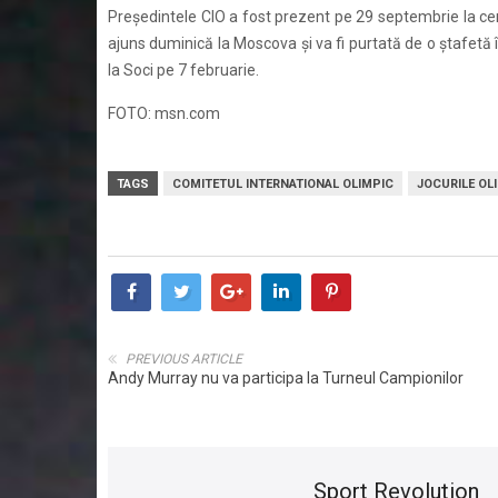
Preşedintele CIO a fost prezent pe 29 septembrie la cer
ajuns duminică la Moscova şi va fi purtată de o ştafetă 
la Soci pe 7 februarie.
FOTO: msn.com
TAGS
COMITETUL INTERNATIONAL OLIMPIC
JOCURILE OL
PREVIOUS ARTICLE
Andy Murray nu va participa la Turneul Campionilor
Sport Revolution