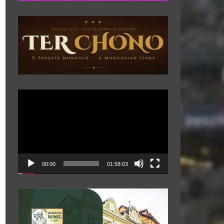
Player
video
00:00
01:58:03