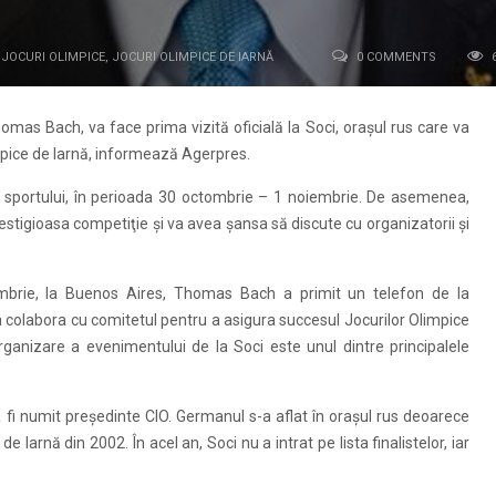
JOCURI OLIMPICE
,
JOCURI OLIMPICE DE IARNĂ
0 COMMENTS
omas Bach, va face prima vizită oficială la Soci, oraşul rus care va
impice de Iarnă, informează Agerpres.
i sportului, în perioada 30 octombrie – 1 noiembrie. De asemenea,
estigioasa competiţie şi va avea şansa să discute cu organizatorii şi
mbrie, la Buenos Aires, Thomas Bach a primit un telefon de la
va colabora cu comitetul pentru a asigura succesul Jocurilor Olimpice
nizare a evenimentului de la Soci este unul dintre principalele
 fi numit preşedinte CIO. Germanul s-a aflat în oraşul rus deoarece
Iarnă din 2002. În acel an, Soci nu a intrat pe lista finalistelor, iar