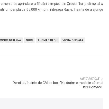
emonia de aprindere a flăcării olimpice din Grecia. Torţa olimpică a
într-un periplu de 65.000 km prin întreaga Rusie, înainte de a ajunge
IMPICE DE IARNA
SOCI
THOMAS BACH
VIZITA OFICIALA
NEXT ARTICLE
Doroftei, înainte de CM de box: "Ne dorim o medalie cât mai
strălucitoare"