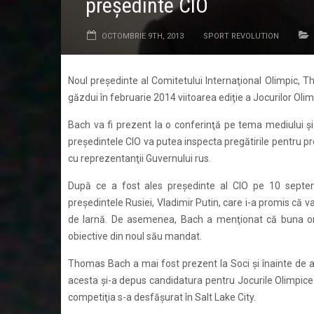
preşedinte CIO
OCTOMBRIE 9TH, 2013
SPORT REVOLUTION
Noul preşedinte al Comitetului Internaţional Olimpic, Th
găzdui în februarie 2014 viitoarea ediţie a Jocurilor Ol
Bach va fi prezent la o conferinţă pe tema mediului ş
preşedintele CIO va putea inspecta pregătirile pentru pr
cu reprezentanţii Guvernului rus.
După ce a fost ales preşedinte al CIO pe 10 septe
preşedintele Rusiei, Vladimir Putin, care i-a promis că 
de Iarnă. De asemenea, Bach a menţionat că buna orga
obiective din noul său mandat.
Thomas Bach a mai fost prezent la Soci şi înainte de a
acesta şi-a depus candidatura pentru Jocurile Olimpice de 
competiţia s-a desfăşurat în Salt Lake City.