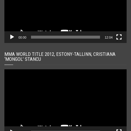
00:00
12:04
MMA WORLD TITLE 2012, ESTONY-TALLINN, CRISTIANA
‘MONGOL’ STANCU
Player
video