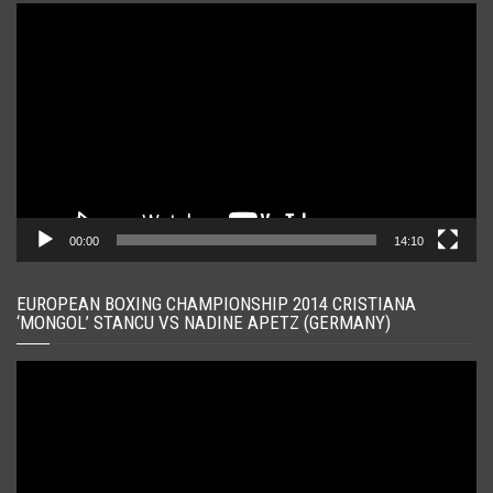
Player
video
00:00
14:10
EUROPEAN BOXING CHAMPIONSHIP 2014 CRISTIANA
‘MONGOL’ STANCU VS NADINE APETZ (GERMANY)
Player
video