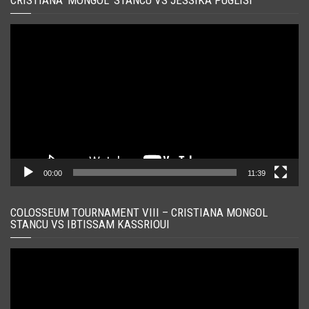
Player
video
00:00
11:39
COLOSSEUM TOURNAMENT VIII – CRISTIANA MONGOL
STANCU VS IBTISSAM KASSRIOUI
Player
video