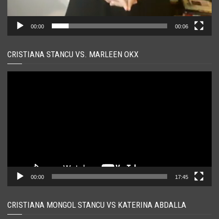
00:00
00:06
CRISTIANA STANCU VS. MARLEEN OKX
Player
video
00:00
17:45
CRISTIANA MONGOL STANCU VS KATERINA ABDALLA