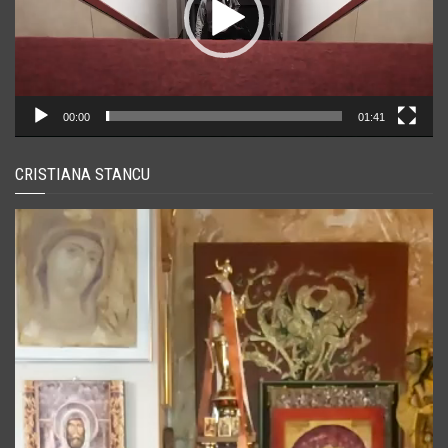
00:00
01:41
CRISTIANA STANCU
Player
video