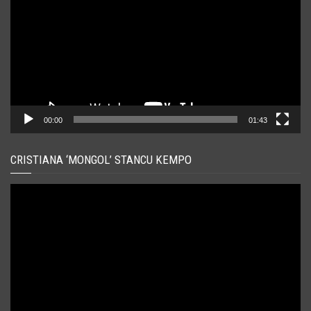
00:00
01:43
CRISTIANA ‘MONGOL’ STANCU KEMPO
Player
video