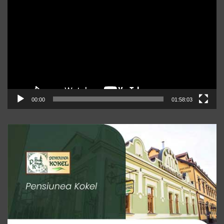
video
00:00
01:58:03