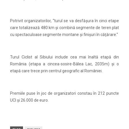
Potrivit organizatorilor, “turul se va desfăşura în cinci etape
care totalizează 480 km şi combină segmente de teren plat
cu spectaculoase segmente montane şi finişuri în căţărare.”
Turul Ciclist al Sibiului include cea mai înaltă etapă din
România (etapa a cincea-sosire-Bâlea Lac, 2035m) şi o
etapă care trece prin centrul geografic al României.
Premiile puse în joc de organizatori constau în 212 puncte
UCI şi 26.000 de euro.