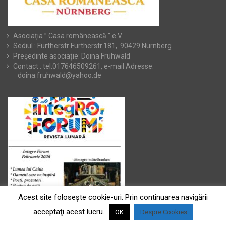
Asociația ” Casa românească ” e.V
Sediul : Fürtherstr Fürtherstr.181, 90429 Nürnberg
Președinte asociație: Doina Frühwald
Contact : tel.017646509261, e-mail Adresse:
doina.fruhwald@yahoo.de
Acest site foloseşte cookie-uri. Prin continuarea navigării
acceptaţi acest lucru.
OK
Despre Cookies