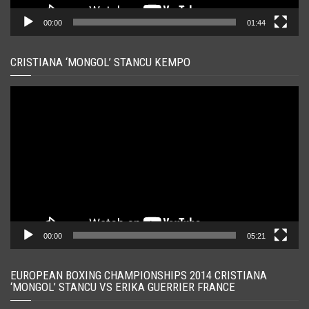
00:00
01:44
CRISTIANA ‘MONGOL’ STANCU KEMPO
Player
video
00:00
05:21
EUROPEAN BOXING CHAMPIONSHIPS 2014 CRISTIANA
‘MONGOL’ STANCU VS ERIKA GUERRIER FRANCE