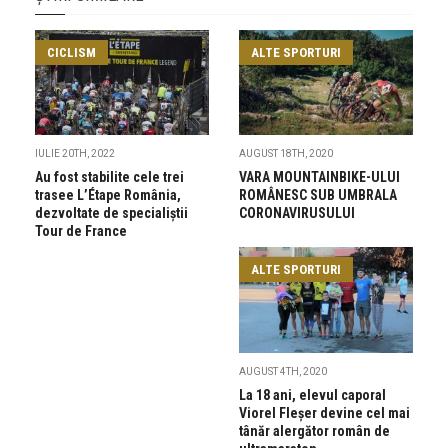
CICLISM
ALTE SPORTURI
IULIE 20TH, 2022
AUGUST 18TH, 2020
Au fost stabilite cele trei
VARA MOUNTAINBIKE-ULUI
trasee L’Étape România,
ROMÂNESC SUB UMBRALA
dezvoltate de specialiștii
CORONAVIRUSULUI
Tour de France
ALTE SPORTURI
AUGUST 4TH, 2020
La 18 ani, elevul caporal
Viorel Fleșer devine cel mai
tânăr alergător român de