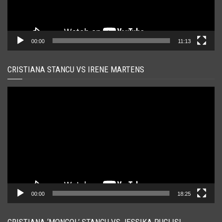
00:00
11:13
CRISTIANA STANCU VS IRENE MARTENS
Player
video
00:00
18:25
CRISTIANA ‘MONGOL’ STANCU VS JESSIKA PUGLISI