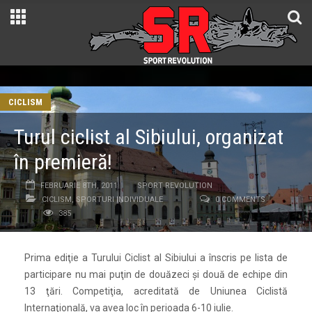
CICLISM
Turul ciclist al Sibiului, organizat
în premieră!
FEBRUARIE 8TH, 2011
SPORT REVOLUTION
CICLISM
,
SPORTURI INDIVIDUALE
0 COMMENTS
385
Prima ediţie a Turului Ciclist al Sibiului a înscris pe lista de
participare nu mai puţin de douăzeci şi două de echipe din
13 ţări. Competiţia, acreditată de Uniunea Ciclistă
Internaţională, va avea loc în perioada 6-10 iulie.