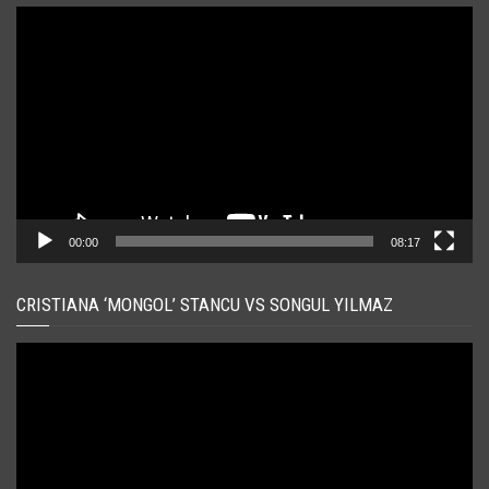
Player
video
00:00
08:17
CRISTIANA ‘MONGOL’ STANCU VS SONGUL YILMAZ
Player
video