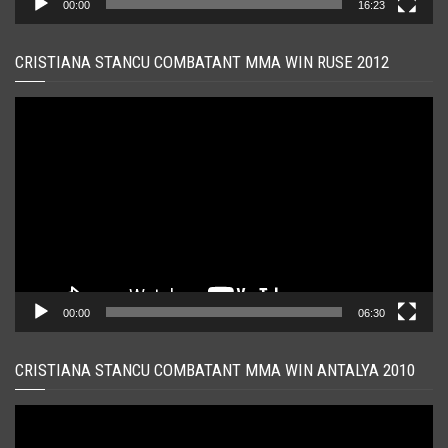
00:00
16:23
CRISTIANA STANCU COMBATANT MMA WIN RUSE 2012
Player
video
00:00
06:30
CRISTIANA STANCU COMBATANT MMA WIN ANTALYA 2010
Player
video