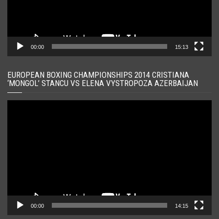
00:00
15:13
EUROPEAN BOXING CHAMPIONSHIPS 2014 CRISTIANA
‘MONGOL’ STANCU VS ELENA VYSTROPOZA AZERBAIJAN
Player
video
00:00
14:15