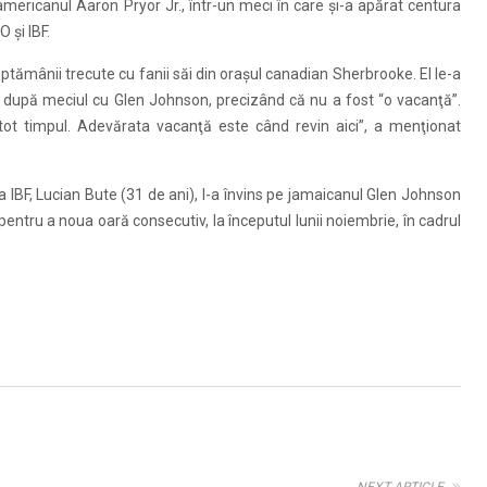
mericanul Aaron Pryor Jr., într-un meci în care şi-a apărat centura
 şi IBF.
 săptămânii trecute cu fanii săi din oraşul canadian Sherbrooke. El le-a
 după meciul cu Glen Johnson, precizând că nu a fost “o vacanţă”.
t tot timpul. Adevărata vacanţă este când revin aici”, a menţionat
 IBF, Lucian Bute (31 de ani), l-a învins pe jamaicanul Glen Johnson
entru a noua oară consecutiv, la începutul lunii noiembrie, în cadrul