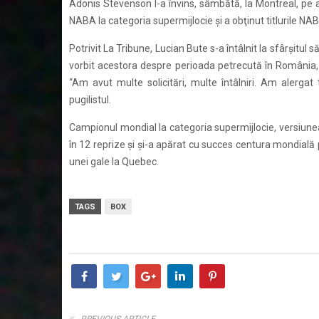
Adonis Stevenson l-a învins, sâmbătă, la Montreal, pe a
NABA la categoria supermijlocie şi a obţinut titlurile NABO
Potrivit La Tribune, Lucian Bute s-a întâlnit la sfârşitul
vorbit acestora despre perioada petrecută în România,
“Am avut multe solicitări, multe întâlniri. Am alerga
pugilistul.
Campionul mondial la categoria supermijlocie, versiunea
în 12 reprize şi şi-a apărat cu succes centura mondială p
unei gale la Quebec.
TAGS
BOX