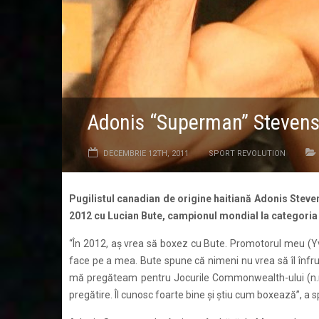
Adonis “Superman” Stevens
DECEMBRIE 12TH, 2011
SPORT REVOLUTION
Pugilistul canadian de origine haitiană Adonis Steve
2012 cu Lucian Bute, campionul mondial la categoria
“În 2012, aş vrea să boxez cu Bute. Promotorul meu (Yvon
face pe a mea. Bute spune că nimeni nu vrea să îl înfrun
mă pregăteam pentru Jocurile Commonwealth-ului (n.r. 
pregătire. Îl cunosc foarte bine şi ştiu cum boxează”, a 