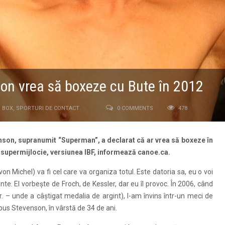
on vrea să boxeze cu Bute în 2012
BOX
,
SPORTURI DE CONTACT
0 COMMENTS
478
nson, supranumit “Superman”, a declarat că ar vrea să boxeze în
 supermijlocie, versiunea IBF, informează canoe.ca.
 Michel) va fi cel care va organiza totul. Este datoria sa, eu o voi
te. El vorbeşte de Froch, de Kessler, dar eu îl provoc. În 2006, când
– unde a câştigat medalia de argint), l-am învins într-un meci de
spus Stevenson, în vârstă de 34 de ani.