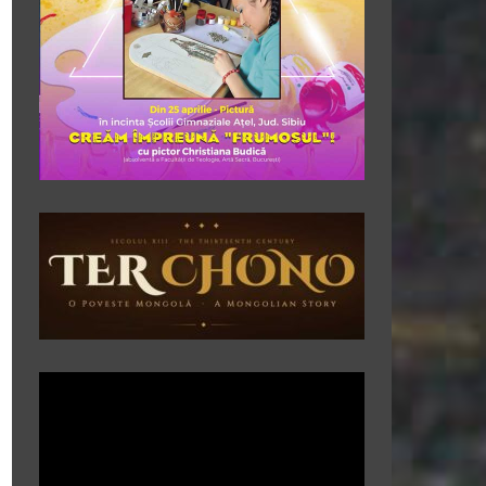
Player
video