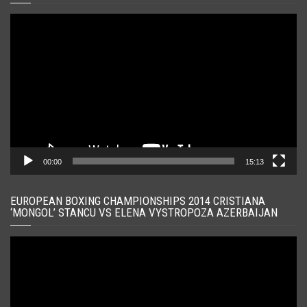
Player
video
00:00
15:13
EUROPEAN BOXING CHAMPIONSHIPS 2014 CRISTIANA
‘MONGOL’ STANCU VS ELENA VYSTROPOZA AZERBAIJAN
Player
video