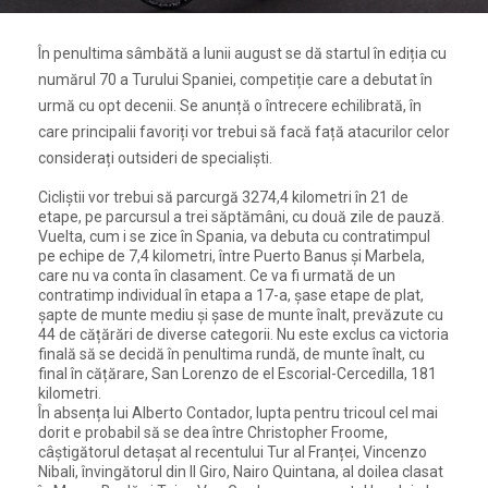
În penultima sâmbătă a lunii august se dă startul în ediția cu
numărul 70 a Turului Spaniei, competiție care a debutat în
urmă cu opt decenii. Se anunță o întrecere echilibrată, în
care principalii favoriți vor trebui să facă față atacurilor celor
considerați outsideri de specialiști.
Cicliștii vor trebui să parcurgă 3274,4 kilometri în 21 de
etape, pe parcursul a trei săptămâni, cu două zile de pauză.
Vuelta, cum i se zice în Spania, va debuta cu contratimpul
pe echipe de 7,4 kilometri, între Puerto Banus și Marbela,
care nu va conta în clasament. Ce va fi urmată de un
contratimp individual în etapa a 17-a, șase etape de plat,
șapte de munte mediu și șase de munte înalt, prevăzute cu
44 de cățărări de diverse categorii. Nu este exclus ca victoria
finală să se decidă în penultima rundă, de munte înalt, cu
final în cățărare, San Lorenzo de el Escorial-Cercedilla, 181
kilometri.
În absența lui Alberto Contador, lupta pentru tricoul cel mai
dorit e probabil să se dea între Christopher Froome,
câștigătorul detașat al recentului Tur al Franței, Vincenzo
Nibali, învingătorul din Il Giro, Nairo Quintana, al doilea clasat