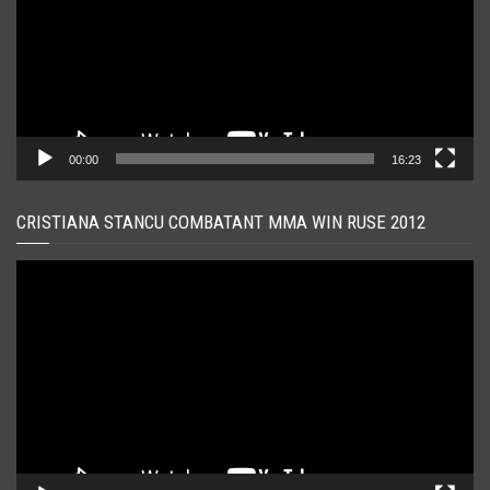
00:00
16:23
CRISTIANA STANCU COMBATANT MMA WIN RUSE 2012
Player
video