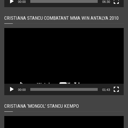
00:00
06:30
CRISTIANA STANCU COMBATANT MMA WIN ANTALYA 2010
Player
video
00:00
01:43
CRISTIANA ‘MONGOL’ STANCU KEMPO
Player
video