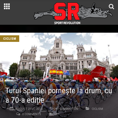
CICLISM
Turul Spaniei pornește la drum, cu
a 70-a ediție
AUGUST 21ST, 2015
SPORT REVOLUTION
CICLISM
0 COMMENTS
651