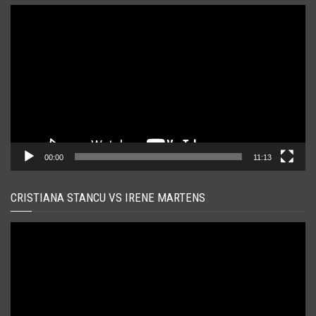
Player
video
00:00
11:13
CRISTIANA STANCU VS IRENE MARTENS
Player
video