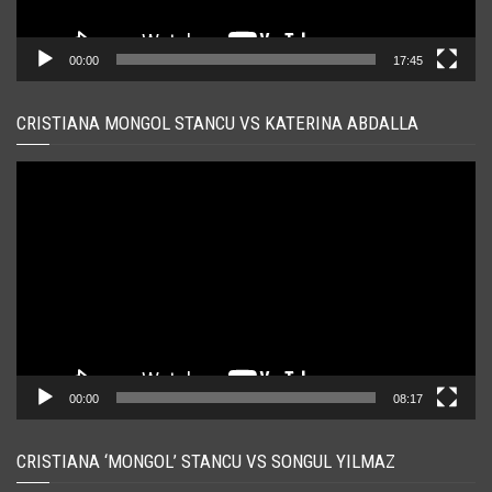
00:00
17:45
CRISTIANA MONGOL STANCU VS KATERINA ABDALLA
Player
video
00:00
08:17
CRISTIANA ‘MONGOL’ STANCU VS SONGUL YILMAZ