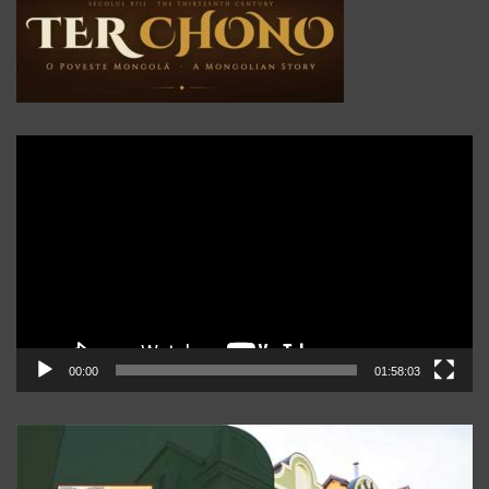
Player
video
00:00
01:58:03