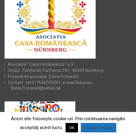
Asociația ” Casa românească ” e.V
Sediul : Fürtherstr Fürtherstr.181, 90429 Nürnberg
Președinte asociație: Doina Frühwald
Contact : tel.017646509261, e-mail Adresse:
doina.fruhwald@yahoo.de
Acest site foloseşte cookie-uri. Prin continuarea navigării
acceptaţi acest lucru.
OK
Despre Cookies