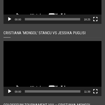
00:00
18:25
CRISTIANA ‘MONGOL’ STANCU VS JESSIKA PUGLISI
Player
video
00:00
11:39