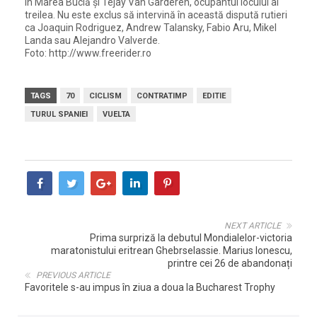
în Marea Buclă și Tejay Van Garderen, ocupantul locului al
treilea. Nu este exclus să intervină în această dispută rutieri
ca Joaquin Rodriguez, Andrew Talansky, Fabio Aru, Mikel
Landa sau Alejandro Valverde.
Foto: http://www.freerider.ro
TAGS
70
CICLISM
CONTRATIMP
EDITIE
TURUL SPANIEI
VUELTA
NEXT ARTICLE
Prima surpriză la debutul Mondialelor-victoria
maratonistului eritrean Ghebrselassie. Marius Ionescu,
printre cei 26 de abandonați
PREVIOUS ARTICLE
Favoritele s-au impus în ziua a doua la Bucharest Trophy