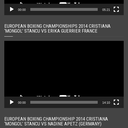
00:00
05:21
EUROPEAN BOXING CHAMPIONSHIPS 2014 CRISTIANA
‘MONGOL’ STANCU VS ERIKA GUERRIER FRANCE
Player
video
00:00
14:10
EUROPEAN BOXING CHAMPIONSHIP 2014 CRISTIANA
‘MONGOL’ STANCU VS NADINE APETZ (GERMANY)