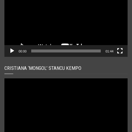
00:00
01:44
CRISTIANA ‘MONGOL’ STANCU KEMPO
Player
video