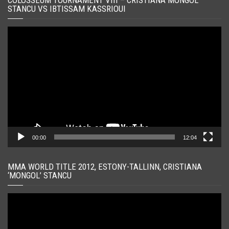
COLOSSEUM TOURNAMENT VIII – CRISTIANA MONGOL
STANCU VS IBTISSAM KASSRIOUI
Player
video
00:00
12:04
MMA WORLD TITLE 2012, ESTONY-TALLINN, CRISTIANA
‘MONGOL’ STANCU
Player
video