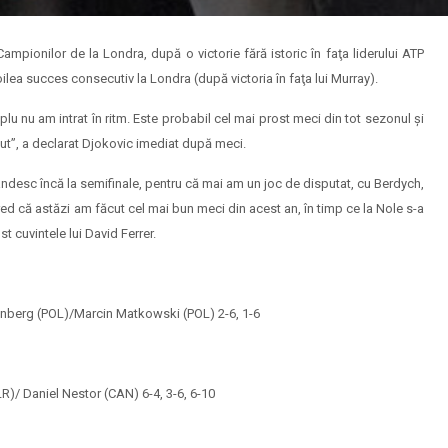
 Campionilor de la Londra, după o victorie fără istoric în faţa liderului ATP
oilea succes consecutiv la Londra (după victoria în faţa lui Murray).
plu nu am intrat în ritm. Este probabil cel mai prost meci din tot sezonul şi
cut”, a declarat Djokovic imediat după meci.
ndesc încă la semifinale, pentru că mai am un joc de disputat, cu Berdych,
cred că astăzi am făcut cel mai bun meci din acest an, în timp ce la Nole s-a
 cuvintele lui David Ferrer.
nberg (POL)/Marcin Matkowski (POL) 2-6, 1-6
)/ Daniel Nestor (CAN) 6-4, 3-6, 6-10