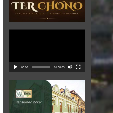
Player
video
00:00
01:58:03