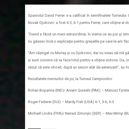
Spaniolul David Ferrer s-a calificat în semifinalele Turneului
Novak Djokovic: a fost 6-3, 6-1 pentru Ferrer, care obţine al d
“David a făcut un meci extraordinar, în vreme ce eu pur şi sim
nu găsesc încă o explicaţie pentru greşelile pe care le-am fă
“Am câştigat cu Murray şi cu Djokovici, dar nu vreau să mă gâ
şi sunt convins că va face totul pentru a obţine victoria. Da, 
văzut că este obosit, după un sezon atât de extenuant”, au fost
Rezultatele meciurilor de joi, la Turneul Campionilor:
Rohan Bopanna (IND)/ Aisam Qureshi (PAK) – Mariusz Fyrste
Roger Federer (SUI) – Mardy Fish (USA) 6-1, 3-6, 6-3
Michaël Llodra (FRA)/ Nenad Zimonjic (SER) – Max Mirnyi (BLR