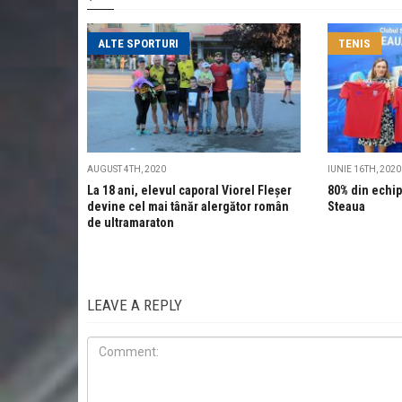
ALTE SPORTURI
TENIS
AUGUST 4TH, 2020
IUNIE 16TH, 2020
La 18 ani, elevul caporal Viorel Fleșer
80% din echip
devine cel mai tânăr alergător român
Steaua
de ultramaraton
LEAVE A REPLY