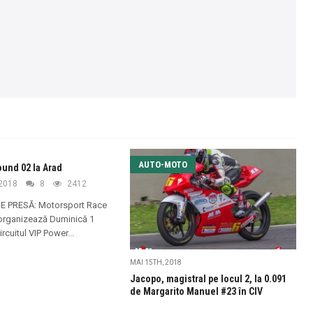
AUTO-MOTO
und 02 la Arad
 2018
8
2412
 PRESĂ: Motorsport Race
rganizează Duminică 1
ircuitul VIP Power...
MAI 15TH, 2018
Jacopo, magistral pe locul 2, la 0.091
de Margarito Manuel #23 în CIV