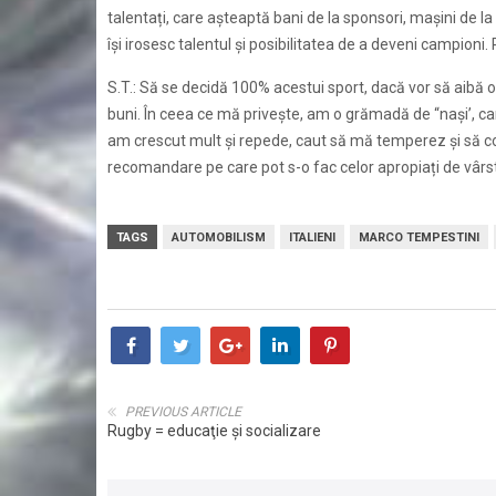
talentați, care așteaptă bani de la sponsori, mașini de l
își irosesc talentul și posibilitatea de a deveni campioni.
S.T.: Să se decidă 100% acestui sport, dacă vor să aibă o 
buni. În ceea ce mă privește, am o grămadă de “nași’, car
am crescut mult și repede, caut să mă temperez și să co
recomandare pe care pot s-o fac celor apropiați de vârsta
TAGS
AUTOMOBILISM
ITALIENI
MARCO TEMPESTINI
PREVIOUS ARTICLE
Rugby = educaţie şi socializare