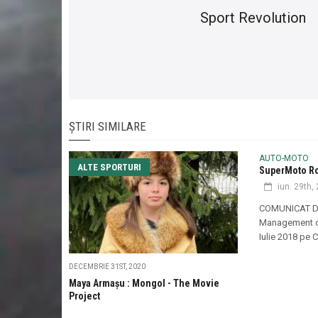
Sport Revolution
ȘTIRI SIMILARE
AUTO-MOTO
ALTE SPORTURI
SuperMoto Ro
iun. 29th,
COMUNICAT DE
Management o
Iulie 2018 pe C
DECEMBRIE 31ST, 2020
Maya Armașu : Mongol - The Movie
Project