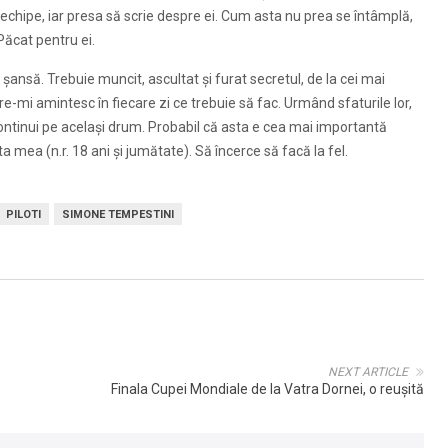
a echipe, iar presa să scrie despre ei. Cum asta nu prea se întâmplă,
 Păcat pentru ei.
șansă. Trebuie muncit, ascultat și furat secretul, de la cei mai
e-mi amintesc în fiecare zi ce trebuie să fac. Urmând sfaturile lor,
ntinui pe același drum. Probabil că asta e cea mai importantă
 mea (n.r. 18 ani și jumătate). Să încerce să facă la fel.
PILOTI
SIMONE TEMPESTINI
NEXT ARTICLE
Finala Cupei Mondiale de la Vatra Dornei, o reușită