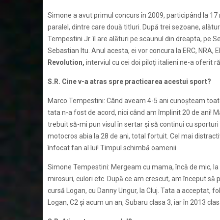
Simone a avut primul concurs în 2009, participând la 17 r
paralel, dintre care două titluri. După trei sezoane, ală
Tempestini Jr. îl are alături pe scaunul din dreapta, pe Ser
Sebastian Itu. Anul acesta, ei vor concura la ERC, NRA, ER
Revolution,
interviul cu cei doi piloți italieni ne-a oferit 
S.R. Cine v-a atras spre practicarea acestui sport?
Marco Tempestini: Când aveam 4-5 ani cunoșteam toate
tata n-a fost de acord, nici când am împlinit 20 de ani! M
trebuit să-mi pun visul în sertar și să continui cu sportur
motocros abia la 28 de ani, total fortuit. Cel mai distract
înfocat fan al lui! Timpul schimbă oamenii.
Simone Tempestini: Mergeam cu mama, încă de mic, la 
mirosuri, culori etc. După ce am crescut, am început să pi
cursă Logan, cu Danny Ungur, la Cluj. Tata a acceptat, fo
Logan, C2 și acum un an, Subaru clasa 3, iar în 2013 clas