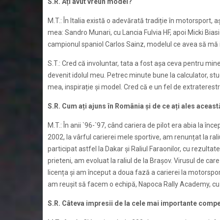
S.R. Ați avut vreun model?
M.T.: În Italia există o adevărată tradiție în motorsport
mea: Sandro Munari, cu Lancia Fulvia HF, apoi Micki Biasi
campionul spaniol Carlos Sainz, modelul ce avea să mă in
S.T.: Cred că involuntar, tata a fost așa ceva pentru mine,
devenit idolul meu. Petrec minute bune la calculator, stud
mea, inspirație și model. Cred că e un fel de extraterestr
S.R. Cum ați ajuns în România și de ce ați ales aceas
M.T.: În anii `96-`97, când cariera de pilot era abia la înc
2002, la vârful carierei mele sportive, am renunțat la ral
participat astfel la Dakar și Raliul Faraonilor, cu rezult
prieteni, am evoluat la raliul de la Brașov. Virusul de c
licența și am început a doua fază a carierei la motorsport
am reușit să facem o echipă, Napoca Rally Academy, c
S.R. Câteva impresii de la cele mai importante compet