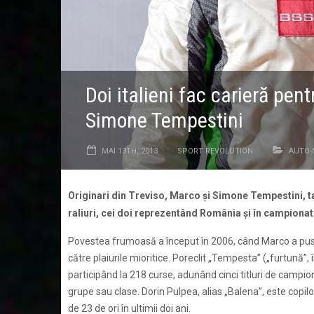
Doi italieni fac carieră pe
Simone Tempestini
MAI 13TH, 2013
SPORT REVOLUTION
AUTO
Originari din Treviso, Marco și Simone Tempestini, ta
raliuri, cei doi reprezentând România şi în campiona
Povestea frumoasă a început în 2006, când Marco a pus 
către plaiurile mioritice. Poreclit „Tempesta” („furtună”, 
participând la 218 curse, adunând cinci titluri de campion,
grupe sau clase. Dorin Pulpea, alias „Balena”, este copilot
de 23 de ori în ultimii doi ani.