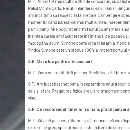
M.T.: Am în CV mai mult de 200 de concursuri, cu satisfa
Raliul Monte Carlo, Raliul Finlandei si Raliul Dakar. Sing
am încă timp să reuşesc asta. Fiecare competiție e specia
momentul când iubești cel mai mult lumea, independent d
participanți. M-a bucurat enorm faptul că am mers anul
înaintea căreia am făcut teste în Finlanda, pe zăpadă și 
făcut până acum, Simone poate urca în ierarhia mondială
fiindcă Simone este un produs 100% al motorsportului 
S.R. Mai e loc pentru alte pasiuni?
M.T.: Viața nu există fără pasiuni. Bucătăria, călătoriile
S.T.: Am jucat baschet până în septembrie anul trecut, d
sală și afară. Pregătirea fizică are un rol important pent
visul.
S.R. Ce recomandați tinerilor români, practicanți ai
M.T.: Să aibă pasiune, răbdare și să muncească din răspute
extrem de greu, sportul nostru este extrem de complicat