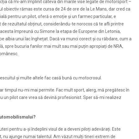
cția că mi-am împlinit câteva din marile vise legate de motorsport –
urul obiectiv rămas este cursa de 24 de ore de la Le Mans, dar cred ca
lă pentru un pilot, oferă o emoție și un farmec particular, e
e rezultatul obținut, considerându-te norocos că te afli printre
 acesta împreună cu Simone la etapa de Europene din Letonia,
pe albia unui lac înghețat. Dacă va munci corect și cu răbdare, cum a
, spre bucuria fanilor mai mult sau mai puțin apropiați de NRA,
românesc.
, pescuitul și multe altele fac casă bună cu motocrosul.
ar timpul nu-mi mai permite. Fac mult sport, alerg, mă pregătesc în
ru un pilot care vrea să devină profesionist. Sper să-mi realizez
 automobilismului?
ri pentru a-și îndeplini visul de a deveni piloți adevărați. Este
, nu ajunge numai talentul. Am văzut mulți tineri extrem de