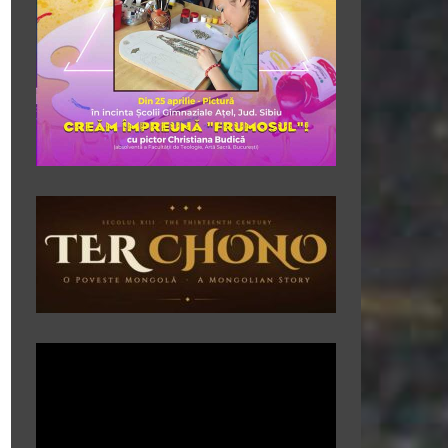
Player
video