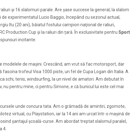
aliuri și 16 slalomuri parale. Are șase succese la general, la slalom
turi de experimentatul Lucio Baggio, începând cu sezonul actual,
giu Itu (20 ani), băiatul fostului campion naţional de raliuri,
C Production Cup și la raliuri din țară. În exclusivitate pentru
Sport
răspunsuri incitante.
 modelele de mașini. Crescând, am vrut să fac motorsport, dar
ă fascina trofeul Visa 1000 piste, un fel de Cupa Logan din Italia. A
i ca schi, tenis, windsurfing, la un nivel de amatori. Am debutat în
iv, nu pentru mine, ci pentru Simone, e că bunicul lui este cel mai
cursele unde concura tata. Am o grămadă de amintiri, zgomote,
lotez virtual, cu Playstation, iar la 14 ani am urcat într-o mașină de
losind șantajul școală-curse. Am abordat treptat slalomul paralel,
a 4.