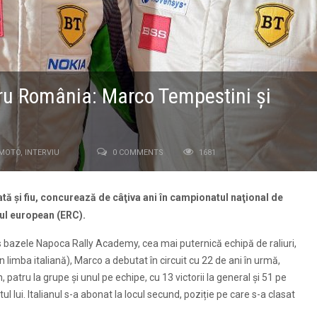
ntru România: Marco Tempestini şi
-MOTO
,
INTERVIU
0 COMMENTS
1681
tă și fiu, concurează de câţiva ani în campionatul naţional de
tul european (ERC).
bazele Napoca Rally Academy, cea mai puternică echipă de raliuri,
în limba italiană), Marco a debutat în circuit cu 22 de ani în urmă,
 patru la grupe și unul pe echipe, cu 13 victorii la general și 51 pe
ul lui. Italianul s-a abonat la locul secund, poziție pe care s-a clasat